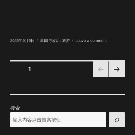
Posted
Categories
on
2025年9月6日
新闻与政治
,
旅游
Leave a comment
on
Point
Sur
Naval
Facility
Posts
PAGE
1
NEX
pagination
T
PAGE
搜索