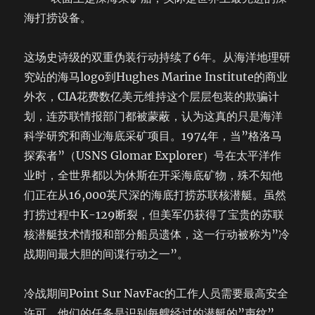
海打捞设备。
这场史诗级的双重伪装行动持续了6年。从海洋地理研
究站的海马logo到Hughes Marine Institute的商业
外衣，CIA花费数亿美元维持这个层层包装的欺骗计
划，连苏联情报部门都被蒙蔽，认为这真的只是海洋
科学研究和商业海底采矿项目。1974年，当”格洛马
探索者”（USNS Glomar Explorer）号在太平洋作
业时，全世界都以为休斯在开采海底矿物，殊不知他
们正在从16,000英尺深的海底打捞苏联核潜艇。虽然
打捞过程中K-129断裂，但美军仍获得了宝贵的苏联
核潜艇技术情报和部分船员遗体，这一行动被称为”冷
战期间最大胆的间谍行动之一”。
冷战期间Point Sur NavFac的工作人员需要最高安全
许可，他们的任务是识别每艘经过的潜艇的”声纹”，