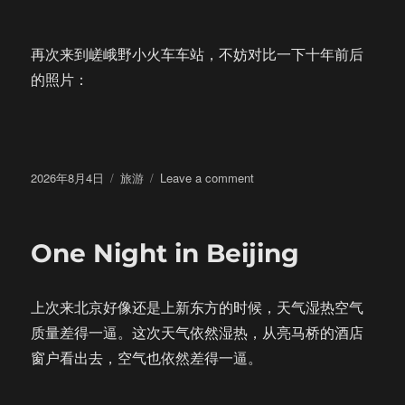
再次来到嵯峨野小火车车站，不妨对比一下十年前后
的照片：
Posted
Categories
on
2026年8月4日
旅游
Leave a comment
on
重
游
京
One Night in Beijing
都
上次来北京好像还是上新东方的时候，天气湿热空气
质量差得一逼。这次天气依然湿热，从亮马桥的酒店
窗户看出去，空气也依然差得一逼。