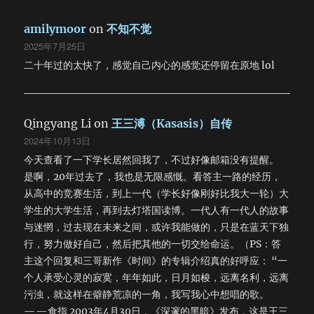
amilymoor
on
不知不觉
2025年7月25日
二十年过的太快了，感觉自己内心的感觉还停留在原地 lol
Qingyang Li
on
王三溥（Kasasis）自传
2024年10月13日
今天查看了一下学长居然回我了，不过好像邮箱没有提醒。
是啊，20年过去了，我也是无限感慨。看答主一路的经历，
从高中的竞赛生活，到上一代（学长好像刚好比我大一轮）大
学生的大学生活，再到去灯塔国读博。一代人有一代人的故事
与迷惘，过去现在未来之间，或许我能做的，只是在蓝天下独
行，努力做好自己，然后把其他的一切交给命运。（PS：答
主这个回复和三哥新作《时间》的专辑介绍真的好呼应： “一
个人承受心灵的寂寞，年年如此，日月如梭，远离名利，远离
污浊，就这样在僻静荒凉的一角，我写我心中想唱的歌。
——食指 2003年4月30日，《深邃的黑暗》发布，这是王三