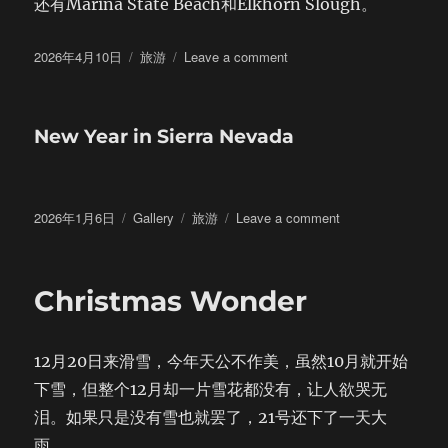
还有Marina State Beach和Elkhorn Slough。
Posted
Categories
on
2026年4月10日
旅游
Leave a comment
on
重
游
17-
New Year in Sierra Nevada
Mile
Drive
Posted
Format
Categories
on
2026年1月6日
Gallery
旅游
Leave a comment
on
New
Year
in
Christmas Wonder
Sierra
Nevada
12月20日来滑雪，今年天公不作美，虽然10月就开始
下雪，但整个12月却一片雪花都没有，让人欲哭无
泪。如果只是没有雪也就罢了，21号还下了一天大
雨。