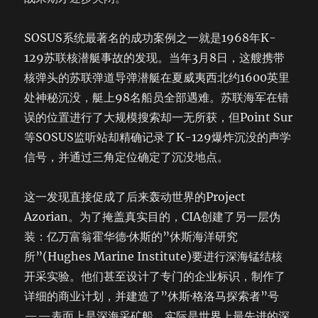
SOSUS系统最著名的成功案例之一就是1968年K-
129苏联核潜艇事故的发现。当年3月8日，这艘携带
核弹头的苏联弹道导弹潜艇在夏威夷西北约1600英里
处神秘沉没，艇上98名船员全部遇难。苏联海军在错
误的位置进行了大规模搜索却一无所获，但Point Sur
等SOSUS监听站却精确记录了K-129爆炸沉没的声学
信号，并通过三角定位确定了沉没地点。
这一发现直接促成了后来轰动世界的Project
Azorian。为了掩盖真实目的，CIA创建了另一层伪
装：亿万富翁霍华德·休斯的”休斯海洋研究
所”(Hughes Marine Institute)要进行深海锰结核
开采实验。他们甚至设计了专门的企业标识，制作了
详细的商业计划，并建造了”休斯·格洛马探索者”号
——表面上是深海采矿船，实际是世界上最先进的深