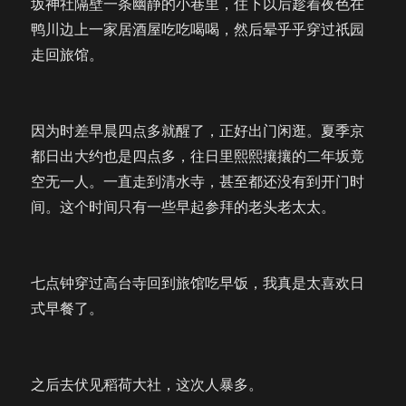
坂神社隔壁一条幽静的小巷里，住下以后趁着夜色在
鸭川边上一家居酒屋吃吃喝喝，然后晕乎乎穿过祇园
走回旅馆。
因为时差早晨四点多就醒了，正好出门闲逛。夏季京
都日出大约也是四点多，往日里熙熙攘攘的二年坂竟
空无一人。一直走到清水寺，甚至都还没有到开门时
间。这个时间只有一些早起参拜的老头老太太。
七点钟穿过高台寺回到旅馆吃早饭，我真是太喜欢日
式早餐了。
之后去伏见稻荷大社，这次人暴多。