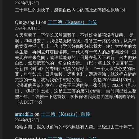
2025年7月25日
二十年过的太快了，感觉自己内心的感觉还停留在原地 lol
Qingyang Li
on
王三溥（Kasasis）自传
2024年10月13日
今天查看了一下学长居然回我了，不过好像邮箱没有提醒。 是
啊，20年过去了，我也是无限感慨。看答主一路的经历，从高中
的竞赛生活，到上一代（学长好像刚好比我大一轮）大学生的大
学生活，再到去灯塔国读博。一代人有一代人的故事与迷惘，过
去现在未来之间，或许我能做的，只是在蓝天下独行，努力做好
自己，然后把其他的一切交给命运。（PS：答主这个回复和三
哥新作《时间》的专辑介绍真的好呼应： “一个人承受心灵的寂
寞，年年如此，日月如梭，远离名利，远离污浊，就这样在僻静
荒凉的一角，我写我心中想唱的歌。——食指 2003年4月30日，
《深邃的黑暗》发布，这是王三溥的第一张专辑； 2023年4月30
日，《时间》发布，这是王三溥的第N张专辑。 而时间已过去整
整20年。” 强推一下这首歌，学长保佑我美签面签顺利啊哈哈哈
（去DC开个会
armadillo
on
王三溥（Kasasis）自传
2024年9月23日
哈哈谢谢，很久以前写的想不到还有人读。已经过去二十年了。