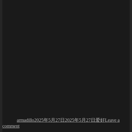
Author
Posted
Categories
on
armadillo
2025年5月27日
2025年5月27日
爱好
Leave a
on
comment
Memorial