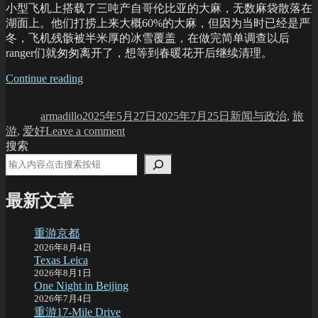
小型飞机上搭载了三吨产自哥伦比亚的大麻，无数麻袋散落在
湖面上。他们打捞上来大概60%的大麻，但因为当时已经是严
冬，飞机残骸被半米厚的冰雪覆盖，在做完简单调查以后
ranger们就匆匆离开了，想等到春暖花开后继续清理。
“Dope
Continue reading
Author
Posted
Lake
Categories
on
的
armadillo
2025年5月27日
2025年7月25日
新闻与政治
,
旅
故
on
游
,
爱好
Leave a comment
事”
Dope
搜索
Lake
的
故
最新文章
事
重游京都
2026年8月4日
Texas Leica
2026年8月1日
One Night in Beijing
2026年7月4日
重游17-Mile Drive