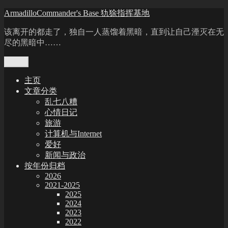
Skip
ArmadilloCommander's Base 犰狳指挥基地
to
content
该离开的都走了，独自一人蒸馏着黑暗，直到让自己湮灭在无
尽的黑暗中……
Menu
主页
文章分类
乱七八糟
心情日记
旅游
计算机与Internet
爱好
新闻与政治
按年份归档
2026
2021-2025
2025
2024
2023
2022