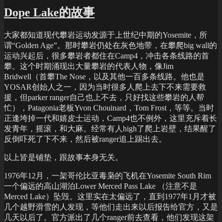
Day
Dope Lake的故事
大家都知道现代攀岩运动发源于上世纪中期的Yosemite，所
谓“Golden Age”。那时攀岩仍处在灰色地带，在攀爬big wall的
运动兴起后，很多攀岩者都住在Camp4，冲击各条线路的首
攀。这个时期涌现出大量攀岩的代表人物，像Jim
Bridwell（首攀The Nose，以及其他一百多条线路。他也是
YOSAR创始人之一，因为当时很多人爬上去下不来需要救
援，但parker ranger自己也上不去，只好找这些攀岩的人帮
忙），Patagonia老板Yvon Chouinard，Tom Frost，等等。当时
正逢垮掉一代和嬉皮士运动，Camp4也不例外，这里充斥着长
发青年，摇滚，和大麻。经常有人high了爬上岩壁，结果醒了
反倒吓死了下不来，然后被ranger追上踢出去。
以上皆是铺垫，跟故事本身无关。
1976年12月，一架哥伦比亚毒枭的飞机在Yosemite South Rim
一个偏远的高山湖泊Lower Merced Pass Lake （注意不是
Merced Lake）坠毁。这里实在太偏远了，直到1977年1月才被
几个越野滑雪的人发现，等他们走出来以后报告给官方，又是
几天以后了。官方派出了几个ranger前去查看，他们发现这架