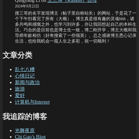
Qingyang Li
on
王三溥（Kasasis）自传
2024年9月22日
搜三哥的名字发现博主（帖子里自称站长）的网站，于是花了一
个下午扫看完了所有（大概），博主真是很有趣的灵魂hhh，诸
多共鸣和感慨之外，也学习到许多，亦让我回想起自己的本科生
活。巧合的是目前也是博士生一枚，博二刚开学，博主大概和我
导师年龄相仿（好奇搜索了一些领英）。总之感谢博主悉心记录
生活，也给我机会一窥人生之多彩，祝一切顺利！
文章分类
乱七八糟
心情日记
新闻与政治
旅游
爱好
计算机与Internet
我追踪的博客
光舞夜原
Chi Gao’s Blog