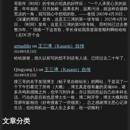
哥新作《时间》的专辑介绍真的好呼应： “一个人承受心灵的寂
寞，年年如此，日月如梭，远离名利，远离污浊，就这样在僻静
荒凉的一角，我写我心中想唱的歌。——食指 2003年4月30日，
《深邃的黑暗》发布，这是王三溥的第一张专辑； 2023年4月30
日，《时间》发布，这是王三溥的第N张专辑。 而时间已过去整
整20年。” 强推一下这首歌，学长保佑我美签面签顺利啊哈哈哈
（去DC开个会
armadillo
on
王三溥（Kasasis）自传
2024年9月23日
哈哈谢谢，很久以前写的想不到还有人读。已经过去二十年了。
Qingyang Li
on
王三溥（Kasasis）自传
2024年9月22日
搜三哥的名字发现博主（帖子里自称站长）的网站，于是花了一
个下午扫看完了所有（大概），博主真是很有趣的灵魂hhh，诸
多共鸣和感慨之外，也学习到许多，亦让我回想起自己的本科生
活。巧合的是目前也是博士生一枚，博二刚开学，博主大概和我
导师年龄相仿（好奇搜索了一些领英）。总之感谢博主悉心记录
生活，也给我机会一窥人生之多彩，祝一切顺利！
文章分类