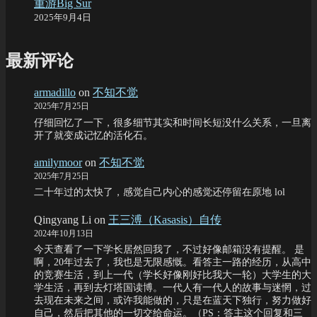
重游Big Sur
2025年9月4日
最新评论
armadillo
on
不知不觉
2025年7月25日
仔细回忆了一下，很多细节其实和时间长短没什么关系，一旦离
开了就变成记忆的活化石。
amilymoor
on
不知不觉
2025年7月25日
二十年过的太快了，感觉自己内心的感觉还停留在原地 lol
Qingyang Li
on
王三溥（Kasasis）自传
2024年10月13日
今天查看了一下学长居然回我了，不过好像邮箱没有提醒。 是
啊，20年过去了，我也是无限感慨。看答主一路的经历，从高中
的竞赛生活，到上一代（学长好像刚好比我大一轮）大学生的大
学生活，再到去灯塔国读博。一代人有一代人的故事与迷惘，过
去现在未来之间，或许我能做的，只是在蓝天下独行，努力做好
自己，然后把其他的一切交给命运。（PS：答主这个回复和三