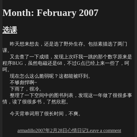
Month:
February 2007
选课
昨天想来想去，还是选了野外生存。包括素描选了两门
课。
又去查了一下成绩，发现上次吓我一跳的那个数字原来是
程序BUG，虽然电磁还是68，不过G点已经上来一些了，呵
呵。
现在怎么这么脆弱呢？这都能被吓到。
不够彪悍啊~
下雨了，很冷。
整理了一下空间中的图书列表，发现这一年做了很很多事
情，读了很很多书，了然欣慰。
今天背单词用了很长时间，不爽。
Author
Posted
Categories
on
on
选
armadillo
2007年2月28日
心情日记
Leave a comment
课