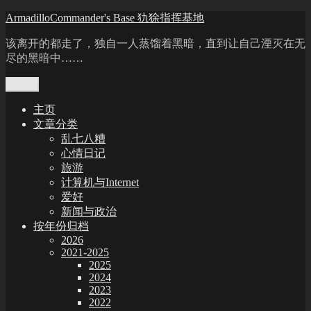
Skip
ArmadilloCommander's Base 犰狳指挥基地
to
content
该离开的都走了，独自一人蒸馏着黑暗，直到让自己湮灭在无
尽的黑暗中……
Menu
主页
文章分类
乱七八糟
心情日记
旅游
计算机与Internet
爱好
新闻与政治
按年份归档
2026
2021-2025
2025
2024
2023
2022