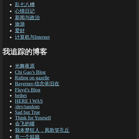
乱七八糟
心情日记
新闻与政治
旅游
爱好
计算机与Internet
我追踪的博客
光舞夜原
Chi Gao’s Blog
Riding on gazelle
Bayerner-信念依旧在
Fluyd’s Blog
beibei
HERE I WAS
/dev/random
Sad but True
Think for Yourself
会飞的猪
我本楚狂人，凤歌笑孔丘
有一个姑娘