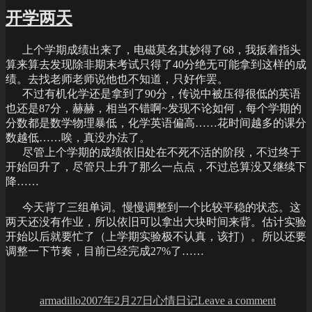
开学两天
上个学期成绩出来了，电磁莫名其妙得了68，我扳着指头
算来算去发现除非期末考试只得了40分绝无可能拿到这样的成
绩。去找老师老师说他也不知道，只好作罢。
不过有机化学还是拿到了90分，传说中被压得很低的英语
也还是87分，赫赫，相当不错啊~发现不论如何，每个学期的
分数都是数学物理暴低，化学英语偏高……花时间越多的课分
数越低……唉，真没办法了。
尽管上个学期的成绩依旧处在不死不活的阶段，不过终于
开始回升了，尽管只上升了那么一点点，不过总算没又继续下
降……
今天背了三组单词。慢慢调整到一个比较平稳的状态。这
两天还没有作业，所以依旧可以拿出大块时间来背。估计实验
开始以后就要忙了（上学期实验极不认真，该打）。所以还要
调整一下节奏，目前已经完成27%了……
Author
Posted
Categories
on
on
开
armadillo
2007年2月27日
心情日记
Leave a comment
学