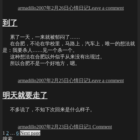
on
今
armadillo
2007年2月26日
心情日记
Leave a comment
天，
嘿
到了
嘿
累了一天，一来就被郁闷了……
在合肥，不论在学校里，马路上，汽车上，唯一的想法就
是：我要杀人……见一个杀一个。
这种想法在合肥以外似乎从来没有出现过。
所以合肥不是一个好地方，嗯。
Author
Posted
Categories
on
on
到
armadillo
2007年2月25日
心情日记
Leave a comment
了
明天就要走了
不多说了，不知下次回来是什么样子。
Author
Posted
Categories
on
on
明
armadillo
2007年2月23日
心情日记
1 Comment
天
Posts
Page
Page
Page
1
2
…
6
Next page
就
搜索