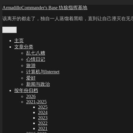
Skip
ArmadilloCommander's Base 犰狳指挥基地
to
content
该离开的都走了，独自一人蒸馏着黑暗，直到让自己湮灭在无
Menu
主页
文章分类
乱七八糟
心情日记
旅游
计算机与Internet
爱好
新闻与政治
按年份归档
2026
2021-2025
2025
2024
2023
2022
2021