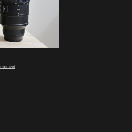
on
Mark
comment
一
下