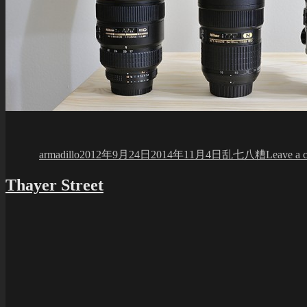
Author
Posted
Categories
on
armadillo
2012年9月24日
2014年11月4日
乱七八糟
Leave a 
Thayer Street