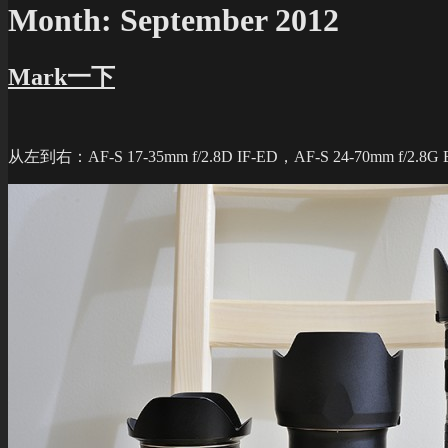
Month:
September 2012
Mark一下
从左到右：AF-S 17-35mm f/2.8D IF-ED，AF-S 24-70mm f/2.8G 