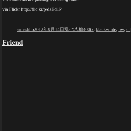
via Flickr http://flic.kr/p/daEd1P
Author
Posted
Categories
Tags
on
armadillo
2012年9月14日
乱七八糟
400tx
,
blackwhite
,
bw
,
ci
Friend