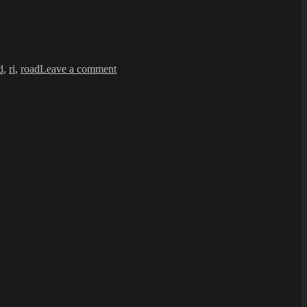
on
Cross
d
,
ri
,
road
Leave a comment