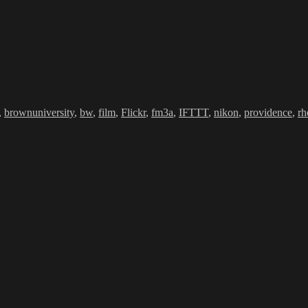
,
brownuniversity
,
bw
,
film
,
Flickr
,
fm3a
,
IFTTT
,
nikon
,
providence
,
rh