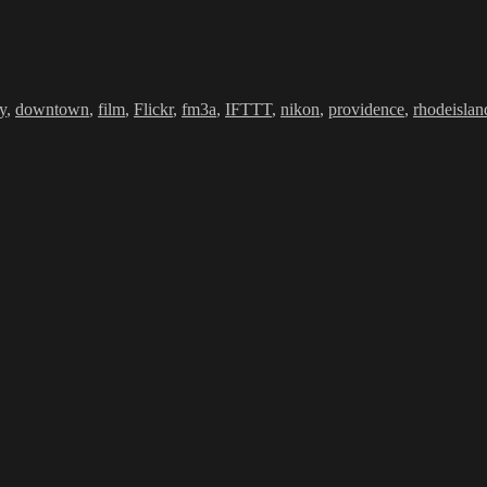
ty
,
downtown
,
film
,
Flickr
,
fm3a
,
IFTTT
,
nikon
,
providence
,
rhodeislan