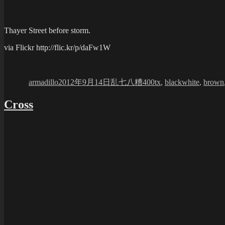
Thayer Street before storm.
via Flickr http://flic.kr/p/daFw1W
Author
Posted
Categories
Tags
on
armadillo
2012年9月14日
乱七八糟
400tx
,
blackwhite
,
brown
Cross