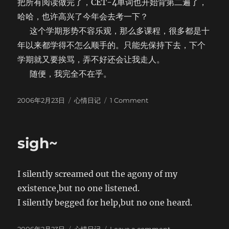
把所有阅读做完了，CET-4单词也开始背第二遍了，
哈哈，也许高兴了今年会去考一下？
这个学期形势不容乐观，那么多课程，很多都是十
年以来都学得不怎么顺手的。只能先保持下去，下个
学期就又要挨骂，弄不好还会让我走人。
随便，我完全不在乎。
Posted
Categories
on
2006年2月23日
心情日记
1 Comment
on
很
烦
人
sigh~
的
事
情
I silently screamed out the agony of my
existence,but no one listened.
I silently begged for help,but no one heard.
Posted
Categories
on