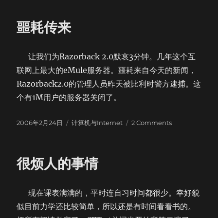
书
坑
噩耗传来
儒
让我们为Razorback 2.0默哀3分钟。几年这个互
联网上最大的eMule服务器。噩耗来自今天的新闻，
Razorback2.0的管理人员昨天被比利时警方逮捕。这
个有1M用户的服务器关闭了。
Posted
Categories
on
2006年2月24日
计算机与Internet
2 Comments
on
噩
耗
传
很烦人的事情
来
现在课表满满的，平时连自习时间都很少。幸好貌
似目前力学还比较简单，所以还是有时间看看书的。