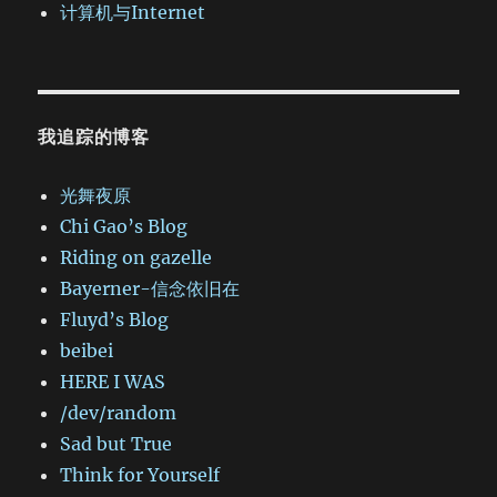
计算机与Internet
我追踪的博客
光舞夜原
Chi Gao’s Blog
Riding on gazelle
Bayerner-信念依旧在
Fluyd’s Blog
beibei
HERE I WAS
/dev/random
Sad but True
Think for Yourself