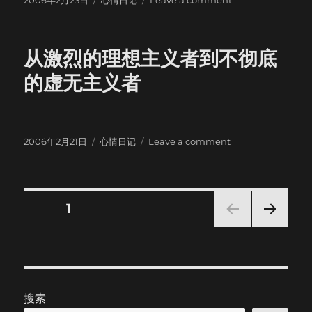
2006年2月23日
心情日记
Leave a comment
on
sigh~
从激烈的理想主义者到不彻底
的虚无主义者
Posted
Categories
on
2006年2月21日
心情日记
Leave a comment
on
从
激
烈
的
Posts
PAGE
1
理
想
NEXT
pagination
主
PAG
义
E
者
到
搜索
不