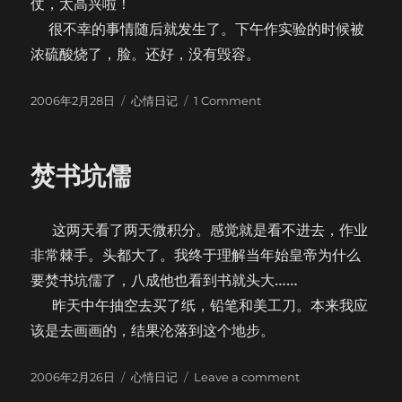
仗，太高兴啦！
很不幸的事情随后就发生了。下午作实验的时候被
浓硫酸烧了，脸。还好，没有毁容。
Posted
Categories
on
2006年2月28日
心情日记
1 Comment
on
下
雪
啦
焚书坑儒
这两天看了两天微积分。感觉就是看不进去，作业
非常棘手。头都大了。我终于理解当年始皇帝为什么
要焚书坑儒了，八成他也看到书就头大……
昨天中午抽空去买了纸，铅笔和美工刀。本来我应
该是去画画的，结果沦落到这个地步。
Posted
Categories
on
2006年2月26日
心情日记
Leave a comment
on
焚