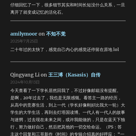
仔细回忆了一下，很多细节其实和时间长短没什么关系，一旦
离开了就变成记忆的活化石。
amilymoor
on
不知不觉
2025年7月25日
二十年过的太快了，感觉自己内心的感觉还停留在原地 lol
Qingyang Li
on
王三溥（Kasasis）自传
2024年10月13日
今天查看了一下学长居然回我了，不过好像邮箱没有提醒。
是啊，20年过去了，我也是无限感慨。看答主一路的经历，
从高中的竞赛生活，到上一代（学长好像刚好比我大一轮）大
学生的大学生活，再到去灯塔国读博。一代人有一代人的故事
与迷惘，过去现在未来之间，或许我能做的，只是在蓝天下独
行，努力做好自己，然后把其他的一切交给命运。（PS：答
主这个回复和三哥新作《时间》的专辑介绍真的好呼应： “一