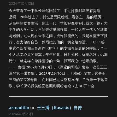
2024年10月13日
今天查看了一下学长居然回我了，不过好像邮箱没有提醒。
是啊，20年过去了，我也是无限感慨。看答主一路的经历，
从高中的竞赛生活，到上一代（学长好像刚好比我大一轮）大
学生的大学生活，再到去灯塔国读博。一代人有一代人的故事
与迷惘，过去现在未来之间，或许我能做的，只是在蓝天下独
行，努力做好自己，然后把其他的一切交给命运。（PS：答
主这个回复和三哥新作《时间》的专辑介绍真的好呼应： “一
个人承受心灵的寂寞，年年如此，日月如梭，远离名利，远离
污浊，就这样在僻静荒凉的一角，我写我心中想唱的歌。
——食指 2003年4月30日，《深邃的黑暗》发布，这是王三
溥的第一张专辑； 2023年4月30日，《时间》发布，这是王
三溥的第N张专辑。 而时间已过去整整20年。” 强推一下这首
歌，学长保佑我美签面签顺利啊哈哈哈（去DC开个会
armadillo
on
王三溥（Kasasis）自传
2024年9月23日