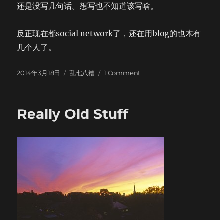
还是没写几句话。想写也不知道该写啥。
反正现在都social network了，还在用blog的也木有
几个人了。
Posted
Categories
on
2014年3月18日
乱七八糟
1 Comment
on
传
了
那
Really Old Stuff
么
多
图