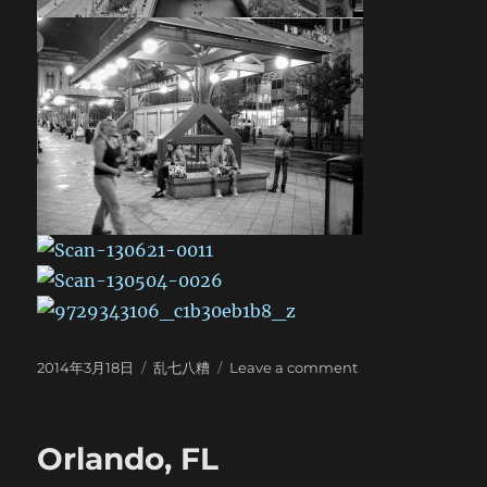
Posted
Categories
on
2014年3月18日
乱七八糟
Leave a comment
on
Really
Old
Stuff
Orlando, FL