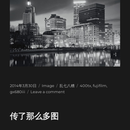
Posted
Format
Categories
Tags
2014年3月30日
Image
乱七八糟
400tx
,
fujifilm
,
on
on
gx680iii
Leave a comment
我
就
传
传了那么多图
一
张