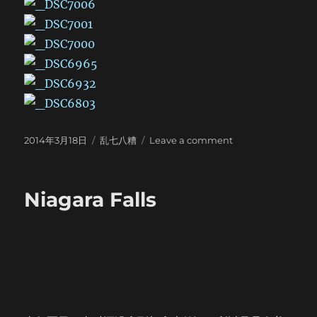
Posted
Categories
on
2014年3月18日
乱七八糟
Leave a comment
on
纽
约
Upstate
Niagara Falls