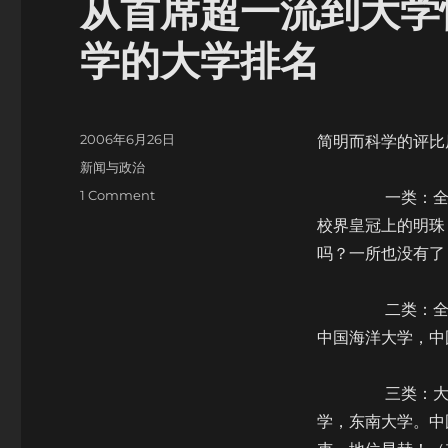
从首席超一流到大学
学的大学排名
Posted
2006年6月26日
简明而科学的评比
on
Categories
新闻与政治
on
1 Comment
一类：全国性
从
校界皇冠上的明珠
首
吗？一所也没有了
席
超
一
二类：全国性
流
中国海洋大学，中
到
大
学
三类：大区综
怪
学，东南大学。中
胎：
告