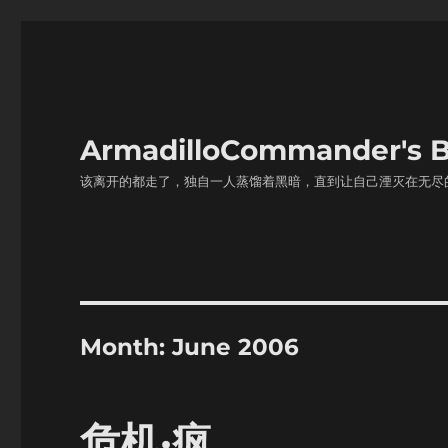
ArmadilloCommander'
该离开的都走了，独自一人蒸馏着黑暗，直到让自己湮灭在无尽
Month:
June 2006
危机·疯