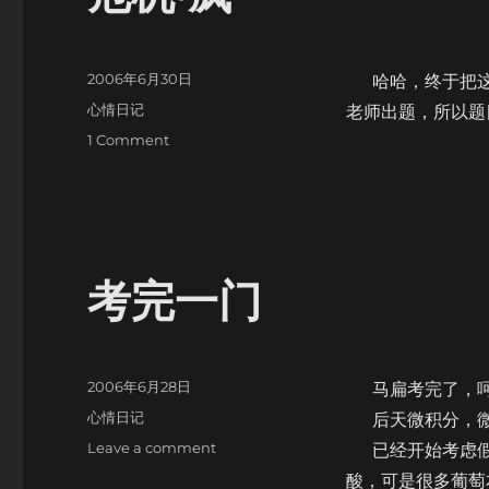
Posted
2006年6月30日
哈哈，终于把这
on
Categories
心情日记
老师出题，所以题
on
1 Comment
危
机
·
疯
考完一门
Posted
2006年6月28日
马扁考完了，呵
on
Categories
心情日记
后天微积分，微
on
Leave a comment
已经开始考虑假
考
酸，可是很多葡萄