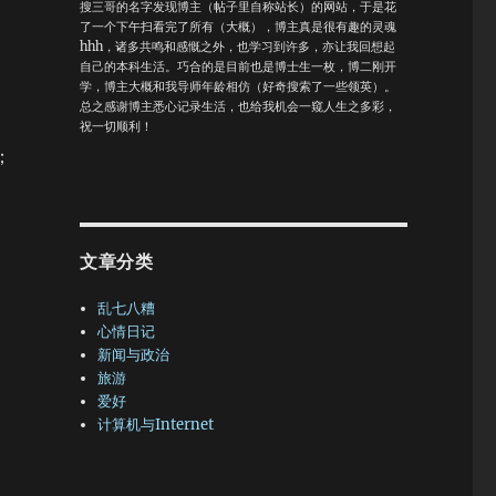
搜三哥的名字发现博主（帖子里自称站长）的网站，于是花
了一个下午扫看完了所有（大概），博主真是很有趣的灵魂
hhh，诸多共鸣和感慨之外，也学习到许多，亦让我回想起
自己的本科生活。巧合的是目前也是博士生一枚，博二刚开
学，博主大概和我导师年龄相仿（好奇搜索了一些领英）。
总之感谢博主悉心记录生活，也给我机会一窥人生之多彩，
祝一切顺利！
；
文章分类
乱七八糟
心情日记
新闻与政治
旅游
爱好
计算机与Internet