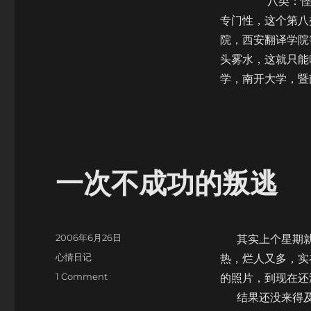
八类：怪胎类
专门性，这个第八
院，西安翻译学院
头雾水，这就只能
学，南开大学，暨
一次不成功的叛逃
Posted
2006年6月26日
其实上个星期就
on
Categories
心情日记
热，烂人又多，实
on
1 Comment
的照片，到现在还
一
结果还没来得及叛
次