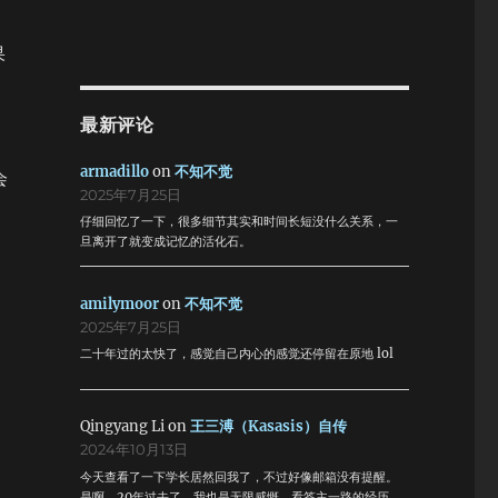
果
最新评论
armadillo
on
不知不觉
会
2025年7月25日
仔细回忆了一下，很多细节其实和时间长短没什么关系，一
旦离开了就变成记忆的活化石。
amilymoor
on
不知不觉
2025年7月25日
二十年过的太快了，感觉自己内心的感觉还停留在原地 lol
Qingyang Li
on
王三溥（Kasasis）自传
2024年10月13日
今天查看了一下学长居然回我了，不过好像邮箱没有提醒。
是啊，20年过去了，我也是无限感慨。看答主一路的经历，