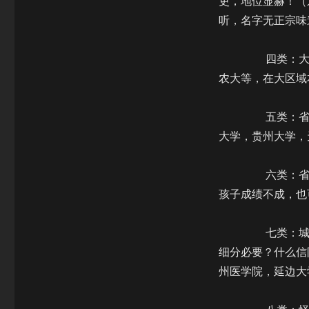
吏，地位显赫！（
诉
听，名字无正宗味
您
一
个
四类：大区专
最
农大等，在大区域
最
科
学
五类：省级综
的
大学，贵州大学，
大
学
排
六类：省级专
名
孩子成绩不成，也
七类：城市高
细分必要？什么信
州医学院，延边大