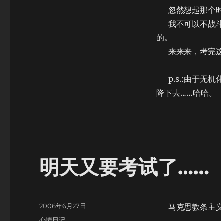
完
忽然想起那个时
一
门
我不可以不战斗
的。
来来来，考完这
p.s.:由于无机
降下去……哈哈。
明天又要考试了……
Posted
2006年6月27日
马克思教条主义
on
Categories
心情日记