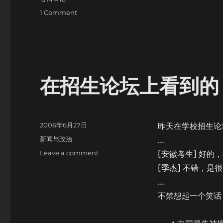
on
1 Comment
明
天
又
要
考
试
在招生论坛上看到的
了……
Posted
2006年6月27日
昨天在学校招生论
on
Categories
新闻与政治
…
on
Leave a comment
[安徽考生] 好的
在
[季杰] 不错，是
招
…
生
论
不禁想起一个笑话
坛
上