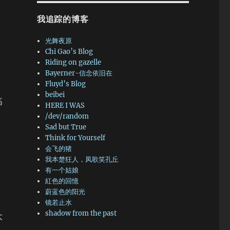
我追踪的博客
光舞夜原
Chi Gao’s Blog
Riding on gazelle
Bayerner-信念依旧在
Fluyd’s Blog
beibei
高
HERE I WAS
/dev/random
Sad but True
Think for Yourself
会飞的猪
，
我本楚狂人，凤歌笑孔丘
有一个姑娘
紅色的回憶
蔚蓝色的阳光
镜若止水
shadow from the past
大