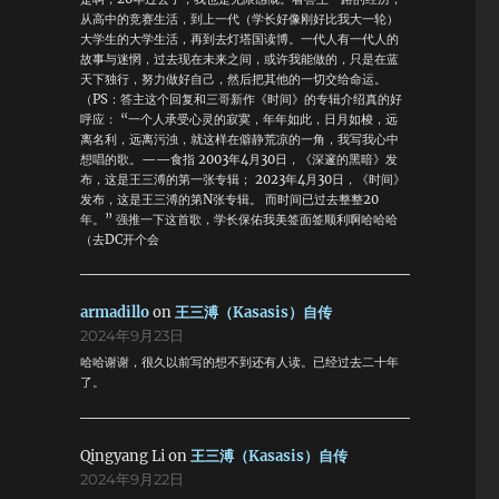
从高中的竞赛生活，到上一代（学长好像刚好比我大一轮）
大学生的大学生活，再到去灯塔国读博。一代人有一代人的
故事与迷惘，过去现在未来之间，或许我能做的，只是在蓝
天下独行，努力做好自己，然后把其他的一切交给命运。
（PS：答主这个回复和三哥新作《时间》的专辑介绍真的好
呼应： “一个人承受心灵的寂寞，年年如此，日月如梭，远
离名利，远离污浊，就这样在僻静荒凉的一角，我写我心中
想唱的歌。——食指 2003年4月30日，《深邃的黑暗》发
布，这是王三溥的第一张专辑； 2023年4月30日，《时间》
发布，这是王三溥的第N张专辑。 而时间已过去整整20
年。” 强推一下这首歌，学长保佑我美签面签顺利啊哈哈哈
（去DC开个会
armadillo
on
王三溥（Kasasis）自传
2024年9月23日
哈哈谢谢，很久以前写的想不到还有人读。已经过去二十年
了。
Qingyang Li
on
王三溥（Kasasis）自传
2024年9月22日