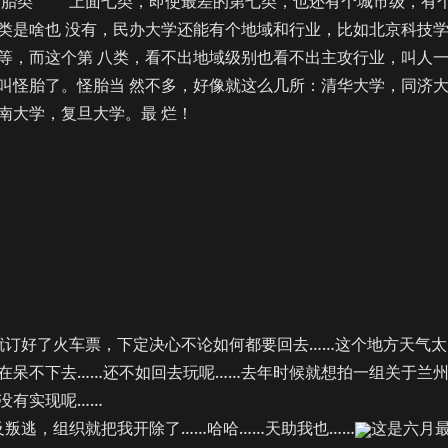
 上面七类，即使最差的第七类，也还有个城市级，有
类是啥也 没有，民办大学还能有个地域和行业，比如北京科技
等，而这个第 八类，看不出地域级别也看不出主攻行业，叫人
叫怪胎了。怪胎当 然不多，好像就这么几所：清华大学，同济
南大学，复旦大学。最 烂！
订好了火车票，下定决心不论如何都要回去……这个地方天气太
在呆不下去……还不如回去玩呢……去年时候就想拍一组关于兰
没有实现呢……
逃，组织就把我开除了……哈哈……天助我也……
这是六月