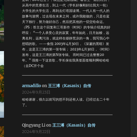
从高中的竞赛生活，到上一代（学长好像刚好比我大一轮）
大学生的大学生活，再到去灯塔国读博。一代人有一代人的
故事与迷惘，过去现在未来之间，或许我能做的，只是在蓝
天下独行，努力做好自己，然后把其他的一切交给命运。
（PS：答主这个回复和三哥新作《时间》的专辑介绍真的好
呼应： “一个人承受心灵的寂寞，年年如此，日月如梭，远
离名利，远离污浊，就这样在僻静荒凉的一角，我写我心中
想唱的歌。——食指 2003年4月30日，《深邃的黑暗》发
布，这是王三溥的第一张专辑； 2023年4月30日，《时间》
发布，这是王三溥的第N张专辑。 而时间已过去整整20
年。” 强推一下这首歌，学长保佑我美签面签顺利啊哈哈哈
（去DC开个会
armadillo
on
王三溥（Kasasis）自传
2024年9月23日
哈哈谢谢，很久以前写的想不到还有人读。已经过去二十年
了。
Qingyang Li
on
王三溥（Kasasis）自传
2024年9月22日