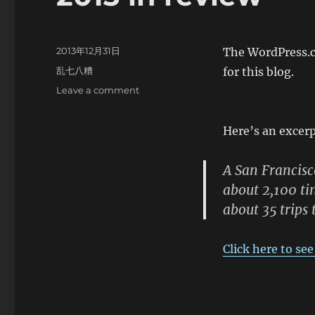
Posted
2013年12月31日
The WordPress.c
on
Categories
乱七八糟
for this blog.
on
Leave a comment
2013
in
Here’s an excerp
review
A San Francisc
about
2,100
tim
about 35 trips
Click here to se