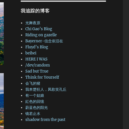
我追踪的博客
光舞夜原
Chi Gao’s Blog
Riding on gazelle
Bayerner-信念依旧在
Fluyd’s Blog
beibei
HERE I WAS
/dev/random
Sad but True
Think for Yourself
会飞的猪
我本楚狂人，凤歌笑孔丘
有一个姑娘
紅色的回憶
蔚蓝色的阳光
镜若止水
shadow from the past