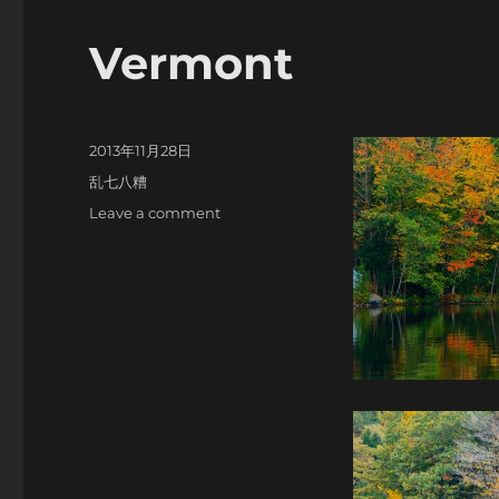
Vermont
Posted
2013年11月28日
on
Categories
乱七八糟
on
Leave a comment
Vermont