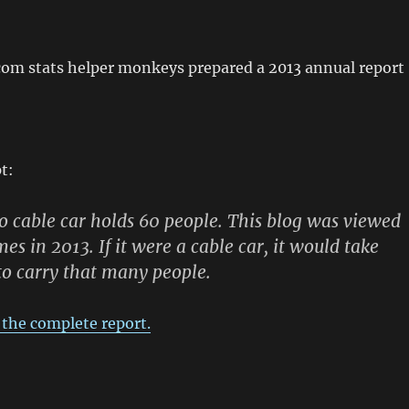
om stats helper monkeys prepared a 2013 annual report
t:
o cable car holds 60 people. This blog was viewed
es in 2013. If it were a cable car, it would take
 to carry that many people.
e the complete report.