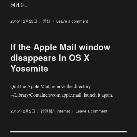
阿凡达。
Posted
Categories
on
2015年2月28日
爱好
Leave a comment
on
白
的
还
If the Apple Mail window
是
蓝
disappears in OS X
的
Yosemite
——
兼
谈
相
Quit the Apple Mail, remove the directory
机
~/Library/Containers/com.apple.mail, launch it again.
白
平
Posted
Categories
衡
on
2015年2月2日
计算机与Internet
Leave a comment
on
If
the
Apple
Mail