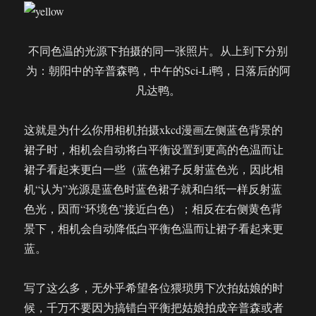
不同色温的光源下拍摄的同一张照片。从上到下分别
为：朝阳中的辛普森鸭，中午的Sci-Li鸭，日落后的阿
凡达鸭。
这就是为什么你用相机拍摄xkcd漫画左侧蓝色背景的
裙子时，相机会自动将白平衡设置到更高的色温而让
裙子看起来更白一些（蓝色裙子反射蓝色光，因此相
机“认为”光源是蓝色时蓝色裙子就和白纸一样反射蓝
色光，因而“环境色”接近白色）；相反在右侧黄色背
景下，相机会自动降低白平衡色温而让裙子看起来更
蓝。
写了这么多，无外乎希望各位猥琐男下次拍姑娘的时
候，千万不要因为搞错白平衡把姑娘拍成辛普森或者