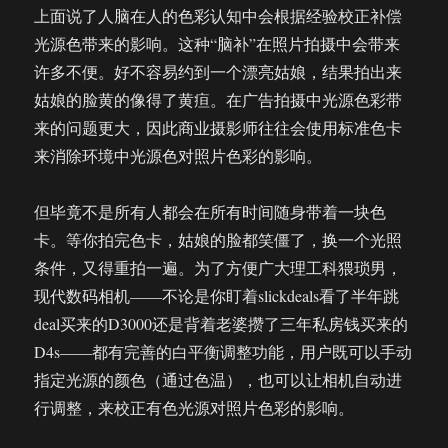
上面说了人脑在人的色彩认知中会根据经验校正补偿
光源色带来的影响。这种“脑补”在照片拍摄中会带来
许多不便。好不容易约到一个漂亮姑娘，结果拍出来
姑娘的脸黄的像得了黄疸。在广告拍摄中光源色彩带
来的问题更大，因此商业摄影师往往会使用标准色卡
来消除环境中光源色对照片色彩的影响。
但毕竟不是所有人都会在所有时间随身带着一块色
卡。等你拍完色卡，姑娘的脸都笑僵了，换一个光照
条件，又得重拍一遍。为了方便广大理工科猥琐男，
现代数码相机——不论是你盯着slickdeals看了半年跳
deal买来的D3000还是背着老婆攒了三年私房钱买来的
D4s——都有完善的白平衡调整功能，用户既可以手动
指定光源的颜色（通过色温），也可以让相机自动进
行调整，来校正有色光源对照片色彩的影响。