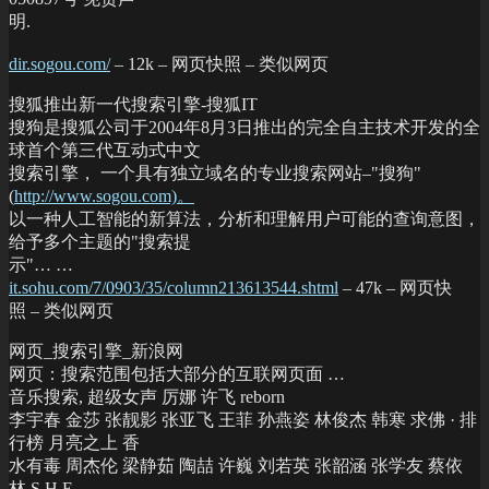
明.
dir.sogou.com/
– 12k – 网页快照 – 类似网页
搜狐推出新一代搜索引擎-搜狐IT
搜狗是搜狐公司于2004年8月3日推出的完全自主技术开发的全
球首个第三代互动式中文
搜索引擎， 一个具有独立域名的专业搜索网站–"搜狗"
(
http://www.sogou.com)。
以一种人工智能的新算法，分析和理解用户可能的查询意图，
给予多个主题的"搜索提
示"… …
it.sohu.com/7/0903/35/column213613544.shtml
– 47k – 网页快
照 – 类似网页
网页_搜索引擎_新浪网
网页：搜索范围包括大部分的互联网页面 …
音乐搜索, 超级女声 厉娜 许飞 reborn
李宇春 金莎 张靓影 张亚飞 王菲 孙燕姿 林俊杰 韩寒 求佛 · 排
行榜 月亮之上 香
水有毒 周杰伦 梁静茹 陶喆 许巍 刘若英 张韶涵 张学友 蔡依
林 S.H.E …