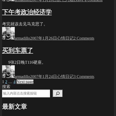
新
研
下午考政治经济学
究
成
果：
考完就该去见马克思了。
Google
Author
Posted
Categories
on
在
on
下
armadillo
2007年1月26日
心情日记
2 Comments
搜
午
索
考
引
买到车票了
政
擎
治
领
经
9张2日晚T116硬座。
域
济
Author
Posted
Categories
on
排
on
学
买
名
armadillo
2007年1月24日
心情日记
3 Comments
到
Posts
Page
Page
Page
1
2
…
4
Next page
仅
车
搜索
第
pagination
票
七
了
最新文章