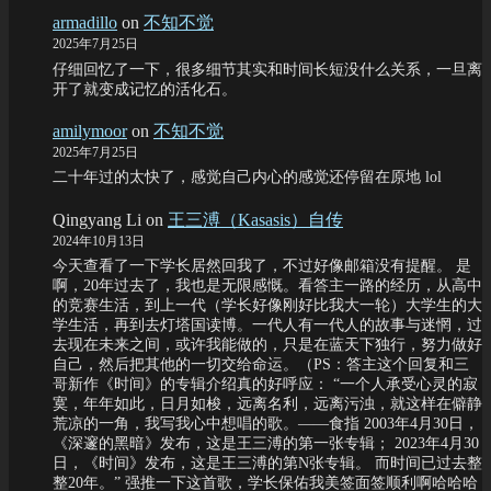
armadillo
on
不知不觉
2025年7月25日
仔细回忆了一下，很多细节其实和时间长短没什么关系，一旦离
开了就变成记忆的活化石。
amilymoor
on
不知不觉
2025年7月25日
二十年过的太快了，感觉自己内心的感觉还停留在原地 lol
Qingyang Li
on
王三溥（Kasasis）自传
2024年10月13日
今天查看了一下学长居然回我了，不过好像邮箱没有提醒。 是
啊，20年过去了，我也是无限感慨。看答主一路的经历，从高中
的竞赛生活，到上一代（学长好像刚好比我大一轮）大学生的大
学生活，再到去灯塔国读博。一代人有一代人的故事与迷惘，过
去现在未来之间，或许我能做的，只是在蓝天下独行，努力做好
自己，然后把其他的一切交给命运。（PS：答主这个回复和三
哥新作《时间》的专辑介绍真的好呼应： “一个人承受心灵的寂
寞，年年如此，日月如梭，远离名利，远离污浊，就这样在僻静
荒凉的一角，我写我心中想唱的歌。——食指 2003年4月30日，
《深邃的黑暗》发布，这是王三溥的第一张专辑； 2023年4月30
日，《时间》发布，这是王三溥的第N张专辑。 而时间已过去整
整20年。” 强推一下这首歌，学长保佑我美签面签顺利啊哈哈哈