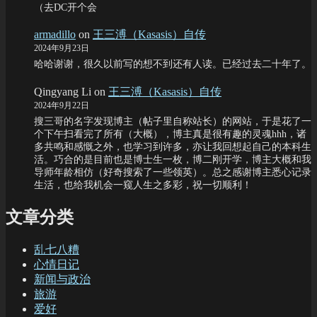
（去DC开个会
armadillo
on
王三溥（Kasasis）自传
2024年9月23日
哈哈谢谢，很久以前写的想不到还有人读。已经过去二十年了。
Qingyang Li
on
王三溥（Kasasis）自传
2024年9月22日
搜三哥的名字发现博主（帖子里自称站长）的网站，于是花了一
个下午扫看完了所有（大概），博主真是很有趣的灵魂hhh，诸
多共鸣和感慨之外，也学习到许多，亦让我回想起自己的本科生
活。巧合的是目前也是博士生一枚，博二刚开学，博主大概和我
导师年龄相仿（好奇搜索了一些领英）。总之感谢博主悉心记录
生活，也给我机会一窥人生之多彩，祝一切顺利！
文章分类
乱七八糟
心情日记
新闻与政治
旅游
爱好