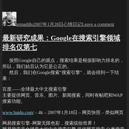
磁
Author
Posted
Categories
on
on
明
armadillo
2007年1月28日
心情日记
Leave a comment
天
考
最新研究成果：Google在搜索引擎领域
电
磁
排名仅第七
~
按照Google自己的观点，搜索结果是根据影响力排名的，
所以，我们姑且认为它是公正的。
然后，我们在Google搜索"搜索引擎"，就会得到一下结
果：
百度——全球最大中文搜索引擎
主要提供网页、音乐、图片、新闻搜索，同时有帖吧和WAP
搜索功能。
www.baidu.com/
– 4k – 2007年1月18日 – 网页快照 – 类似网页
网易搜索引擎–网聚无限色彩，搜索缤纷世界！