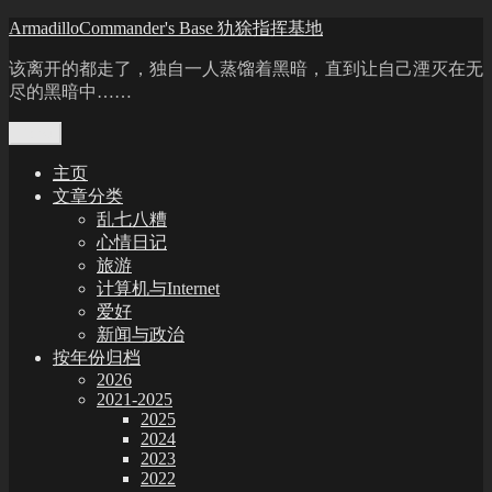
Skip
ArmadilloCommander's Base 犰狳指挥基地
to
content
该离开的都走了，独自一人蒸馏着黑暗，直到让自己湮灭在无
尽的黑暗中……
Menu
主页
文章分类
乱七八糟
心情日记
旅游
计算机与Internet
爱好
新闻与政治
按年份归档
2026
2021-2025
2025
2024
2023
2022