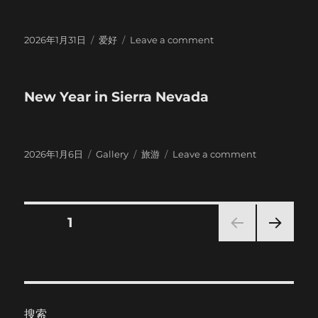
Posted
Categories
on
2026年1月31日
爱好
Leave a comment
on
新
开
两
New Year in Sierra Nevada
缸
Posted
Format
Categories
on
2026年1月6日
Gallery
旅游
Leave a comment
on
New
Year
in
Sierra
Posts
PAGE
1
Nevada
NEXT
pagination
PAG
E
搜索