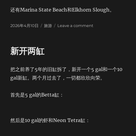
还有Marina State Beach和Elkhorn Slough。
Posted
Categories
on
2026年4月10日
旅游
Leave a comment
on
重
游
17-
新开两缸
Mile
Drive
把之前养了5年的旧缸拆了，新开一个5 gal和一个10
gal新缸。两个月过去了，一切都欣欣向荣。
首先是5 gal的Betta缸：
然后是10 gal的虾和Neon Tetra缸：