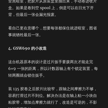
全黑暗室，把胶片从原装盒里抽出来，手动卷进收片
盒。如果是卷到空 spool 上，倒是可以在日光下开
背，但最后一张会漏光报废。
看自己更在意哪个，想要每张都保住就进暗室，图省
事就牺牲最后一张。
4. GSW690 的小改造
这台机器原本的设计是过片扳手要拨两次才能走完
6×9 一张的距离，所以计数器轴上有个锁定装置，每
转两圈就会锁住扳手。
装 135 胶卷之后胶片比较窄，跟轴之间摩擦力不够，
容易打滑过片不到位。解决办法是在轴上粘一小块自
粘胶带，增加点摩擦力就行了，改造是可逆的，不影