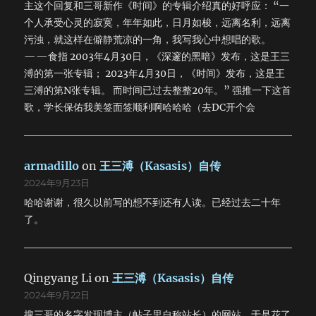
主这个回复和三哥新作《时间》的专辑介绍真的好呼应： “一
个人承受心灵的寂寞，年年如此，日月如梭，远离名利，远离
污浊，就这样在僻静荒凉的一角，我写我心中想唱的歌。
——食指 2003年4月30日，《深邃的黑暗》发布，这是王三
溥的第一张专辑； 2023年4月30日，《时间》发布，这是王
三溥的第N张专辑。 而时间已过去整整20年。” 强推一下这首
歌，学长保佑我美签面签顺利啊哈哈哈（去DC开个会
armadillo
on
王三溥（Kasasis）自传
2024年9月23日
哈哈谢谢，很久以前写的想不到还有人读。已经过去二十年
了。
Qingyang Li
on
王三溥（Kasasis）自传
2024年9月22日
搜三哥的名字发现博主（帖子里自称站长）的网站，于是花了