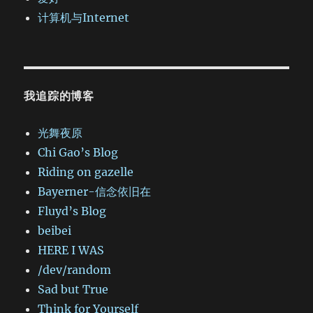
计算机与Internet
我追踪的博客
光舞夜原
Chi Gao’s Blog
Riding on gazelle
Bayerner-信念依旧在
Fluyd’s Blog
beibei
HERE I WAS
/dev/random
Sad but True
Think for Yourself