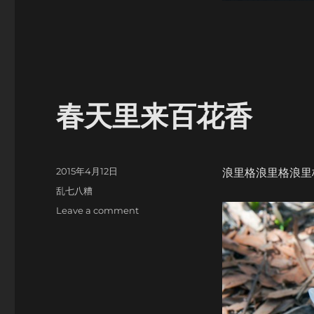
春天里来百花香
Posted
2015年4月12日
浪里格浪里格浪里
on
Categories
乱七八糟
on
Leave a comment
春
天
里
来
百
花
香