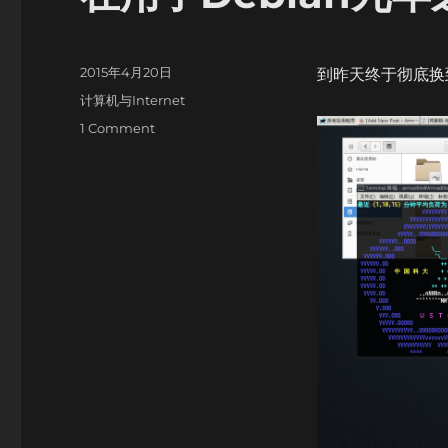
Posted
2015年4月20日
到昨天终于彻底换到A
on
Categories
计算机与Internet
on
1 Comment
在
用
了
Debian
九
年
之
后