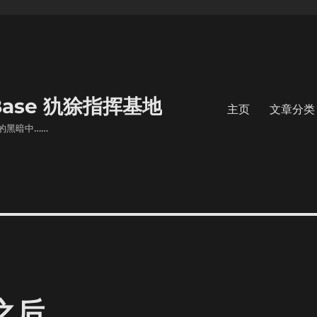
s Base 犰狳指挥基地
主页
文章分类
的黑暗中……
之后