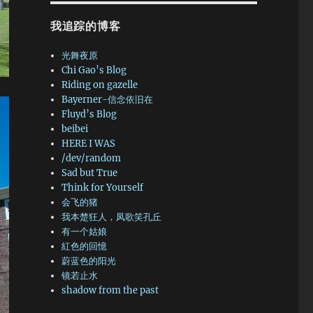
我追踪的博客
光舞夜原
Chi Gao’s Blog
Riding on gazelle
Bayerner-信念依旧在
Fluyd’s Blog
beibei
HERE I WAS
/dev/random
Sad but True
Think for Yourself
会飞的猪
我本楚狂人，凤歌笑孔丘
有一个姑娘
紅色的回憶
蔚蓝色的阳光
镜若止水
shadow from the past