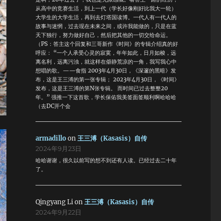
从高中的竞赛生活，到上一代（学长好像刚好比我大一轮）
大学生的大学生活，再到去灯塔国读博。一代人有一代人的
故事与迷惘，过去现在未来之间，或许我能做的，只是在蓝
天下独行，努力做好自己，然后把其他的一切交给命运。
（PS：答主这个回复和三哥新作《时间》的专辑介绍真的好
呼应： “一个人承受心灵的寂寞，年年如此，日月如梭，远
离名利，远离污浊，就这样在僻静荒凉的一角，我写我心中
想唱的歌。——食指 2003年4月30日，《深邃的黑暗》发
布，这是王三溥的第一张专辑； 2023年4月30日，《时间》
发布，这是王三溥的第N张专辑。 而时间已过去整整20
年。” 强推一下这首歌，学长保佑我美签面签顺利啊哈哈哈
（去DC开个会
armadillo
on
王三溥（Kasasis）自传
2024年9月23日
哈哈谢谢，很久以前写的想不到还有人读。已经过去二十年
了。
Qingyang Li
on
王三溥（Kasasis）自传
2024年9月22日