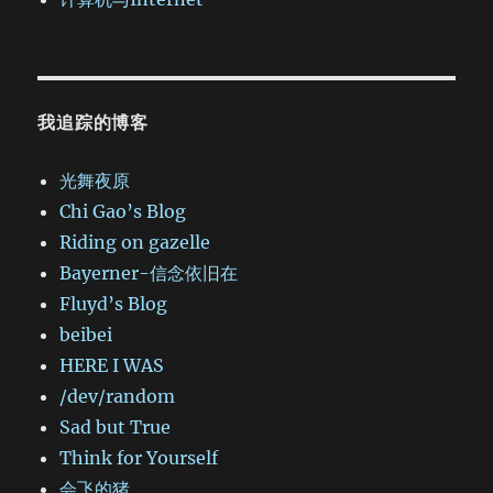
我追踪的博客
光舞夜原
Chi Gao’s Blog
Riding on gazelle
Bayerner-信念依旧在
Fluyd’s Blog
beibei
HERE I WAS
/dev/random
Sad but True
Think for Yourself
会飞的猪