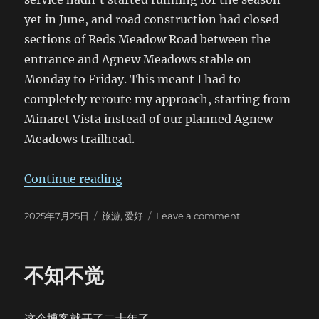
yet in June, and road construction had closed
sections of Reds Meadow Road between the
entrance and Agnew Meadows stable on
Monday to Friday. This meant I had to
completely reroute my approach, starting from
Minaret Vista instead of our planned Agnew
Meadows trailhead.
“Backpacking the River Trail Thr
Continue reading
Posted
Categories
on
2025年7月25日
旅游
,
爱好
Leave a comment
on
Backpacking
the
River
不知不觉
Trail
Through
Ansel
这个博客就开了二十年了。