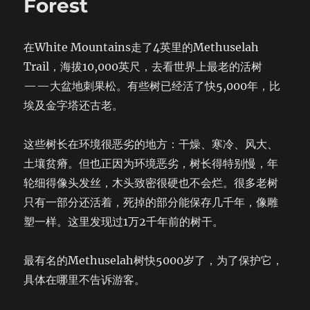
Forest
在White Mountains走了4英里的Methuselah
Trail，海拔10,000英尺，去看世界上最老的活树
——大盆地刺果松。有些树已经活了快5,000年，比
埃及金字塔还古老。
这些树长在环境很恶劣的地方：干燥、寒冷、风大、
土壤贫瘠。但也正因为环境恶劣，树长得特别慢，年
轮细得像头发丝，木头致密很硬也不会烂。很多老树
只有一部分还活着，死掉的部分能保存几千年，像雕
塑一样。这里发现过1万2千年前的树干。
最有名的Methuselah树快5000岁了，为了保护它，
具体在哪里不告诉游客。