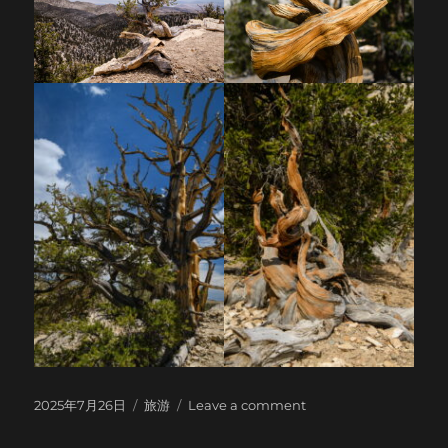
Posted
Categories
on
2025年7月26日
旅游
Leave a comment
on
Ancient
Bristlecone