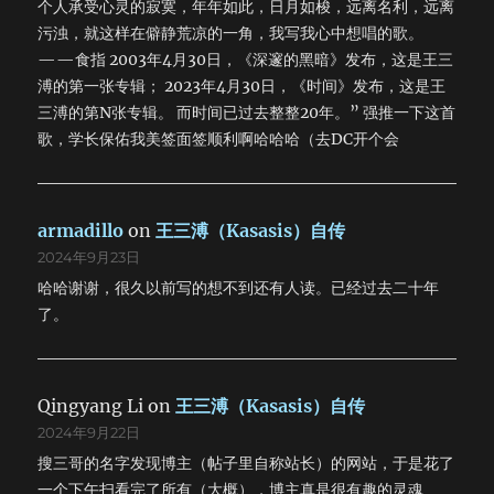
个人承受心灵的寂寞，年年如此，日月如梭，远离名利，远离
污浊，就这样在僻静荒凉的一角，我写我心中想唱的歌。
——食指 2003年4月30日，《深邃的黑暗》发布，这是王三
溥的第一张专辑； 2023年4月30日，《时间》发布，这是王
三溥的第N张专辑。 而时间已过去整整20年。” 强推一下这首
歌，学长保佑我美签面签顺利啊哈哈哈（去DC开个会
armadillo
on
王三溥（Kasasis）自传
2024年9月23日
哈哈谢谢，很久以前写的想不到还有人读。已经过去二十年
了。
Qingyang Li
on
王三溥（Kasasis）自传
2024年9月22日
搜三哥的名字发现博主（帖子里自称站长）的网站，于是花了
一个下午扫看完了所有（大概），博主真是很有趣的灵魂