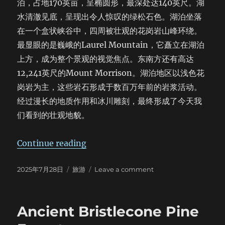
泊，占地170英亩，呈椭圆形，最深处达140英尺。湖
水清澈见底，呈现出令人惊叹的绿松石色。湖泊坐落
在一个盒状峡谷中，四周被壮观的花岗岩山峰环绕。
最显眼的是巍峨的Laurel Mountain，它矗立在湖泊
上方，成为整个景观的视觉焦点。东南方还有高达
12,241英尺的Mount Morrison。湖泊地区以浅色花
岗岩为主，这些岩石形成于数百万年前的岩浆活动。
经过漫长的地质作用和冰川雕刻，最终形成了今天我
们看到的壮观地貌。
“Convict Lake”
Continue reading
Posted
Categories
on
2025年7月28日
旅游
Leave a comment
on
Convict
Lake
Ancient Bristlecone Pine