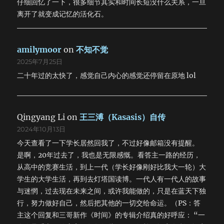
仔细回忆了一下，很多细节其实和时间长短没什么关系，一旦
离开了就变成记忆的活化石。
amilymoor
on
不知不觉
2025年7月25日
二十年过的太快了，感觉自己内心的感觉还停留在原地 lol
Qingyang Li
on
王三溥（Kasasis）自传
2024年10月13日
今天查看了一下学长居然回我了，不过好像邮箱没有提醒。
是啊，20年过去了，我也是无限感慨。看答主一路的经历，
从高中的竞赛生活，到上一代（学长好像刚好比我大一轮）大
学生的大学生活，再到去灯塔国读博。一代人有一代人的故事
与迷惘，过去现在未来之间，或许我能做的，只是在蓝天下独
行，努力做好自己，然后把其他的一切交给命运。（PS：答
主这个回复和三哥新作《时间》的专辑介绍真的好呼应： “一