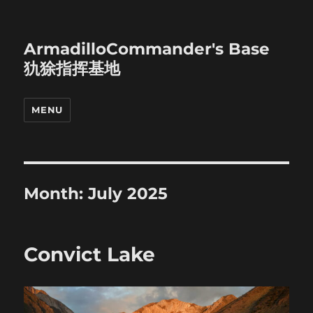
ArmadilloCommander's Base
犰狳指挥基地
MENU
Month:
July 2025
Convict Lake