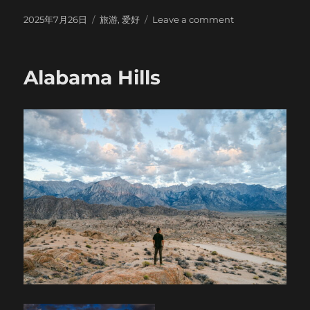
Posted
Categories
on
2025年7月26日
旅游
,
爱好
Leave a comment
on
Half
Dome
under
Alabama Hills
Milky
Way