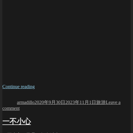
“Lassen
Continue reading
Author
Posted
Volcanic
Categories
on
NP”
armadillo
2020年9月30日
2023年11月1日
旅游
Leave a
on
comment
Lassen
Volcanic
一不小心
NP