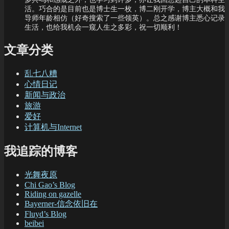
活。巧合的是目前也是博士生一枚，博二刚开学，博主大概和我
导师年龄相仿（好奇搜索了一些领英）。总之感谢博主悉心记录
生活，也给我机会一窥人生之多彩，祝一切顺利！
文章分类
乱七八糟
心情日记
新闻与政治
旅游
爱好
计算机与Internet
我追踪的博客
光舞夜原
Chi Gao’s Blog
Riding on gazelle
Bayerner-信念依旧在
Fluyd’s Blog
beibei