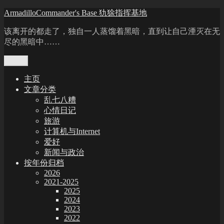
Skip
ArmadilloCommander's Base 犰狳指挥基地
to
content
该离开的都走了，独自一人蒸馏着黑暗，直到让自己湮灭在无
尽的黑暗中……
Menu
主页
文章分类
乱七八糟
心情日记
旅游
计算机与Internet
爱好
新闻与政治
按年份归档
2026
2021-2025
2025
2024
2023
2022