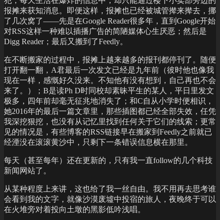
犯，每天生活在爆炸的信息中，却只能通过楼下小卖部旁边的
报摊来获知消息。即便这样，报摊也已经被城管撵来撵去，挪
了几次窝了——先是在Google Reader很多年，直到Google开始
对RSS这样一种难以插播广告的简陋媒体心生厌恶；然后是
Digg Reader；最后又搬到了Feedly。
在不断搬家的过程中，报摊上越来越多的报刊都停刊了。随便
打开翻一翻，A君最后一次发文已经是九年前（彼时他也像我
现在一样，感慨好久没来。不知他有没有想到，自己再也不会
来了。）；B是读Ph D时同校却素昧平生的某人，平日里发文
极多，四年前却毫无征兆地消失了；和C自从小学时便相识，
她2016年的最后一篇文章里，那些插图都已经全部失效，任凭
我深挖狠挖，也没有从记忆里找到任何关于它们的线索；更常
见的情况是，有些博客的RSS链接早在搬家到Feedly之前就已
经湮没在滚滚黄沙中，只剩下一条错误信息横在那里。
每天（甚至每年）还在更新的，只有我一直follow的几个科技
新闻网站了。
从某种程度上来讲，这也给了我一丝自由。我不用再去思考谁
会看到我的文字，就像沙漠废墟中投宿的旅人，夜晚终于可以
在火堆旁对着投向土墩的黑影低吟浅唱。