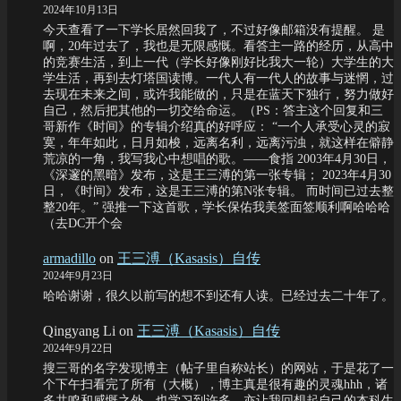
2024年10月13日
今天查看了一下学长居然回我了，不过好像邮箱没有提醒。 是
啊，20年过去了，我也是无限感慨。看答主一路的经历，从高中
的竞赛生活，到上一代（学长好像刚好比我大一轮）大学生的大
学生活，再到去灯塔国读博。一代人有一代人的故事与迷惘，过
去现在未来之间，或许我能做的，只是在蓝天下独行，努力做好
自己，然后把其他的一切交给命运。（PS：答主这个回复和三
哥新作《时间》的专辑介绍真的好呼应： “一个人承受心灵的寂
寞，年年如此，日月如梭，远离名利，远离污浊，就这样在僻静
荒凉的一角，我写我心中想唱的歌。——食指 2003年4月30日，
《深邃的黑暗》发布，这是王三溥的第一张专辑； 2023年4月30
日，《时间》发布，这是王三溥的第N张专辑。 而时间已过去整
整20年。” 强推一下这首歌，学长保佑我美签面签顺利啊哈哈哈
（去DC开个会
armadillo
on
王三溥（Kasasis）自传
2024年9月23日
哈哈谢谢，很久以前写的想不到还有人读。已经过去二十年了。
Qingyang Li
on
王三溥（Kasasis）自传
2024年9月22日
搜三哥的名字发现博主（帖子里自称站长）的网站，于是花了一
个下午扫看完了所有（大概），博主真是很有趣的灵魂hhh，诸
多共鸣和感慨之外，也学习到许多，亦让我回想起自己的本科生