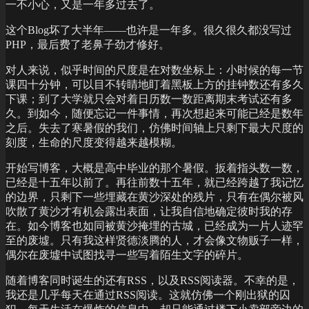
一不小心，又是一年多过去了。
这个Blog坏了大半年——也许是一年多。很久很久都没写过
PHP，最后费了老鼻子劲才修好。
对人来说，似乎时间的尺度是在对数坐标上：小时候的每一节
课四十分钟，可以目不转睛地盯着黑板上方的挂钟数还有多久
下课；到了大学就只会对着日历数一数距离期末考试还有多
久。到如今，随便忘记一件事情，再次想起来可能已经是数年
之后。失去了寒暑假的我们，仿佛时间轴上只剩下最大尺度的
刻度，生命的尺度变得越来越模糊。
开始写博客，大概是高中毕业的那个暑假。扳着指头数一数，
已经是十五年以前了。再往前数十五年，就已经跨越了我记忆
的边界，只剩下一些埋藏在黄沙深处的残片，只有在偶尔被风
吹散了黄沙才有机会露出表面，让我自信地确定彼时我的存
在。如今博客也如同被黄沙掩埋的古城，已经成为一片人迹罕
至的废墟。只有我这样贤德淡腾的人，才会像文物贩子一样，
偶尔在废墟中试图找寻一些写着陌生文字的碎片。
随着博客同时诞生的还有RSS，以及RSS阅读器。不幸的是，
我还是几乎每天在通过RSS阅读。这就仿佛一个刚出狱的囚