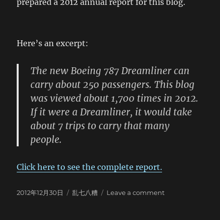
prepared a 2012 annual report for this blog.
Here’s an excerpt:
The new Boeing 787 Dreamliner can
carry about 250 passengers. This blog
was viewed about
1,700
times in 2012.
If it were a Dreamliner, it would take
about 7 trips to carry that many
people.
Click here to see the complete report.
Posted
Categories
on
2012年12月30日
乱七八糟
Leave a comment
on
2012
in