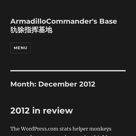
ArmadilloCommander's Base
犰狳指挥基地
MENU
Month:
December 2012
2012 in review
The WordPress.com stats helper monkeys