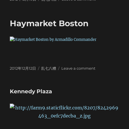
on
New
York
Subway
Haymarket Boston
Posted
Categories
on
2012年12月12日
乱七八糟
Leave a comment
on
Haymarket
Boston
Kennedy Plaza