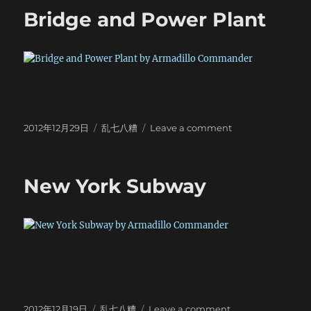
review
Bridge and Power Plant
Posted
Categories
on
2012年12月29日
乱七八糟
Leave a comment
on
Bridge
and
Power
New York Subway
Plant
Posted
Categories
on
2012年12月19日
乱七八糟
Leave a comment