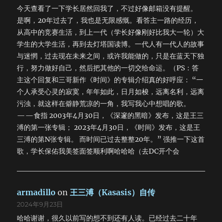
今天查看了一下学长居然回我了，不过好像邮箱没有提醒。
是啊，20年过去了，我也是无限感慨。看答主一路的经历，
从高中的竞赛生活，到上一代（学长好像刚好比我大一轮）大
学生的大学生活，再到去灯塔国读博。一代人有一代人的故事
与迷惘，过去现在未来之间，或许我能做的，只是在蓝天下独
行，努力做好自己，然后把其他的一切交给命运。（PS：答
主这个回复和三哥新作《时间》的专辑介绍真的好呼应： “一
个人承受心灵的寂寞，年年如此，日月如梭，远离名利，远离
污浊，就这样在僻静荒凉的一角，我写我心中想唱的歌。
——食指 2003年4月30日，《深邃的黑暗》发布，这是王三
溥的第一张专辑； 2023年4月30日，《时间》发布，这是王
三溥的第N张专辑。 而时间已过去整整20年。” 强推一下这首
歌，学长保佑我美签面签顺利啊哈哈哈（去DC开个会
armadillo
on
王三溥（Kasasis）自传
2024年9月23日
哈哈谢谢，很久以前写的想不到还有人读。已经过去二十年