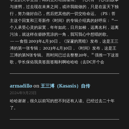
与迷惘，过去现在未来之间，或许我能做的，只是在蓝天下独
行，努力做好自己，然后把其他的一切交给命运。（PS：答
主这个回复和三哥新作《时间》的专辑介绍真的好呼应： “一
个人承受心灵的寂寞，年年如此，日月如梭，远离名利，远离
污浊，就这样在僻静荒凉的一角，我写我心中想唱的歌。
——食指 2003年4月30日，《深邃的黑暗》发布，这是王三
溥的第一张专辑； 2023年4月30日，《时间》发布，这是王
三溥的第N张专辑。 而时间已过去整整20年。” 强推一下这首
歌，学长保佑我美签面签顺利啊哈哈哈（去DC开个会
armadillo
on
王三溥（Kasasis）自传
2024年9月23日
哈哈谢谢，很久以前写的想不到还有人读。已经过去二十年
了。