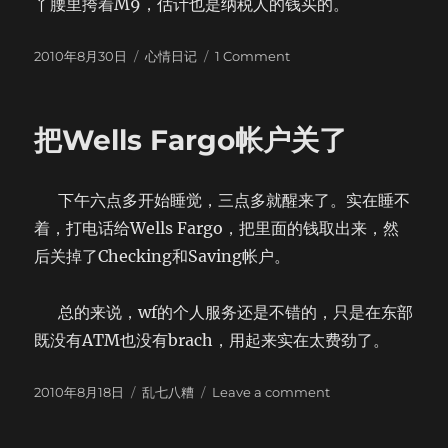
丫腰里挎着M9，估计也是纳税人的钱买的。
Posted
Categories
on
2010年8月30日
心情日记
1 Comment
on
今
天
在
把Wells Fargo帐户关了
Newport
玩
的
下午六点多开始睡觉，三点多就醒来了。实在睡不
时
候
着，打电话给Wells Fargo，把里面的钱取出来，然
后关掉了Checking和Saving帐户。
总的来说，wf的个人服务还是不错的，只是在东部
既没有ATM也没有brach，用起来实在太费劲了。
Posted
Categories
on
2010年8月18日
乱七八糟
Leave a comment
on
把
Wells