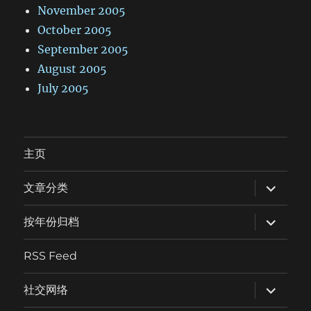
November 2005
October 2005
September 2005
August 2005
July 2005
主页
expand
文章分类
child
menu
expand
按年份归档
child
menu
RSS Feed
expand
社交网络
child
menu