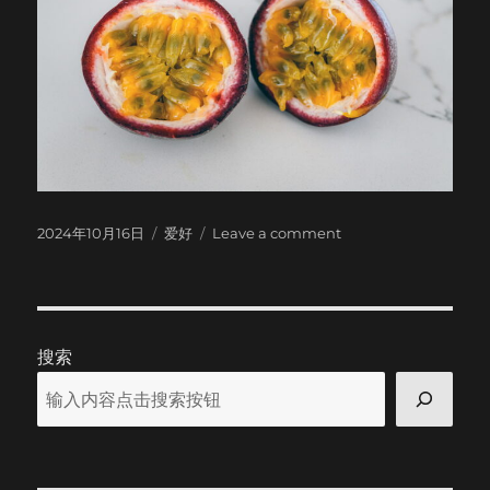
Posted
Categories
on
2024年10月16日
爱好
Leave a comment
on
今
年
的
收
获
搜索