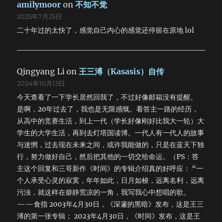
amilymoor
on
不知不觉
2025年7月25日
二十年过的太快了，感觉自己内心的感觉还停留在原地 lol
Qingyang Li
on
王三溥（Kasasis）自传
2024年10月13日
今天查看了一下学长居然回我了，不过好像邮箱没有提醒。
是啊，20年过去了，我也是无限感慨。看答主一路的经历，
从高中的竞赛生活，到上一代（学长好像刚好比我大一轮）大
学生的大学生活，再到去灯塔国读博。一代人有一代人的故事
与迷惘，过去现在未来之间，或许我能做的，只是在蓝天下独
行，努力做好自己，然后把其他的一切交给命运。（PS：答
主这个回复和三哥新作《时间》的专辑介绍真的好呼应： “一
个人承受心灵的寂寞，年年如此，日月如梭，远离名利，远离
污浊，就这样在僻静荒凉的一角，我写我心中想唱的歌。
——食指 2003年4月30日，《深邃的黑暗》发布，这是王三
溥的第一张专辑； 2023年4月30日，《时间》发布，这是王