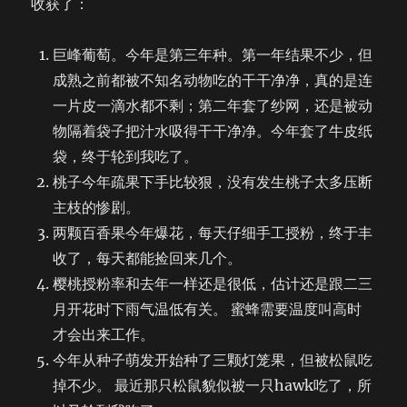
收获了：
巨峰葡萄。今年是第三年种。第一年结果不少，但
成熟之前都被不知名动物吃的干干净净，真的是连
一片皮一滴水都不剩；第二年套了纱网，还是被动
物隔着袋子把汁水吸得干干净净。今年套了牛皮纸
袋，终于轮到我吃了。
桃子今年疏果下手比较狠，没有发生桃子太多压断
主枝的惨剧。
两颗百香果今年爆花，每天仔细手工授粉，终于丰
收了，每天都能捡回来几个。
樱桃授粉率和去年一样还是很低，估计还是跟二三
月开花时下雨气温低有关。 蜜蜂需要温度叫高时
才会出来工作。
今年从种子萌发开始种了三颗灯笼果，但被松鼠吃
掉不少。 最近那只松鼠貌似被一只hawk吃了，所