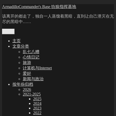
Skip
ArmadilloCommander's Base 犰狳指挥基地
to
content
该离开的都走了，独自一人蒸馏着黑暗，直到让自己湮灭在无
尽的黑暗中……
Menu
主页
文章分类
乱七八糟
心情日记
旅游
计算机与Internet
爱好
新闻与政治
按年份归档
2026
2021-2025
2025
2024
2023
2022