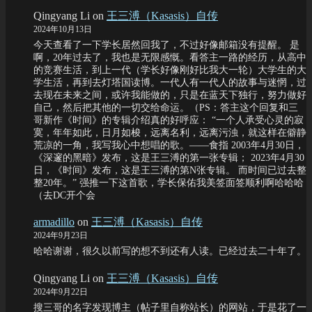
Qingyang Li
on
王三溥（Kasasis）自传
2024年10月13日
今天查看了一下学长居然回我了，不过好像邮箱没有提醒。 是
啊，20年过去了，我也是无限感慨。看答主一路的经历，从高中
的竞赛生活，到上一代（学长好像刚好比我大一轮）大学生的大
学生活，再到去灯塔国读博。一代人有一代人的故事与迷惘，过
去现在未来之间，或许我能做的，只是在蓝天下独行，努力做好
自己，然后把其他的一切交给命运。（PS：答主这个回复和三
哥新作《时间》的专辑介绍真的好呼应： “一个人承受心灵的寂
寞，年年如此，日月如梭，远离名利，远离污浊，就这样在僻静
荒凉的一角，我写我心中想唱的歌。——食指 2003年4月30日，
《深邃的黑暗》发布，这是王三溥的第一张专辑； 2023年4月30
日，《时间》发布，这是王三溥的第N张专辑。 而时间已过去整
整20年。” 强推一下这首歌，学长保佑我美签面签顺利啊哈哈哈
（去DC开个会
armadillo
on
王三溥（Kasasis）自传
2024年9月23日
哈哈谢谢，很久以前写的想不到还有人读。已经过去二十年了。
Qingyang Li
on
王三溥（Kasasis）自传
2024年9月22日
搜三哥的名字发现博主（帖子里自称站长）的网站，于是花了一