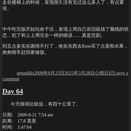
走在楼梯上的时候，发现很久没有见过这么多人了，有点紧
张。
中午吃完饭开始玩命干活，发现上周自己依旧延续了脑残的状
态，犯了和上上周完全一样的错误……真是悲剧。
到五点多实在困得不行了，收拾东西去Russ买了点菜和水果，
匆匆骑车赶回家做饭。
Author
Posted
Categories
on
armadillo
2009年8月25日
2025年3月28日
心情日记
Leave a
on
comment
开
Day 64
学
今天骑得比较远，有四十公里了。
日期: 2009-8-21 7:54 am
距离: 17.8 英里
时间: 1:47:04