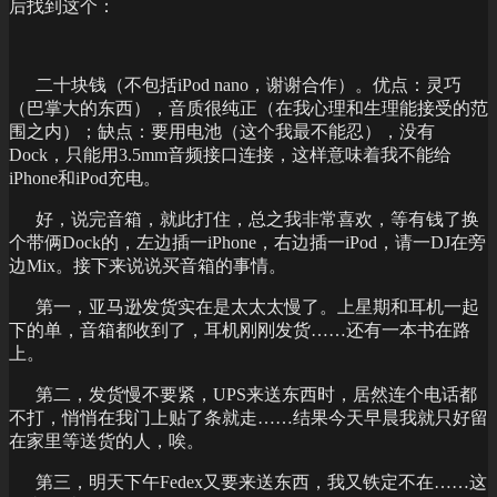
后找到这个：
二十块钱（不包括iPod nano，谢谢合作）。优点：灵巧
（巴掌大的东西），音质很纯正（在我心理和生理能接受的范
围之内）；缺点：要用电池（这个我最不能忍），没有
Dock，只能用3.5mm音频接口连接，这样意味着我不能给
iPhone和iPod充电。
好，说完音箱，就此打住，总之我非常喜欢，等有钱了换
个带俩Dock的，左边插一iPhone，右边插一iPod，请一DJ在旁
边Mix。接下来说说买音箱的事情。
第一，亚马逊发货实在是太太太慢了。上星期和耳机一起
下的单，音箱都收到了，耳机刚刚发货……还有一本书在路
上。
第二，发货慢不要紧，UPS来送东西时，居然连个电话都
不打，悄悄在我门上贴了条就走……结果今天早晨我就只好留
在家里等送货的人，唉。
第三，明天下午Fedex又要来送东西，我又铁定不在……这