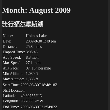
Month:
August 2009
骑行福尔摩斯湖
Name:
Holmes Lake
Date:
2009-8-30 1:48 pm
Distance:
25.8 miles
Elapsed Time:
3:05:43
Avg Speed:
8.3 mph
Max Speed:
27.1 mph
Avg Pace:
07′ 13″ per mile
Min Altitude:
1,039 ft
Max Altitude:
1,338 ft
Start Time:
2009-08-30T18:48:18Z
Start Location:
Latitude:
40.807572º N
Longitude:
96.706534º W
End Time:
2009-08-30T21:54:02Z