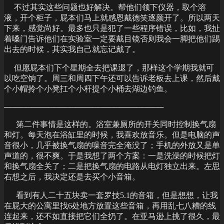
不过其实这些问题也好解决。帮他们领下仪器，取个溶
液，开个柜子，屁本们马上就感恩戴德笑逐颜开了。所以两天
下来，感觉尚好。最多也只是犯了一些程序错误，比如，我扯
着嗓门告诉他们在实验室一定要戴目镜否则我会一脚把他们踢
出去的时候，其实我自己就忘记戴了。
但愿屁本们下个星期全去把课退了，那样这个学期我就可
以吃空饷了。周三和周四下午还可以告诉老板去上课，然后戴
个小帽拎个小凳扛个小杆提个小桶去湖边钓鱼。
─────────────────────────────
第二件事情是这样的。浴室兼厕所的开关同时控制换气扇
和灯。每天泡在浴缸里的时候，我喜欢放音乐。但是电脑的声
音很小，几乎被换气扇的噪音完全淹没了；手机的外放又是单
声道的，很不爽。于是我想了两个方案：一是洗澡的时候把灯
和换气扇全关了；二是把换气扇的电路从电灯独立出来。左思
右想之后，我决定还是去买个小音箱。
看到有人二十五块卖一套罗技5.1的音箱，但是想想，让我
在屁大的公寓里找6处地方放置这些音箱，再用乱七八糟的线
连起来，还不如直接把它们全扔了。在亚马逊上挑了很久，最