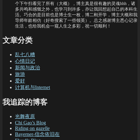
个下午扫看完了所有（大概），博主真是很有趣的灵魂hhh，诸
多共鸣和感慨之外，也学习到许多，亦让我回想起自己的本科生
活。巧合的是目前也是博士生一枚，博二刚开学，博主大概和我
导师年龄相仿（好奇搜索了一些领英）。总之感谢博主悉心记录
生活，也给我机会一窥人生之多彩，祝一切顺利！
文章分类
乱七八糟
心情日记
新闻与政治
旅游
爱好
计算机与Internet
我追踪的博客
光舞夜原
Chi Gao’s Blog
Riding on gazelle
Bayerner-信念依旧在