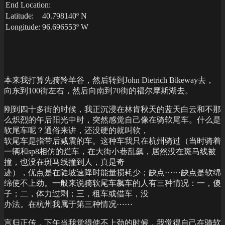
End Location:
Latitude:
40.798140º N
Longitude:
96.696553º W
本来我打算先骑羚羊谷，然后转到John Dietrich Bikeway去，
向东到100街左右，然后向南到70街的福尔摩斯湖去。
刚到四十多街的时候，我正沉浸在林肯秋天的蓝天白云和不那
么炽烈的午后阳光中时，突然感觉自己像在骑软尾车。什么是
软尾车呢？通俗来讲，还没硬的就叫软，
软尾车是指带后减震的车。这种车我只在杭州骑过（当时骑着
一辆和sp8相仿的烂车，在大街小巷乱飙，居然没在斑马线被
撞，也没在斑马线撞到人，真是奇
迹），优点是在陡坡速降时能量损耗少；缺点⋯⋯缺点是软绵
绵使不上劲。一般来说骑软尾车飙车的人有三种情况：一，傻
子；二，体力过剩；三，租车或借车，没
办法。在杭州我属于第三种情况⋯⋯
言归正传，下午当我觉得使不上劲的时候，我觉得自己在骑软