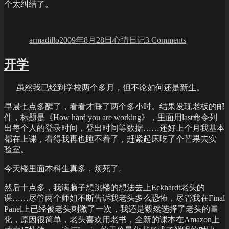
个太纠结了。
Author
Posted
Categories
on
on
无
armadillo
2009年8月28日
心情日记
3 Comments
题
开学
虽然我已经到学校两个多月，但不论如何还是新生。
早晨七点多醒了，看看才睡了两个多小时。结果发现老板的邮
件，标题是《How hard you are working》，里面用last命令列
出每个人的登录时间，登出时间等数据……还好上个月我基本
都在上课，看得我再也睡不着了，赶紧起床吃了个芒果去实
验室。
今天楼里面本科生真多，烦死了。
然后十点多，我满脑子想跳楼的想法去上Eckhardt老头的
课……尽管两个师姐不断告诉我老头多么恐怖，尽管我在Final
Panel上已经被老头刺激了一次，我还是毅然选择了老头的量
化，原因很简单，老头喜欢用老书，全新的课本在Amazon上