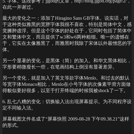
5. 字体。这段参考了jjgod的文章，http://blog.jjgod.org/page/2/，
在此一并谢过。
最大的变化之一：添加了Hiragino Sans GB字体。说实话，对
于这种类似雅黑的宽胖字体我很不喜欢，特别是简体中文，感
觉臃肿虚浮。但是这个字体的好处在于，它同时包括了简体中
文和繁体中文，而且提供了w3和w6两种粗细。唯一的遗憾在
于，它实在太像雅黑了，而雅黑时我除了宋体以外最憎恶的字
体。
另一个显著的变化，是黑体（简）的加入。和华文黑体相比，
字形要稍微瘦长一些，在笔画结构上倒没有显著差异。
另一个变化，就是加入了英文等款字体Menlo。和过去的默认
等宽字体Monaco相比，Menlo在小号字体的次像素平滑方面做
得貌似要好很多，以至于打开终端的时候我被shock了一下。
6. 乱七八糟的变化：切换输入法出现屏幕提示。为不同程序设
定不同输入法。
屏幕截图文件名成了“屏幕快照 2009-08-28 下午09.38.21”这样
的形式。