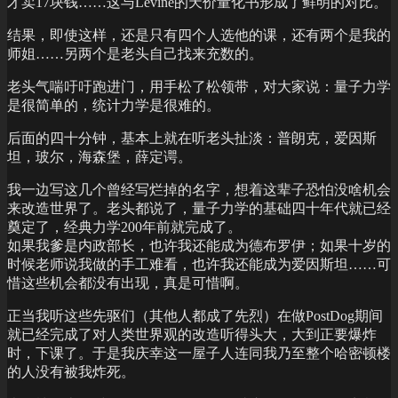
才卖17块钱……这与Levine的天价量化书形成了鲜明的对比。
结果，即使这样，还是只有四个人选他的课，还有两个是我的
师姐……另两个是老头自己找来充数的。
老头气喘吁吁跑进门，用手松了松领带，对大家说：量子力学
是很简单的，统计力学是很难的。
后面的四十分钟，基本上就在听老头扯淡：普朗克，爱因斯
坦，玻尔，海森堡，薛定谔。
我一边写这几个曾经写烂掉的名字，想着这辈子恐怕没啥机会
来改造世界了。老头都说了，量子力学的基础四十年代就已经
奠定了，经典力学200年前就完成了。
如果我爹是内政部长，也许我还能成为德布罗伊；如果十岁的
时候老师说我做的手工难看，也许我还能成为爱因斯坦……可
惜这些机会都没有出现，真是可惜啊。
正当我听这些先驱们（其他人都成了先烈）在做PostDog期间
就已经完成了对人类世界观的改造听得头大，大到正要爆炸
时，下课了。于是我庆幸这一屋子人连同我乃至整个哈密顿楼
的人没有被我炸死。