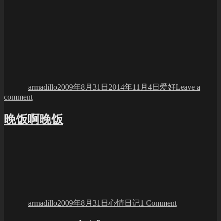
Author
Posted
Categories
on
armadillo
2009年8月31日
2014年11月4日
爱好
Leave a
on
comment
骑
行
晚饭啊晚饭
福
尔
摩
斯
湖
Author
Posted
Categories
on
on
晚
armadillo
2009年8月31日
心情日记
1 Comment
饭
啊