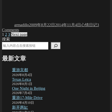
Author
Posted
Categories
on
armadillo
2009年8月22日
2014年11月4日
心情日记
3
on
Comments
Posts
Page
Page
Page
Day
1
2
3
Next page
64
搜索
pagination
最新文章
重游京都
2026年8月4日
Texas Leica
2026年8月1日
One Night in Beijing
2026年7月4日
重游17-Mile Drive
2026年4月10日
新开两缸