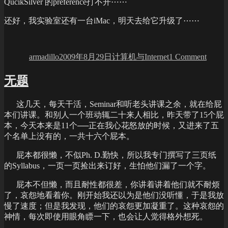
QucikSilver 的preference打不开⋯⋯
还好，我实验室还有一台iMac，明天去给它升级了⋯⋯
Author
Posted
Categories
on
on
Snow
armadillo
2009年8月29日
计算机与Internet
1 Comment
Leopa
初
试
无题
这几天，每天干活，Seminar和听老头讲课之余，就在给屁
本们讲课。和别人一个班动辄二十来人相比，昨天带了15个屁
本，今天本来是11个──正在我心花怒放的时候，又进来了五
个名单上没有的，一共十六个屁本。
屁本都很懒，不似Ph. D.勤快，所以我专门撰写了三页纸
的Syllabus，一页一页捡出来订好，生怕他们漏了一个字。
屁本不但懒，而且耐性都很差，你讲着讲着他们就不耐烦
了，哀怨地看着你。刚开始我还以为是他们没听懂，于是我放
慢了速度；但是我发现，他们的哀怨更加凝重了。这种哀怨的
神情，每次即使用眼角瞟一下，也会让人觉得格外想死。