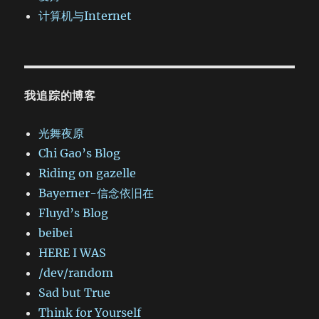
计算机与Internet
我追踪的博客
光舞夜原
Chi Gao’s Blog
Riding on gazelle
Bayerner-信念依旧在
Fluyd’s Blog
beibei
HERE I WAS
/dev/random
Sad but True
Think for Yourself