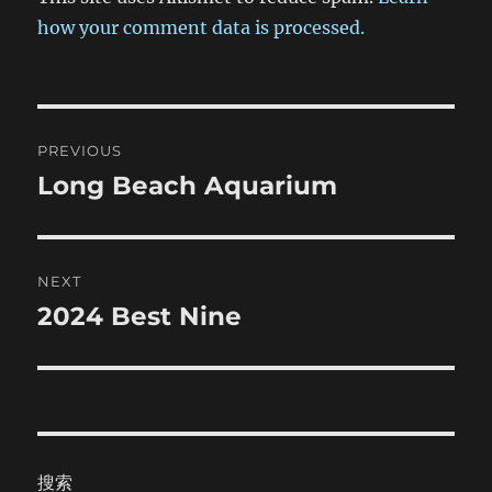
会觉得痛。不过，我看到了——雪，就在身旁。看来已经来到
雪线以上了。捏个雪球扔下去庆祝一下，尽管它还没落地就被
how your comment data is processed.
风吹散了。 上边似乎有人在喊，隔着风听不清楚。就这样又
爬了一个小时，来到了山顶。不过我们还要下到冰川旁边去，
这一段没有路，只是一些塌方的巨石堆成的陡坡。我拉着她慢
慢地向下移动，有时候一脚踩空，差一点摔了下去。三十米长
Post
的坡路爬了将近半个小时。这里的冰川最厚处达一百二十米，
PREVIOUS
形成于一亿七千万年前（咦，我发现了一个相当严重的问题，
navigation
Long Beach Aquarium
Previous
我好像还没告诉大家这是什么地方，晕。怎么犯这样的低级错
误。这里是嘉峪关七一冰川，在一九五八年七月一日被发现并
post:
因此而得名。）用手触到冰层的一瞬间，我才发现这里竟是如
此寒冷，以至于巨型冰川得以万古长存。拍了一些照片，顺便
拣了一些垃圾带下山去。 下山时大家的心情显然好了很多，
NEXT
不过疲劳让我们不得不放慢了脚步。终于有机会慢慢地看一路
2024 Best Nine
Next
上的风景了，不再疲于奔命。 回到车上时饿得快要吐了，赶
post:
快吃东西。不过回想起来我还是挺强的。路上遇到三个登山
者，一个个都是武装到牙齿，我穿着一条工装裤，挎着别人的
小包，没吃没喝没睡觉，悠哉悠哉就上到了山顶，还下到了冰
川边上。呵呵，看来还没老呢。 到了旅馆，导游告诉我们，
先收拾一下，晚上九点钟出去吃饭。看看外边天色还早，心想
可以先睡个好觉了。但事实很快就让我认识到自己的愚蠢，手
搜索
机上千真万确地显示着现在的时间：晚上八点四十分，只是天