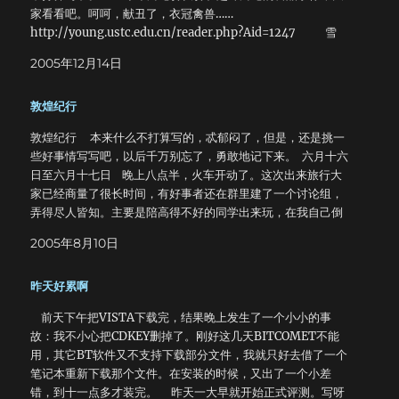
家看看吧。呵呵，献丑了，衣冠禽兽……
http://young.ustc.edu.cn/reader.php?Aid=1247 雪
山……把当时的照片整理了一些传上去。顺便转载一些自己写的
2005年12月14日
东东： 沿着山路向上盘旋，气温骤降，凉风猎猎，几乎要
飞起来。这已经是另一个世界了。如此前行两个钟头，来到了
敦煌纪行
冰川入口，路标显示：海拔4000米。大家把能穿的衣服都穿在
身上，准备攀登。路旁是一条小溪，溪水是冰川融雪，冲刷着
敦煌纪行 本来什么不打算写的，忒郁闷了，但是，还是挑一
从山上滚下的巨石，形成了一道弯弯曲曲的溪流。这里被远远
些好事情写写吧，以后千万别忘了，勇敢地记下来。 六月十六
近近的雪山包围了，远处的那些在日光的照耀下发出刺眼的白
日至六月十七日 晚上八点半，火车开动了。这次出来旅行大
光。开始大约是三百级石阶，已经有人走不动了。也难怪，这
家已经商量了很长时间，有好事者还在群里建了一个讨论组，
里海拔接近4300，这么陡峭的山路……我不知道前边还有多
弄得尽人皆知。主要是陪高得不好的同学出来玩，在我自己倒
远，但这样一座山绝对不在话下，但是为了鼓励后进同学，我
是无所谓，只是不能去重庆了:(，惨兮兮。上车以后好不容易
也就在最后跟着大家慢慢爬。 阶梯消失了。由于阳光的关
2005年8月10日
找到座位，安顿下来大家就开始打扑克。到了午夜，渐渐有些
系，草地上的积雪融化了，滑腻腻的，很容易摔倒，这里的草
支持不住了，除我之外的其他几个人都睡倒了，留下我看行
似乎与山下很不相同，虽说很长，但却拧成一团，似乎想要把
昨天好累啊
李。好漫长的黑夜，趴在桌子上，转过头去看着车窗外漆黑的
人绊倒。不禁想起前年去武都时的情形，呵呵，那次险些连命
夜，漫无边际。车窗上映出我的脸，还有身后车厢顶上的灯，
都没了。爬了一阵，刺眼的阳光从乌云的缝隙中透过来，晃得
前天下午把VISTA下载完，结果晚上发生了一个小小的事
淡淡的白光在车窗上映出一圈圈模糊的光晕。我把鼻尖贴在玻
人睁不开眼。旁边的山谷里云朵正借着阳光把影子投下来，对
故：我不小心把CDKEY删掉了。刚好这几天BITCOMET不能
璃上，眼前只剩下黑黑的一片，凉凉的，有一点腥味。这么晚
比强烈的图案随着风在山壁上游移，不断变化着形状。在我的
用，其它BT软件又不支持下载部分文件，我就只好去借了一个
了，大家都已经睡着了吧，为什么我总是睡不着呢？不知道。
记忆中，这也许是高原才有的景象。海拔4500，感觉似乎并不
笔记本重新下载那个文件。在安装的时候，又出了一个小差
偶尔在外边可以看到一抹亮光，还没来得急看清楚，就被火车
那么强烈。但道路两旁已经没有野草了，那些发绿发青的都是
错，到十一点多才装完。 昨天一大早就开始正式评测。写呀