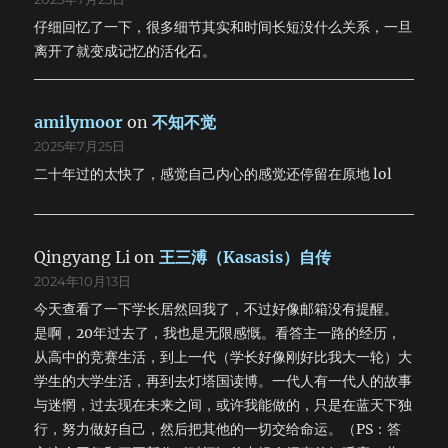
爆炸的脑袋，为了不打扰别人，只好出去跑步。脸很热，好像
在发烧，脚底下软软的，一点力气都没有。就着样糊里糊涂晕
仔细回忆了一下，很多细节其实和时间长短没什么关系，一旦
晕乎乎跌跌撞撞跑了很长一段路，看看表，六点了，开始往回
离开了就变成记忆的活化石。
跑，等到跑回去，再一看表，晕，七点半了。怀疑是不是有人
删除了我一个小时的记忆。 吃玩早饭，一个人悄悄跑回房间
又吐了，但没告诉别人。照照镜子，脸色灰暗。今天也许会发
amilymoor
on
不知不觉
生什么事情。 乘车去鸣沙山，在门口遇到一些问题，花了一
2025年7月25日
个半小时才进门。太阳已经升上中天，沙子开始发烫。大家涉
沙海，登沙山，最后坐在一座沙丘顶端休息。天气很热，下面
二十年过的太快了，感觉自己内心的感觉还停留在原地 lol
有人滑沙，让人烦躁不安，就想钻进沙子里躲起来。不过下面
倒是看得很清楚，骆驼们排成方阵在迎接我们。远处就是著名
的月牙泉，让人揪心，不看也罢。滑沙倒是很有意思，不过我
的损失可就大了：浑身沙子不说，照相机里也进沙子了。痛心
Qingyang Li
on
王三溥（Kasasis）自传
ing…… 好啦好啦。 回到宾馆，发生了一件意想不到的事
2024年10月13日
情：一只灰雀撞在玻璃墙上受伤了。我把它放在桌子上，用餐
今天查看了一下学长居然回我了，不过好像邮箱没有提醒。
巾纸拭去它嘴角流出的绿色液体。但是没有用，很快血就从它
是啊，20年过去了，我也是无限感慨。看答主一路的经历，
的嘴里喷涌而出。我吓坏了，差点就哭了，太可怕了，我从来
从高中的竞赛生活，到上一代（学长好像刚好比我大一轮）大
都没有见过这种景象。它真的很像一个人，它正在看我，它正
在流血……鲜血从它的喉咙里不断地涌出，泛着血红的泡沫……
学生的大学生活，再到去灯塔国读博。一代人有一代人的故事
我死死地咬住自己的嘴唇，仿佛血是从我的口中流出。感谢上
与迷惘，过去现在未来之间，或许我能做的，只是在蓝天下独
天，血终于止住了。过了一会，我必须走了，它也可以在地上
行，努力做好自己，然后把其他的一切交给命运。（PS：答
慢慢跳着走了。我把它放在旁边一个安全的地方，然后和它告