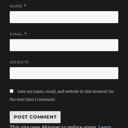
近雪线，这种感觉就越强烈。已经有人爬不动了，其他人只好
识我的人一定要看看哦！也许你那边不会下雪，就让电脑先下
NAME
*
先上去，我在后边陪着一起爬。说真的，当一个人身处这样的
场雪吧^_^。
荒野深处时，我并不会觉得恐惧，而是一种发自内心的平静，
真的很想就这样永远留在这里，一个人。这里没有数，没有
草，甚至，没有生命。也许这正是一种求之而不得的宁静。
Metal Gear中不论Grey Fox还是Sinper Wolf，不论他们是在
EMAIL
*
寻找还是等待，他们都希望能够遇到可以杀死自己的人，渴望
真正的平静。但是，当这份礼物真的摆在你面前时，你真的有
勇气去打开它么？ 山路并不是很陡，但是我们爬得很慢。前
边得人已经看不到了，我只能目送他们的背影消失在风雪中。
风好大啊，嗖嗖地响，积雪被吹得四处飘扬，洒在我得脸上，
WEBSITE
渐渐地就看不清了。Sniper Wolf当时也是躺在这样的雪地里
啊，这山里有狼吗，狼在这里一定会觉得很孤独。摇了摇头，
叹了口气，继续爬吧。虽然没有吃饭，但是今天体力保持的还
不错，海拔4700还没有特别痛苦的感觉，只是左腿有些沉。我
Save my name, email, and website in this browser for
向上爬一段，等后边的人一会，看着她爬上来了，转身继续向
上爬。我们在寂无人踪的山间行走。有时候看到那样大的一座
the next time I comment.
山，居然只有小小的一个人，还是会有一丝陌生的感觉涌上心
头，我们原来这样渺小啊。走走停停虽然不觉得很累，但是寒
风却让我觉得身上凉冰冰的，千万不要感冒了。风吹下来的已
经不是雪片了，而是一个个米粒大小的冰渣，打在皮肤上居然
This site uses Akismet to reduce spam.
Learn