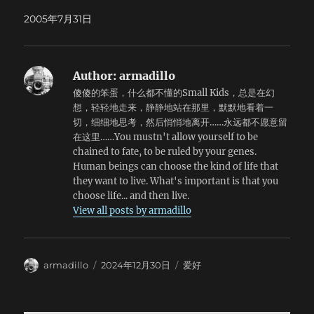
甩到后边去了。想起去年七月份去北京的时候，那天晚上胃很
地衣。我小心地调整着自己的脚步，保证不踩到这些脆弱的生
写呀，一直写了6个小时，然后去学校取照片。天下着雨，灰
痛，于是披了一件衣服坐在车窗边听火车隆隆地以每小时六十
2005年7月31日
命，同时也保证我不会掉下去。只要云翳遮住太阳，从山顶上
色的雾弥漫在每一条街道上。天色阴得有些发黑。 回来的路
分钟的速度驶向未来。车到哪里了？我不知道。就这样下去
落下的寒气瞬间就会穿透你的身体，越接近雪线，这种感觉就
上，雨突然大了起来。路旁的积水汇成河流，我举着伞，慢慢
吧，永远都不要醒来。 终于熬到了天亮。很可惜，这次依然
越强烈。已经有人爬不动了，其他人只好先上去，我在后边陪
地走在路的中央。水越涨越高，漫过了我的脚踝，风卷着雨水
没有能够看到日出。窗外是茫茫的戈壁，倒是有一些骆驼刺依
着一起爬。说真的，当一个人身处这样的荒野深处时，我并不
从四周吹过来，全身很快就湿透了。再也没有什么可以担心的
然顽强地生长着。九点多钟，大家都醒了，快到嘉峪关市了。
Author:
armadillo
会觉得恐惧，而是一种发自内心的平静，真的很想就这样永远
了，就让雨来吧。 雨 冷冷的空气 湿红的眼眶里 装满忧郁 默默
昨天晚上没有睡觉，今天还有一天的行程，这下可惨了。就这
傻傻的笨蛋，什么都不懂的Small Kids，总是在幻
留在这里，一个人。这里没有数，没有草，甚至，没有生命。
的聆听 窗外这场大雨下个不停 伞下还有你的痕迹 勉强撑过这
样想着，突然火车停了。抬头一看，站台上赫然写着“嘉峪关
想，轻轻地走来，静静地站在那里，默默地看着一
也许这正是一种求之而不得的宁静。Metal Gear中不论Grey
场雨 我却没有更多勇气 坚强过这一个雨季 单薄的伞下那是多
站”！这么快就到了？胡乱收拾好东西慌不择路地跳下了火
切，细细地思考，然后悄悄地离开……永远都不愿意留
Fox还是Sinper Wolf，不论他们是在寻找还是等待，他们都希
么孤寂 听雨的声音 滂沱大雨竟如此的孤寂 我陪雨哭泣 雨却还
车。 原以为火车晚点，所以接我们的车还没有来。在车站前
在这里……You mustn't allow yourself to be
望能够遇到可以杀死自己的人，渴望真正的平静。但是，当这
不肯停 寂寞的人才懂雨的心情 雨反覆唱著熟悉旋律 用悲伤的
的广场上等了大概一刻钟的样子，地主们就翩然而至了。出城
chained to fate, to be ruled by your genes.
份礼物真的摆在你面前时，你真的有勇气去打开它么？ 山
心情 听雨的声音 仿佛谁在哭泣 倾盆大雨淋湿我的爱情 雨模糊
之后，汽车向着戈壁深处疾驰，远远地还可以看到有火车宛如
Human beings can choose the kind of life that
路并不是很陡，但是我们爬得很慢。前边得人已经看不到了，
记忆 我忘记了冷静 是经历艰辛才能走到如今 这漫长的路还有
长龙般委蛇而行。天边是连绵起伏的祁连雪山，矮矮地横在那
they want to live. What's important is that you
我只能目送他们的背影消失在风雪中。风好大啊，嗖嗖地响，
多少 泥泞 还没有晾乾的外衣 闷在寂寞的房里 面对明天沉重的
里。那就是雪山么？以前似乎有很多次我都曾有机会接近她，
choose life... and then live.
积雪被吹得四处飘扬，洒在我得脸上，渐渐地就看不清了。
心 悬挂著伤感的水滴 你我的爱似乎等不到天晴 听雨的声音 是
但是……最终还是放弃了。这次我真的能够来到雪山脚下么？我
View all posts by armadillo
Sniper Wolf当时也是躺在这样的雪地里啊，这山里有狼吗，
难过的心情 我的泪飘进冷冷的雨里 雨何时才停 伤何时能痊愈
不知道。也许得不到的东西更美。 路开始变得笔直，两边的
狼在这里一定会觉得很孤独。摇了摇头，叹了口气，继续爬
而我何时才能不再想你 积雨的感情终究还是 分离 下著雨的天
山崖开始变得陡峭，我们正驶向祁连深处。车停在一处草坡
吧。虽然没有吃饭，但是今天体力保持的还不错，海拔4700还
气 爱消失的气息 想念你的心情 我淋著雨…
前，大家下去疯跑一阵，远处的雪山顶破了层层乌云，金色的
没有特别痛苦的感觉，只是左腿有些沉。我向上爬一段，等后
Author
Posted
Categories
阳光洒在皑皑白雪上，与后边墨色的天空形成了强烈的对比。
armadillo
2024年12月30日
爱好
边的人一会，看着她爬上来了，转身继续向上爬。我们在寂无
on
那真的是女神么？恍惚中几乎忘了用相机把这一切记录下来。
人踪的山间行走。有时候看到那样大的一座山，居然只有小小
有人已经跑得远远的了，只在山坡上露出一个小小的脑袋。山
的一个人，还是会有一丝陌生的感觉涌上心头，我们原来这样
的那一边，真的是一个我们无从知晓的世界么？ 这些问题也