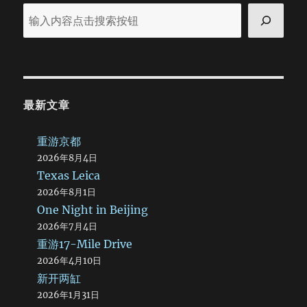
还很亮。 吃完饭之后去广场上散步，人很多。已经是夜里十
二点了。算一算，嗯，整整四十个小时没有睡觉了。 六月十八
日 早上起得很早，尽管昨天晚上睡觉的时候已经快一点了。
吃完早饭之后，大家去嘉峪关城楼参观。漫漫雄关，如今却正
在眼前。无语……唯有震撼。金戈铁马皆作土，无人知是征庶
归。这里只不过是离别的另一种形式罢了，身未动，心已远，
无法挽留，无力挽回……就这样吧，就像这悠悠千古，就像这浩
最新文章
浩黄沙，就让他们随风去吧。 过了中午，大家乘车去敦煌。
敦者，大也；煌者，盛也。在这里不是看死了几千年的历史，
而是看活了几千年的生命。敦煌很远，我们必须坐很长时间的
重游京都
车，从中午，到下午，一刻不停。这里正在修路，河西走廊的
2026年8月4日
风沙不小，所以路程变得很颠簸，甚至有些艰难。一路向西，
Texas Leica
对着太阳，看着远方。路上断断续续的睡了一会，实际上我非
2026年8月1日
常难受，不但在胃里，还在心里。但是看着大家的笑脸，我只
One Night in Beijing
好闭上眼睛，任凭脑袋一次次地收到玻璃的猛烈撞击。居然睡
着了，很不容易。车里很闷，打开窗户让戈壁的风吹在身上，
2026年7月4日
思绪似乎不那么混乱了。看着窗外一朵朵白云从身边缓缓飘
重游17-Mile Drive
过，心情竟一点一点好了起来。 路过安西县。天有点阴，风
2026年4月10日
也大了，黑色的砂砾飘浮在空气中，快速地移动着。安西号称
新开两缸
中国第一风口，建有亚洲最大的风力发电站，有幸被我们看到
2026年1月31日
了。巨大的风车在旷野上站立，一行行，一列列，看不到边