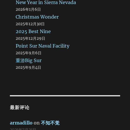
New Year in Sierra Nevada
际。点点白帆在风中飘舞，细长细长的影子就在黑色的戈壁滩
上旋转……我有一种眩晕的感觉。 醉了。 真的有点不喜惯。
2026年1月6日
晚上九点半，汽车在公路上飞驰，我们坐在车里看日落。记得
Christmas Wonder
在学校的时候，那时候在二楼，冬天天黑得很早，每天下午到
2025年12月30日
了第三节课，我就一个人趴在窗台上，看着那个太阳如同染血
2025 Best Nine
的大饼，慢慢地落进黄河里，最后“滋啦”一声就消失在地平线
2025年12月29日
之后，收敛了最后一丝光芒。今天又是这个样子，不过已经不
是下午了，也不是冬天，而是……夜晚。真受不了。不过还好，
Point Sur Naval Facility
在十点半的时候抵达敦煌。 敦煌并不是很大，从东边走到西
2025年9月6日
边也用不了一个钟头。不过这里很热闹。住进宾馆之后大家去
重游Big Sur
吃晚餐（也许是宵夜）。司机很不幸地将一张老头票当作大团
2025年9月4日
结给了停车场的老奶奶（不过现在10元钱也是老头票，只不过
一张是红的，一张是蓝的），在哀悼钞票英年早逝的同时还是
领我们去了敦煌最大的夜市。今天没有胃口，所以当我身旁的
甲亢病人把头插进碗里没命地喝稀饭的时候我甚至有些嫉妒
他。吃完之后他们去玩，我陪着几个同学先回宾馆去了。一进
门，我就把刚才吃得东西全吐了出来，眼前一阵金星乱冒，摔
倒在地上。我想要喊人，但是一点力气都没有。在地上坐了十
最新评论
分钟才慢慢站起来。吃了点药赶快躺下了。又是夜里一点。 六
月十九日 今天似乎注定是一个悲剧。 一夜都没有合眼。头
armadillo
on
不知不觉
剧痛，快要裂开了。五点钟起床之后立刻用冷水冲了一下快要
2025年7月25日