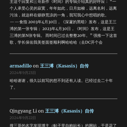
主这个回复和三哥新作《时间》的专辑介绍真的好呼应： “一
别。 吃饭的时候，脑海里不断地浮现出鲜血喷涌的画面。
个人承受心灵的寂寞，年年如此，日月如梭，远离名利，远离
下午去大名鼎鼎的莫高窟。我不信仰任何宗教，但我敬畏一切
污浊，就这样在僻静荒凉的一角，我写我心中想唱的歌。
神灵。不多说了，一切语言无以表达。 再回到宾馆时，那只
——食指 2003年4月30日，《深邃的黑暗》发布，这是王三
灰雀已经不见了。救鸟一命，胜造十级浮图；捡起屠刀，立地
成魔！走~~~！ 回来之后，乘车去阿克塞。路曾不远，两个
溥的第一张专辑； 2023年4月30日，《时间》发布，这是王
钟头就到了。在阿克塞我们住在同学家里，受到热情款待，让
三溥的第N张专辑。 而时间已过去整整20年。” 强推一下这首
我受宠若惊。晚饭之后就去哈萨克族的帐篷里唱歌，一直玩到
歌，学长保佑我美签面签顺利啊哈哈哈（去DC开个会
午夜。这里白天在街道上都难得见到有人，此刻空旷宽敞的街
道更显得阴森恐怖。突然觉得很害怕，想大声地喊，却又喊不
出声音，泪水无情地流了下来。我只好快步走开了，一直走到
无光的阴影里。 今夜的寒风将我心撕碎 仓皇的脚步我不醉不
armadillo
on
王三溥（Kasasis）自传
归 朦胧的细雨有朦胧的美 酒再来一杯 爱上你从来就不曾後
2024年9月23日
悔 离开你是否是宿命的罪 刺鼻的酒味我浑身欲裂 嘶哑著我的
哈哈谢谢，很久以前写的想不到还有人读。已经过去二十年
眼泪 我怎麽哭得如此狼狈 是否我对你还有些依恋 已到了尽
了。
头 无法再回头 我不是全都想过 我怎麽哭得如此狼狈 是否我还
期待你的出现 无法再相信 相信我自己 肤浅而荒唐的我 痛哭的
人 今夜的寒风将我心撕碎 仓皇的脚步我不醉不归 朦胧的细雨
有朦胧的美 酒再来一杯 爱上你从来就不曾後悔 离开你是否是
Qingyang Li
on
王三溥（Kasasis）自传
宿命的罪 刺鼻的酒味我浑身欲裂 嘶哑著我的眼泪 我怎麽哭得
如此狼狈 是否我对你还有些依恋 已到了尽头 无法再回头 我不
2024年9月22日
是全都想过 我怎麽哭得如此狼狈 是否我还期待你的出现 无法
搜三哥的名字发现博主（帖子里自称站长）的网站，于是花了