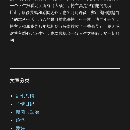
再相信 相信我自己 肤浅而荒唐的我 痛哭的人 痛哭的人 痛哭的
一个下午扫看完了所有（大概），博主真是很有趣的灵魂
人 痛哭的痛哭的痛哭的 爱或者不爱 我已经无法分辨 要如何才
hhh，诸多共鸣和感慨之外，也学习到许多，亦让我回想起自
能够忘记 我曾许下的诺言 今夜的寒风将我心撕碎 仓皇的脚步
己的本科生活。巧合的是目前也是博士生一枚，博二刚开学，
我不醉不归 朦胧的细雨有朦胧的美 酒再来一杯 痛哭的人 赶
博主大概和我导师年龄相仿（好奇搜索了一些领英）。总之感
快睡觉吧，已经五十个小时没有合过眼了。太痛苦了。…
谢博主悉心记录生活，也给我机会一窥人生之多彩，祝一切顺
利！
文章分类
乱七八糟
心情日记
新闻与政治
旅游
爱好