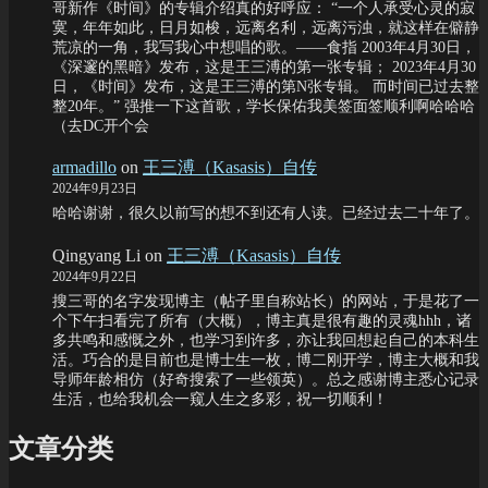
哥新作《时间》的专辑介绍真的好呼应： “一个人承受心灵的寂
寞，年年如此，日月如梭，远离名利，远离污浊，就这样在僻静
荒凉的一角，我写我心中想唱的歌。——食指 2003年4月30日，
《深邃的黑暗》发布，这是王三溥的第一张专辑； 2023年4月30
日，《时间》发布，这是王三溥的第N张专辑。 而时间已过去整
整20年。” 强推一下这首歌，学长保佑我美签面签顺利啊哈哈哈
（去DC开个会
armadillo
on
王三溥（Kasasis）自传
2024年9月23日
哈哈谢谢，很久以前写的想不到还有人读。已经过去二十年了。
Qingyang Li
on
王三溥（Kasasis）自传
2024年9月22日
搜三哥的名字发现博主（帖子里自称站长）的网站，于是花了一
个下午扫看完了所有（大概），博主真是很有趣的灵魂hhh，诸
多共鸣和感慨之外，也学习到许多，亦让我回想起自己的本科生
活。巧合的是目前也是博士生一枚，博二刚开学，博主大概和我
导师年龄相仿（好奇搜索了一些领英）。总之感谢博主悉心记录
生活，也给我机会一窥人生之多彩，祝一切顺利！
文章分类