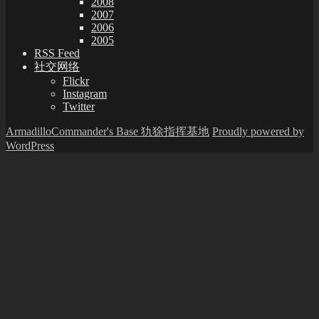
2008
2007
2006
2005
RSS Feed
社交网络
Flickr
Instagram
Twitter
ArmadilloCommander's Base 犰狳指挥基地
Proudly powered by
WordPress