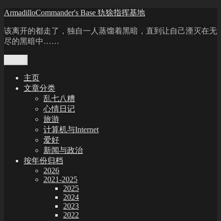
Skip
ArmadilloCommander's Base 犰狳指挥基地
to
content
该离开的都走了，独自一人蒸馏着黑暗，直到让自己湮灭在无
尽的黑暗中……
Menu
主页
文章分类
乱七八糟
心情日记
旅游
计算机与Internet
爱好
新闻与政治
按年份归档
2026
2021-2025
2025
2024
2023
2022