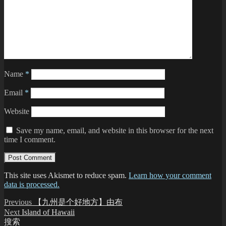
Name
*
Email
*
Website
Save my name, email, and website in this browser for the next
time I comment.
This site uses Akismet to reduce spam.
Learn how your comment
data is processed.
Post
Previous
Previous
【九州是个好地方】由布
post:
Next
Next
Island of Hawaii
navigation
post:
搜索