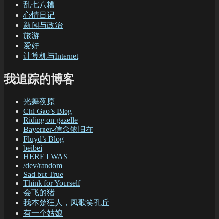
乱七八糟
心情日记
新闻与政治
旅游
爱好
计算机与Internet
我追踪的博客
光舞夜原
Chi Gao’s Blog
Riding on gazelle
Bayerner-信念依旧在
Fluyd’s Blog
beibei
HERE I WAS
/dev/random
Sad but True
Think for Yourself
会飞的猪
我本楚狂人，凤歌笑孔丘
有一个姑娘