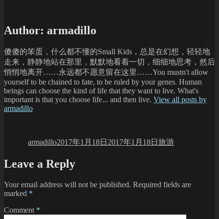
Author:
armadillo
傻傻的笨蛋，什么都不懂的Small Kids，总是在幻想，轻轻地
走来，静静地站在那里，默默地看着一切，细细地思考，然后
悄悄地离开……永远都不愿意留在这里……You mustn't allow
yourself to be chained to fate, to be ruled by your genes. Human
beings can choose the kind of life that they want to live. What's
important is that you choose life... and then live.
View all posts by
armadillo
Author
Posted
Categories
on
armadillo
2017年1月18日
2017年1月18日
旅游
Leave a Reply
Your email address will not be published.
Required fields are
marked
*
Comment
*