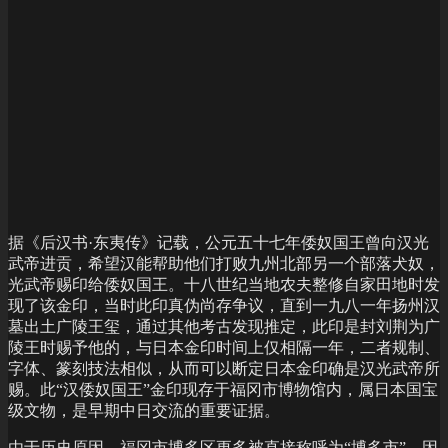
据《后汉书·东夷传》记载，公元五十七年倭奴国王曾向汉光
武帝进贡，希望汉能帮助他们打败九州北部另一个部落犬奴，
光武帝赐印给倭奴国王。十八世纪当地农夫整修自家田地时发
现了该金印，当时此印真伪尚存争议，直到一九八一年扬州汉
墓出土广陵王玺，通过其他考古发现推定，此印是封刘荆为广
陵王时赐予他的，与日本金印时间上仅相隔一年，二者规制、
字体、篆刻技法相似，从而可以断定日本金印确是汉光武帝所
赐。此“汉倭奴国王”金印现存于福冈市博物馆内，属日本国宝
级文物，是早期中日交流的重要证据。
由于历史原因，福冈市博多区更多被直接称呼为“博多市”，因