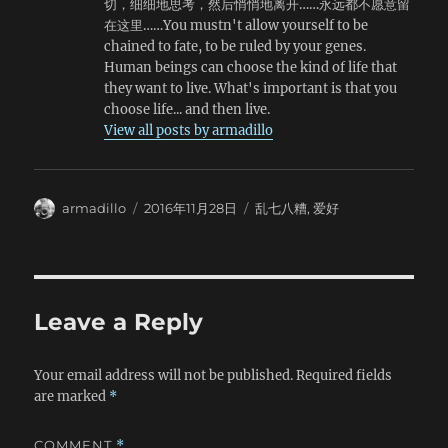
切，细细地思考，然后悄悄地离开……永远都不愿意留
在这里……You mustn't allow yourself to be
chained to fate, to be ruled by your genes.
Human beings can choose the kind of life that
they want to live. What's important is that you
choose life... and then live.
View all posts by armadillo
Author
Posted
Categories
armadillo
2016年11月28日
乱七八糟
,
爱好
on
Leave a Reply
Your email address will not be published.
Required fields
are marked
*
COMMENT
*