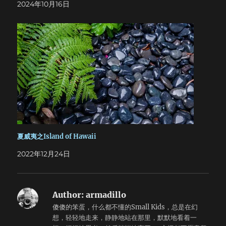
2024年10月16日
年一到秋季，校园里就有无数的落叶，到处都能看见环卫的大
妈们拿着扫帚，推着车扫落叶。可是美国没这么多的大妈，怎
么办？他们比较先进：有n个全副武装的清洁工，正在用一个
巨大的真空泵吸地上的树叶，看样子要吸到一个大的拖斗里面
去。据说还要绞碎压缩了，然后拉回去处理。 这我就要惊讶
了，为了几片树叶，出动了几个环卫工人，一台中型卡车，一
个拖斗，一个真空泵，加上自带的发电机，干上这么一下午，
这得耗多少能源啊！这就是爱护环境的代价吗？不就是几片叶
子嘛，一个大妈，一把耙子，一个筐，一个下午的工作量。可
是美国人富裕啊，不少这么一点能源，而且科技含量高，现代
化嘛。至于赶上天气稍微潮点，咱就多吸一会，反正腰都不用
弯的工作，谁也不会在乎。浪费哪里都有，但是浪费得这么心
安理得的，还真不多。
夏威夷之Island of Hawaii
2022年12月24日
Author:
armadillo
傻傻的笨蛋，什么都不懂的Small Kids，总是在幻
想，轻轻地走来，静静地站在那里，默默地看着一