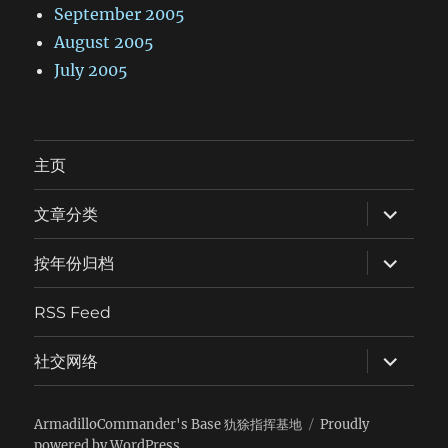
September 2005
August 2005
July 2005
主页
expand
文章分类
child
menu
expand
按年份归档
child
menu
RSS Feed
expand
社交网络
child
menu
ArmadilloCommander's Base 犰狳指挥基地
Proudly
powered by WordPress