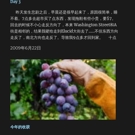
Day 3
昨天发生悲剧之后，早晨还是很早起来了，原因很简单，睡
不着。7点多去超市买了点东西，发现拖鞋有些小贵，要$7。
回去的时候不小心走反方向了，本来 Washington Street和A
街是相邻的，结果我硬给走到Elucid大街去了……不但东西方向
走反了，南北方向也走反了。导致我9点多才回到家。 十点
多出门去学校逛逛，出门的时候被邻居盘问了一番，因为他从
2009年6月22日
来没见过我，呵呵，好在很快消除了误会。这边自然环境还是
很好的，天很蓝，一路上遇到的松鼠和野兔比人还多。到10街
和H街路口的时候看了看准备租的房子，然后就沿着10街一直
走到学校里。到了系楼才发现今天Hamilton Hall关闭……然后
去了UNL Union，里面灯大亮着，但是门确实关着的。看到门
上贴着一则告示： 1.暑假期间XX点开门； 我看了看表，咦，应
该开门了呀？继续往下看： 2.周六周日XX点开门； 哦，看了
看表，咦？不对啊，还是应该开门了呀？继续看； 3.6月20
日，10点开门…… 我的希望落空了，休息了一会，开始往回
走。路过13街那家墨西哥人开的超市时进去逛了一圈，发现没
有合适的裤子。出来以后在门口打了个电话，重新预约了看房
时间。 下午睡了一觉，又给睡到10点去了……唉。 回家路上, 看
到了美国的“环卫工人”。不看不知道，一看，还真吓一跳，不
今年的收获
就是美国的环卫工人么？有什么好惊讶的！在祖国的时候，每