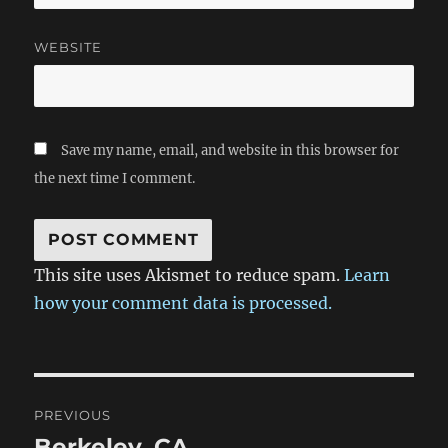
WEBSITE
Save my name, email, and website in this browser for
the next time I comment.
This site uses Akismet to reduce spam.
Learn
how your comment data is processed.
Post
PREVIOUS
navigation
Berkeley, CA
Previous