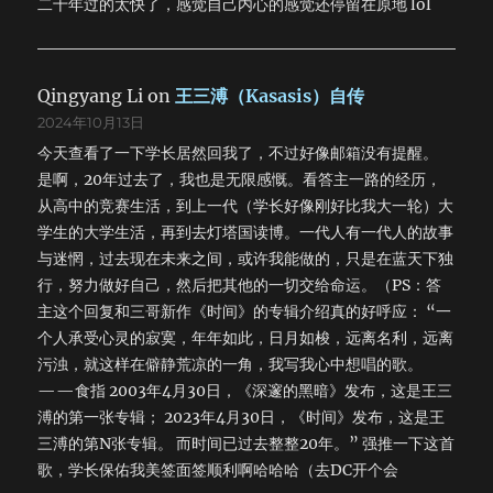
二十年过的太快了，感觉自己内心的感觉还停留在原地 lol
Qingyang Li
on
王三溥（Kasasis）自传
2024年10月13日
今天查看了一下学长居然回我了，不过好像邮箱没有提醒。
是啊，20年过去了，我也是无限感慨。看答主一路的经历，
从高中的竞赛生活，到上一代（学长好像刚好比我大一轮）大
学生的大学生活，再到去灯塔国读博。一代人有一代人的故事
与迷惘，过去现在未来之间，或许我能做的，只是在蓝天下独
行，努力做好自己，然后把其他的一切交给命运。（PS：答
主这个回复和三哥新作《时间》的专辑介绍真的好呼应： “一
个人承受心灵的寂寞，年年如此，日月如梭，远离名利，远离
污浊，就这样在僻静荒凉的一角，我写我心中想唱的歌。
——食指 2003年4月30日，《深邃的黑暗》发布，这是王三
溥的第一张专辑； 2023年4月30日，《时间》发布，这是王
三溥的第N张专辑。 而时间已过去整整20年。” 强推一下这首
歌，学长保佑我美签面签顺利啊哈哈哈（去DC开个会