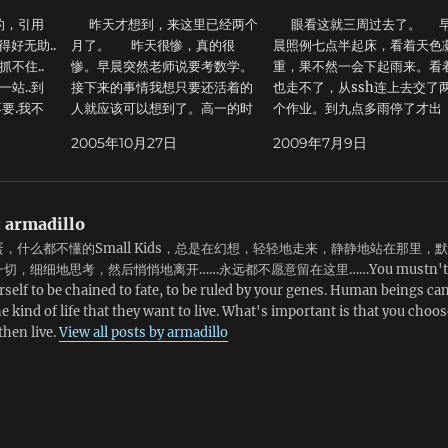
的，引用
昨天才想到，来这里已经两个
眼看这就三周过去了。 
得好无助..
月了。 昨天很惨，真的很
晨照例七点半起床，看着天色
不住..
惨。早晨突然老师说要考数学。
重，果不然一会下起雨来。看
站..到
接下来的事情我想只要还活着的
也走不了，从ssh连上去交了
要.我不
人就应该可以想到了。高一的时
个作业。到九点多雨停了才出
.情绪的酝
候。整整一年，拼命地看数学，
门。到实验室收到系里某教授
2005年10月27日
2009年7月9日
剧情,我一
做题。我非常非常笨，笨到自己
发的一封邮件，内容如下：Dea
涉水而来复
都快把自己恨死了。不得不花成
Chembullers,Shortly befor
只在熙攘中
倍的时间去看那些永远也看不懂
12:35 pm this afternoon, th
我踩着飞溅
的书。即使是这样，那一年我的
time and day will be:12:34:
:
armadillo
.殊不知定
数学也从来没有及格过…… 昨
on 7/8/9Use this
，什么都不懂的Small Kids，总是在幻想，轻轻地走来，静静地站在那里，默
又是寂寥的
天其实还算不错，至少能及格
opportunity wisely. 哈哈
切，细细地思考，然后悄悄地离开……永远都不愿意留在这里……You mustn't
喜一场空.
了。但这绝对不是我想要的。
哈。这个教授真有意思。 中
rself to be chained to fate, to be ruled by your genes. Human beings ca
一切..
到了高二，索性不去管它，成绩
和别人联系了一下，走了很远
e kind of life that they want to live. What's important is that you choos
仅满足与一
居然有了一定的回升，让人不可
23th St.去买一个二手电饭锅
 then live.
View all posts by armadillo
望冬季可以
思议。我真的不应该学数学。陈
然后不远万里抱着电饭锅走回
这个城市
省身说天堂里也有数学之美，我
去……然后老板告诉我前段时
套感觉可可
说，我只好下地狱了，免得看到
坏掉的的Sm Node01送回来
笑脸...一
他老人家。 苦苦挣扎奋斗了
了，让我和Nandun一起去和
和你的名
五年，依然没有结果，还不得不
Jun Wang师兄把机器装好。
些日子.
继续忍受，无边无涯。 天气
Jun Wang师兄是Zeng教授