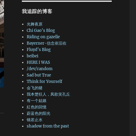
我追踪的博客
光舞夜原
Chi Gao’s Blog
Riding on gazelle
Bayerner-信念依旧在
Fluyd’s Blog
beibei
HERE I WAS
/dev/random
Sad but True
Think for Yourself
会飞的猪
我本楚狂人，凤歌笑孔丘
有一个姑娘
紅色的回憶
蔚蓝色的阳光
镜若止水
shadow from the past