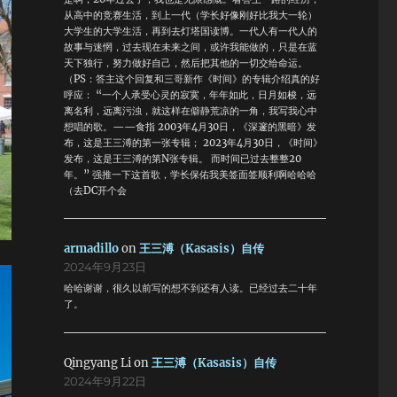
从高中的竞赛生活，到上一代（学长好像刚好比我大一轮）
大学生的大学生活，再到去灯塔国读博。一代人有一代人的
故事与迷惘，过去现在未来之间，或许我能做的，只是在蓝
天下独行，努力做好自己，然后把其他的一切交给命运。
（PS：答主这个回复和三哥新作《时间》的专辑介绍真的好
呼应： “一个人承受心灵的寂寞，年年如此，日月如梭，远
离名利，远离污浊，就这样在僻静荒凉的一角，我写我心中
想唱的歌。——食指 2003年4月30日，《深邃的黑暗》发
布，这是王三溥的第一张专辑； 2023年4月30日，《时间》
发布，这是王三溥的第N张专辑。 而时间已过去整整20
年。” 强推一下这首歌，学长保佑我美签面签顺利啊哈哈哈
（去DC开个会
armadillo
on
王三溥（Kasasis）自传
2024年9月23日
哈哈谢谢，很久以前写的想不到还有人读。已经过去二十年
了。
Qingyang Li
on
王三溥（Kasasis）自传
2024年9月22日