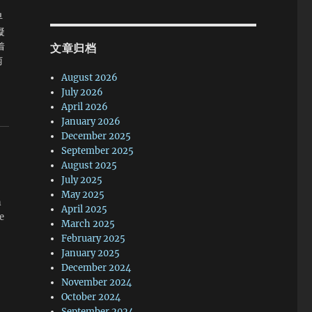
早
凝
着
文章归档
两
August 2026
转
July 2026
r
April 2026
e
January 2026
e
December 2025
56
September 2025
August 2025
哈
July 2025
午
May 2025
n
到
April 2025
e
，
March 2025
February 2025
间
January 2025
December 2024
November 2024
October 2024
的学
September 2024