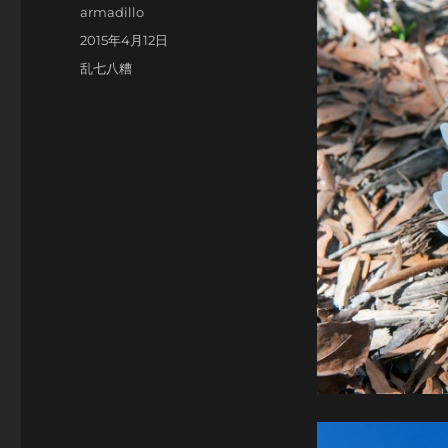
Author
armadillo
Posted
2015年4月12日
on
Categories
乱七八糟