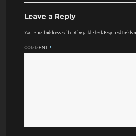
还有你给我所有的风光
尽,城市里只剩下黑白
Leave a Reply
静的晾衣杆.要么一起烧
若是抓不住,就远走...不
留下长长的影子和吞没
Your email address will not be published.
Required fields
线.太阳在流血..染红了
那时候的我的脸.哭吧..
COMMENT
*
安静的..眼泪也是安静
安静的..当什么都停住
心在跟着眼泪在往下掉
好是小心眼在作弊.根深
时候是件美好的事情.
都是痛苦的.因为你得不
为你会失去它..所以..
痛苦的.当一个个画面
的时候...你知道你又回