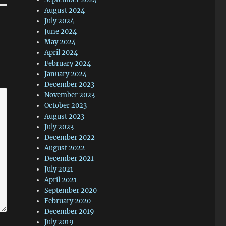
地
August 2024
，
July 2024
June 2024
却
May 2024
爱
April 2024
以
February 2024
个
January 2024
非
December 2023
家
November 2023
车
October 2023
我
August 2023
拿
July 2023
机
December 2022
是
August 2022
机
December 2021
July 2021
April 2021
每
September 2020
B
February 2020
配
December 2019
是
July 2019