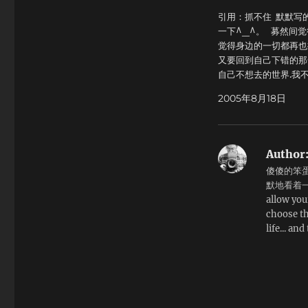
引用：抓不住 默默写
一下^_^。 募然间觉
觉得身边的一切都再也抓
又要回到自己下错的那一
自己不想去的世界.我不
要!恨不了,却也不能爱
2005年8月18日
酿永远打造不出来任何
个人站在水中央.人们
水而去,来来往往我却
央...忽然大家都定格,
Author
在空中的水滴跑来跑去
傻傻的笨蛋
格的其实只有我而已,
默地看着一
一相情愿...又是一场欢
allow you
又再抓不住一切的一切的
choose th
暂时不想再寻找,我仅
life... and
杯浓浓的热可可...希
围着彩色的围巾再回到
来.隔着厚厚的毛线手
的温暖.哈一口气..画一个
个酒窝.写上我的名字,
字.感谢你陪我走过的这