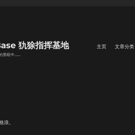
s Base 犰狳指挥基地
主页
文章分类
的黑暗中……
格浪。