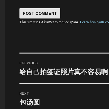
This site uses Akismet to reduce spam.
Learn how your co
Post
PREVIOUS
navigation
给自己拍签证照片真不容易啊
Previous
post:
NEXT
包汤圆
Next
post: