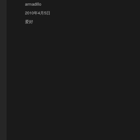
Author
armadillo
Posted
2010年4月5日
on
Categories
爱好