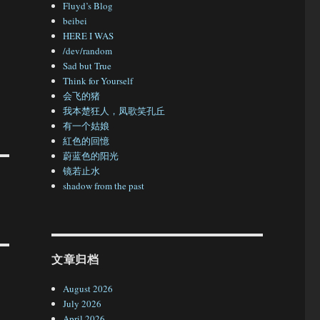
Fluyd’s Blog
beibei
HERE I WAS
/dev/random
Sad but True
Think for Yourself
会飞的猪
我本楚狂人，凤歌笑孔丘
有一个姑娘
紅色的回憶
蔚蓝色的阳光
镜若止水
shadow from the past
文章归档
August 2026
July 2026
April 2026