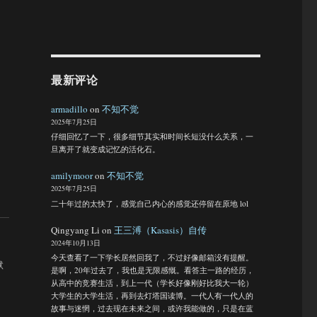
最新评论
armadillo
on
不知不觉
2025年7月25日
仔细回忆了一下，很多细节其实和时间长短没什么关系，一
旦离开了就变成记忆的活化石。
amilymoor
on
不知不觉
2025年7月25日
二十年过的太快了，感觉自己内心的感觉还停留在原地 lol
Qingyang Li
on
王三溥（Kasasis）自传
2024年10月13日
今天查看了一下学长居然回我了，不过好像邮箱没有提醒。
默
是啊，20年过去了，我也是无限感慨。看答主一路的经历，
从高中的竞赛生活，到上一代（学长好像刚好比我大一轮）
大学生的大学生活，再到去灯塔国读博。一代人有一代人的
故事与迷惘，过去现在未来之间，或许我能做的，只是在蓝