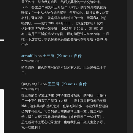
天下独行，努力做好自己，然后把其他的一切交给命运。
（PS：答主这个回复和三哥新作《时间》的专辑介绍真的好
呼应： “一个人承受心灵的寂寞，年年如此，日月如梭，远离
名利，远离污浊，就这样在僻静荒凉的一角，我写我心中想
唱的歌。——食指 2003年4月30日，《深邃的黑暗》发布，
这是王三溥的第一张专辑； 2023年4月30日，《时间》发
布，这是王三溥的第N张专辑。 而时间已过去整整20年。” 强
推一下这首歌，学长保佑我美签面签顺利啊哈哈哈（去DC开
个会
armadillo
on
王三溥（Kasasis）自传
2024年9月23日
哈哈谢谢，很久以前写的想不到还有人读。已经过去二十年
了。
Qingyang Li
on
王三溥（Kasasis）自传
2024年9月22日
搜三哥的名字发现博主（帖子里自称站长）的网站，于是花
了一个下午扫看完了所有（大概），博主真是很有趣的灵魂
hhh，诸多共鸣和感慨之外，也学习到许多，亦让我回想起自
己的本科生活。巧合的是目前也是博士生一枚，博二刚开
学，博主大概和我导师年龄相仿（好奇搜索了一些领英）。
总之感谢博主悉心记录生活，也给我机会一窥人生之多彩，
祝一切顺利！