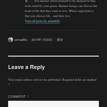
里……You mustn't allow yourself to be chained to fate,
to be ruled by your genes. Human beings can choose the
kind of life that they want to live. What's important is
that you choose life... and then live.
View all posts by armadillo
Author
Posted
Categories
armadillo
2010年1月20日
爱好
on
Leave a Reply
Your email address will not be published.
Required fields are marked
*
COMMENT
*