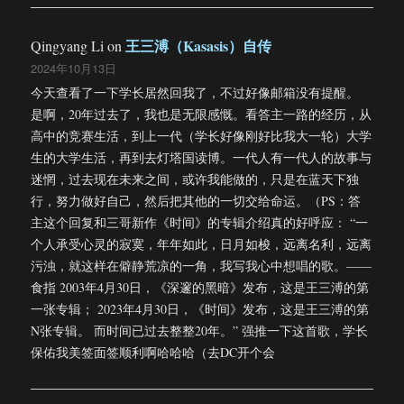
王三溥（Kasasis）自传
Qingyang Li
on
2024年10月13日
今天查看了一下学长居然回我了，不过好像邮箱没有提醒。
是啊，20年过去了，我也是无限感慨。看答主一路的经历，从
高中的竞赛生活，到上一代（学长好像刚好比我大一轮）大学
生的大学生活，再到去灯塔国读博。一代人有一代人的故事与
迷惘，过去现在未来之间，或许我能做的，只是在蓝天下独
行，努力做好自己，然后把其他的一切交给命运。（PS：答
主这个回复和三哥新作《时间》的专辑介绍真的好呼应： “一
个人承受心灵的寂寞，年年如此，日月如梭，远离名利，远离
污浊，就这样在僻静荒凉的一角，我写我心中想唱的歌。——
食指 2003年4月30日，《深邃的黑暗》发布，这是王三溥的第
一张专辑； 2023年4月30日，《时间》发布，这是王三溥的第
N张专辑。 而时间已过去整整20年。” 强推一下这首歌，学长
保佑我美签面签顺利啊哈哈哈（去DC开个会