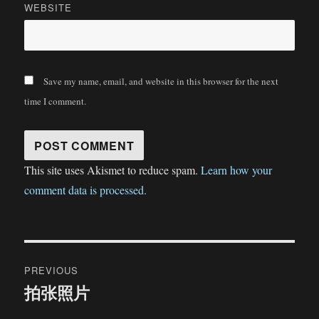
WEBSITE
Save my name, email, and website in this browser for the next
time I comment.
This site uses Akismet to reduce spam.
Learn how your
comment data is processed.
Post
PREVIOUS
navigation
拍张照片
Previous
post: