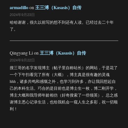
armadillo
王三溥（Kasasis）自传
on
2024年9月23日
哈哈谢谢，很久以前写的想不到还有人读。已经过去二十年
了。
王三溥（Kasasis）自传
Qingyang Li
on
2024年9月22日
搜三哥的名字发现博主（帖子里自称站长）的网站，于是花了
一个下午扫看完了所有（大概），博主真是很有趣的灵魂
hhh，诸多共鸣和感慨之外，也学习到许多，亦让我回想起自
己的本科生活。巧合的是目前也是博士生一枚，博二刚开学，
博主大概和我导师年龄相仿（好奇搜索了一些领英）。总之感
谢博主悉心记录生活，也给我机会一窥人生之多彩，祝一切顺
利！