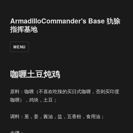
ArmadilloCommander's Base 犰狳
指挥基地
MENU
咖喱土豆炖鸡
原料：咖喱（不喜欢吃辣的买日式咖喱，否则买印度
咖喱），鸡块，土豆；
调料：葱，姜，酱油，盐，五香粉，食用油；
步骤：