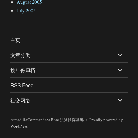
August 2005
July 2005
主页
expand
文章分类
child
menu
expand
按年份归档
child
menu
RSS Feed
expand
社交网络
child
menu
ArmadilloCommander's Base 犰狳指挥基地
Proudly powered by
WordPress