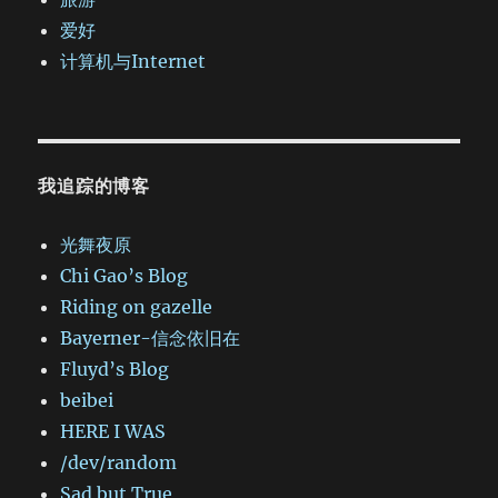
爱好
计算机与Internet
我追踪的博客
光舞夜原
Chi Gao’s Blog
Riding on gazelle
Bayerner-信念依旧在
Fluyd’s Blog
beibei
HERE I WAS
/dev/random
Sad but True