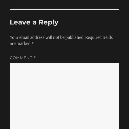
箱，再用乱七八糟的线连起来，还不如直接把它们全扔了。在
亚马逊上挑了很久，最后找到这个： 二十块钱（不包括iPod
nano，谢谢合作）。优点：灵巧（巴掌大的东西），音质很纯
Leave a Reply
正（在我心理和生理能接受的范围之内）；缺点：要用电池
（这个我最不能忍），没有Dock，只能用3.5mm音频接口连
接，这样意味着我不能给iPhone和iPod充电。 好，说完音
Your email address will not be published.
Required fields
箱，就此打住，总之我非常喜欢，等有钱了换个带俩Dock的，
are marked
*
左边插一iPhone，右边插一iPod，请一DJ在旁边Mix。接下
来说说买音箱的事情。 第一，亚马逊发货实在是太太太慢
COMMENT
*
了。上星期和耳机一起下的单，音箱都收到了，耳机刚刚发
货……还有一本书在路上。 第二，发货慢不要紧，UPS来送
东西时，居然连个电话都不打，悄悄在我门上贴了条就走……结
果今天早晨我就只好留在家里等送货的人，唉。 第三，明天
下午Fedex又要来送东西，我又铁定不在……这个太纠结了。