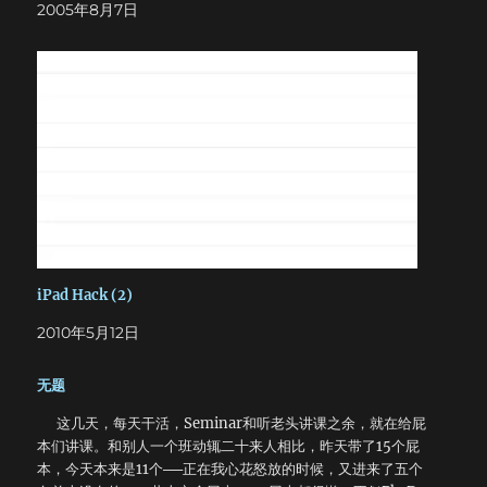
2005年8月7日
试，笔者成功地用WinRAR3.40将其打开，原来这只是一个普
通的压缩文件而已。随便打开几个文件，还真是国内版本所增
加的一些文件，其中就有启动屏幕中的“健康游戏公告”。把这
个文件重命名为schinese001.pk4.bak，运行Doom3.exe，提
示找不到文件，无法进入游戏，看来主程序会检测这个文件的
存在，不能将其直接删除。于是笔者尝试另一个办法，首先在
doom3的base文件夹下单击鼠标右键，选择“新建文本文
档”建立一个txt文件，内容为空，将其名称修改为
schinese001.pk4即可。但是进入游戏以后很多效果依然没有
打开。经过一番研究，发现必须对base文件夹下的
DoomConfig.cfg进行修改。用记事本打开这个文件，将其中
的seta g_bloodEffects "0"改成seta g_bloodEffects
"1"，再将seta g_showPlayerShadow "0"改成seta
iPad Hack (2)
g_showPlayerShadow "1"，打开自阴影渲染效果，玩家就
2010年5月12日
可以在游戏中看到自己的影子了。这样就完成了对Doom3的初
步改造。 但是这样还不够，怪物被消灭后尸体会很快消失，
一点真实感都没有。有人做了一个丁解决这个问题。首先到
无题
http://www.lzyz.net/cgi-
这几天，每天干活，Seminar和听老头讲课之余，就在给屁
bin/BIN/PIF_CGI_RUN_TIME/Ungibbable.pk4下载这个
本们讲课。和别人一个班动辄二十来人相比，昨天带了15个屁
补丁，在doom3根目录下建立一个名为Ungibbable文件夹，
本，今天本来是11个──正在我心花怒放的时候，又进来了五个
将Ungibbable.pk4拷贝进去，在游戏主界面中选择MODS并