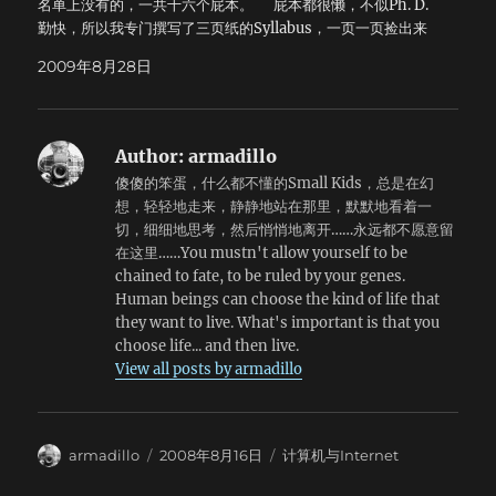
名单上没有的，一共十六个屁本。 屁本都很懒，不似Ph. D.
读取这个MOD，再进入游戏，尸体就不会消失了。 以上就是
勤快，所以我专门撰写了三页纸的Syllabus，一页一页捡出来
笔者在对Doom3进行改造时的一些心得体会，希望能够对大家
订好，生怕他们漏了一个字。 屁本不但懒，而且耐性都很
有所帮助。
2009年8月28日
差，你讲着讲着他们就不耐烦了，哀怨地看着你。刚开始我还
以为是他们没听懂，于是我放慢了速度；但是我发现，他们的
哀怨更加凝重了。这种哀怨的神情，每次即使用眼角瞟一下，
也会让人觉得格外想死。 不过其实这些问题也好解决。帮他
Author:
armadillo
们领下仪器，取个溶液，开个柜子，屁本们马上就感恩戴德笑
傻傻的笨蛋，什么都不懂的Small Kids，总是在幻
逐颜开了。所以两天下来，感觉尚好。最多也只是犯了一些程
想，轻轻地走来，静静地站在那里，默默地看着一
序错误，比如，我扯着嗓门告诉他们在实验室一定要戴目镜否
切，细细地思考，然后悄悄地离开……永远都不愿意留
则我会一脚把他们踢出去的时候，其实我自己就忘记戴了。
在这里……You mustn't allow yourself to be
但愿屁本们下个星期全去把课退了，那样这个学期我就可以吃
chained to fate, to be ruled by your genes.
空饷了。周三和周四下午还可以告诉老板去上课，然后戴个小
Human beings can choose the kind of life that
帽拎个小凳扛个小杆提个小桶去湖边钓鱼。
they want to live. What's important is that you
───────────────────────────── 第二件事情是
choose life... and then live.
这样的。浴室兼厕所的开关同时控制换气扇和灯。每天泡在浴
View all posts by armadillo
缸里的时候，我喜欢放音乐。但是电脑的声音很小，几乎被换
气扇的噪音完全淹没了；手机的外放又是单声道的，很不爽。
于是我想了两个方案：一是洗澡的时候把灯和换气扇全关了；
二是把换气扇的电路从电灯独立出来。左思右想之后，我决定
Author
Posted
Categories
armadillo
2008年8月16日
计算机与Internet
还是去买个小音箱。 看到有人二十五块卖一套罗技5.1的音
on
箱，但是想想，让我在屁大的公寓里找6处地方放置这些音