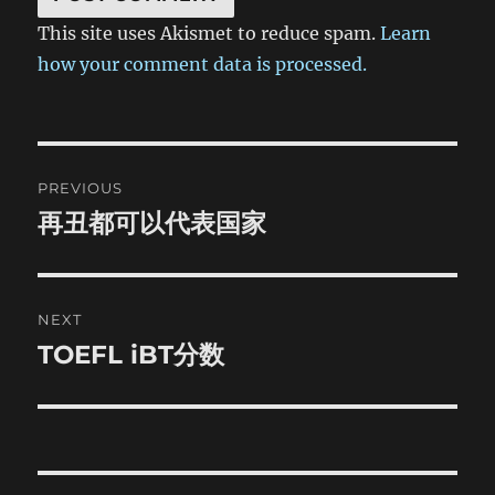
This site uses Akismet to reduce spam.
Learn
how your comment data is processed.
Post
PREVIOUS
navigation
再丑都可以代表国家
Previous
post:
NEXT
TOEFL iBT分数
Next
post: