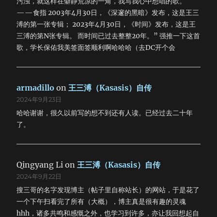
污浊，就这样在僻静荒凉的一角，我写我心中想唱的歌。
——食指 2003年4月30日，《深邃的黑暗》发布，这是王三
溥的第一张专辑； 2023年4月30日，《时间》发布，这是王
三溥的第N张专辑。 而时间已过去整整20年。” 强推一下这首
歌，学长保佑我美签面签顺利啊哈哈哈（去DC开个会
armadillo
on
王三溥（Kasasis）自传
2024年9月23日
哈哈谢谢，很久以前写的想不到还有人读。已经过去二十年
了。
Qingyang Li
on
王三溥（Kasasis）自传
2024年9月22日
搜三哥的名字发现博主（帖子里自称站长）的网站，于是花了
一个下午扫看完了所有（大概），博主真是很有趣的灵魂
hhh，诸多共鸣和感慨之外，也学习到许多，亦让我回想起自