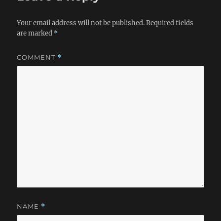
货解释这些简单的问题。谁也帮不了你。 今天写这些，只是
为了泄愤！！！！！ 在山的那边，有一群自由的鸟它们飞翔
Your email address will not be published.
Required fields
在无垠的蓝天上噢！耶！自由的鸟不怕风吹雨打，也不怕路漫
are marked
*
漫
COMMENT
*
NAME
*