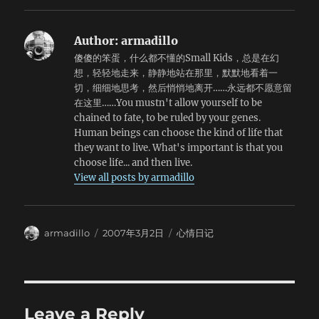
管它，成绩居然有了一定的回升，让人不可思议。我真的不应
轻声地问自己。当然不是，我响亮地回答自己。这样的回答也
该学数学。陈省身说天堂里也有数学之美，我说，我只好下地
许辜负了很多老师，很多同学，很多亲友，但是，这是我自己
狱了，免得看到他老人家。 苦苦挣扎奋斗了五年，依然没有
的决定。我希望用疯狂的忙碌和激动的理想来惩罚自己，也
Author:
armadillo
结果，还不得不继续忍受，无边无涯。 天气渐渐凉了。整整
许，这样可以减轻自己身上的罪孽。 去年在北大的时候，走
傻傻的笨蛋，什么都不懂的Small Kids，总是在幻
一天都失魂落魄，仿佛被判了死刑。 晚上又试着继续看数
在未名湖边，发誓一定不去北大。但是到了拾壹月，突然就改
想，轻轻地走来，静静地站在那里，默默地看着一
学，十道题作出六道，还不错。平时做题似乎并不比别人差，
变了。那个时候听着古曲十面埋伏写个人简历，写得杀气蓬
切，细细地思考，然后悄悄地离开……永远都不愿意留
别人会的基本上我也都可以做出来，但是一到考试……这就是我
勃。但是后来我知道，这一切都是徒劳，有些事情不是你决定
在这里……You mustn't allow yourself to be
最最愚蠢的地方。 高一那一年的努力完全是一种浪费。物理
的，你的努力无法换来任何结果，甚至，事实都不重要。等到
chained to fate, to be ruled by your genes.
多看看书作些题似乎很快就会有进步，但是数学……我都恨死它
伍月北大公布了今年高考的招生专业，没有任何自己喜欢的，
Human beings can choose the kind of life that
了。 一年里我的数学成绩从来就没有及格过，但是这里是不
才知道去年北大老师的承诺只不过是一句废话。别人不会重视
they want to live. What's important is that you
同的。会死人的。 很无助，很恐怖…… 刚才做实验，脑
你的。我平静地接受了这个事实，平静地让我自己都有些吃
choose life... and then live.
子里一片空白。每天晚上看书写字到一点钟。来到这里晚上就
惊。老子说，祸莫大于不知足咎莫大于欲得。我把这句话铭记
View all posts by armadillo
从来没有睡过觉，凌晨睡下，清早起床，有时候彻夜难眠。本
在心，放弃了。 高考结束了，我得分数高出北大分数线很
来很简单很容易的实验，不知道怎么就做得非常差，很慢很
多。有些人觉得我似乎有些吃亏，实际上一点也不。机会让给
慢，从下午两点一直做到五点钟才做完。我的头很痛，去看医
别人吧，谁爱去就去呗。所以，上了大学一定要努力学习。目
生医生却一定要给我开感冒药。混蛋…… 星期天考化学，每
标：MIT。
Author
Posted
Categories
armadillo
2007年3月2日
心情日记
天都有人排队来问我问题，但是我却在手中不住地翻着一本微
on
积分……很搞笑。开学时大家都说微积分很难很难，但是有几个
人渐渐就能觉得很容易了，真是不可思议。假期里就借了一本
书在看，看了半天，结果看不懂。那些内容老师一个星期就讲
完了。题目不会做，拿去问别人，老师讲三分钟，同学讲一分
Leave a Reply
钟，讲得你自己都觉得不好意思再耽误别人的时间去给一个蠢