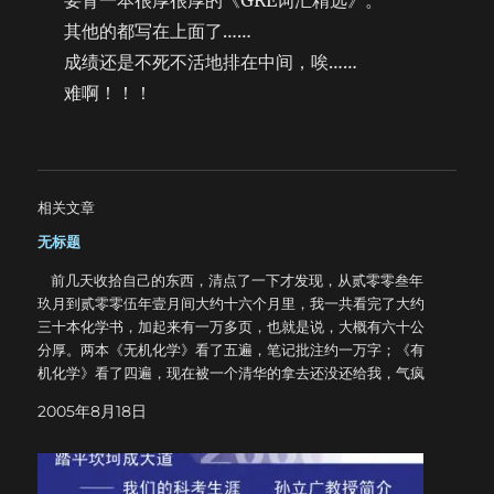
要背一本很厚很厚的《GRE词汇精选》。
其他的都写在上面了……
成绩还是不死不活地排在中间，唉……
难啊！！！
相关文章
无标题
前几天收拾自己的东西，清点了一下才发现，从贰零零叁年
玖月到贰零零伍年壹月间大约十六个月里，我一共看完了大约
三十本化学书，加起来有一万多页，也就是说，大概有六十公
分厚。两本《无机化学》看了五遍，笔记批注约一万字；《有
机化学》看了四遍，现在被一个清华的拿去还没还给我，气疯
了；此外大约还有两百份以上的卷纸。本来想把这些书放在一
2005年8月18日
起拍张照片，但是不行，太多了拍不下。家里人让我把这些书
中的一部分卖掉，包括很多从未动过一笔的数学书。但是我没
有。这曾经是我的梦想，舍不得。 我是一个很笨的人，所以
只能用最笨的办法去实现自己的梦想。我得幻想是别人的梦