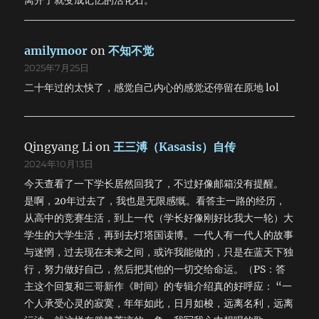
离开了就变成记忆的活化石。
amilymoor
on
不知不觉
2025年7月25日
二十年过的太快了，感觉自己内心的感觉还停留在原地 lol
Qingyang Li
on
王三溥（Kasasis）自传
2024年10月13日
今天查看了一下学长居然回我了，不过好像邮箱没有提醒。
是啊，20年过去了，我也是无限感慨。看答主一路的经历，
从高中的竞赛生活，到上一代（学长好像刚好比我大一轮）大
学生的大学生活，再到去灯塔国读博。一代人有一代人的故事
与迷惘，过去现在未来之间，或许我能做的，只是在蓝天下独
行，努力做好自己，然后把其他的一切交给命运。（PS：答
主这个回复和三哥新作《时间》的专辑介绍真的好呼应： “一
个人承受心灵的寂寞，年年如此，日月如梭，远离名利，远离