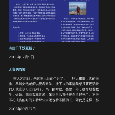
想，我的梦想是别人的理想，而我的理想已经被别人实现了很
多次。那段时间还要在学校上课，只能用业余时间去读这些
书，反反覆覆读了很多遍，因为我比较笨，所以看过之后必须
一次次地复习才不会忘记。一年多中除此之外什么事情都没有
做，甚至没有一个双休日离开书桌。看完一本就去买一本新的
接着看，一直坚持到最后。 尽管投入了大量的财力和精力，
但是未必会得到更好的结果。当然收获是巨大的，它影响了我
的一生，如果就事论事，那么还算不上成功。也许我花上一点
时间去研究一下课本，在分数上会有更大的收获，但是，这真
有些日子没更新了
的有意义吗？要知道，我高考前一共只复习了三天。很多同学
2006年12月9日
朋友平时真的很优秀，但是在高考中……命运的作用远比知识重
要。我可以放弃保送去参加高考，但是我不敢用未来去做赌
注。事实证明，这是我在这十八年中所做的最正确的一件事
无言的恐怖
情。感谢上帝。 很多事情是不能强求的。 也许看到我太矛
昨天才想到，来这里已经两个月了。 昨天很惨，真的很
盾了，所以，老天给了我一个坚决的回答。 有人说，伟大的
惨。早晨突然老师说要考数学。接下来的事情我想只要还活着
理想造就伟大的人，那么伟大的幻想足以毁灭所有活着的人。
的人就应该可以想到了。高一的时候。整整一年，拼命地看数
失败早已在开始之前注定，所做的一切努力都是为了逃脱更加
学，做题。我非常非常笨，笨到自己都快把自己恨死了。不得
惨痛的失败。就像比赛开始前的那个晚上，老师说，我们为一
不花成倍的时间去看那些永远也看不懂的书。即使是这样，那
种精神而战。深深地记在心里，真的就释然了。 我们为一种
一年我的数学也从来没有及格过…… 昨天其实还算不错，至
精神而战。 完全有理由选择去上海，我的祖父母五十五年前
2005年10月27日
少能及格了。但这绝对不是我想要的。 到了高二，索性不去
就住在那里。但是那是我的梦想吗？那真的是我的目标吗？我