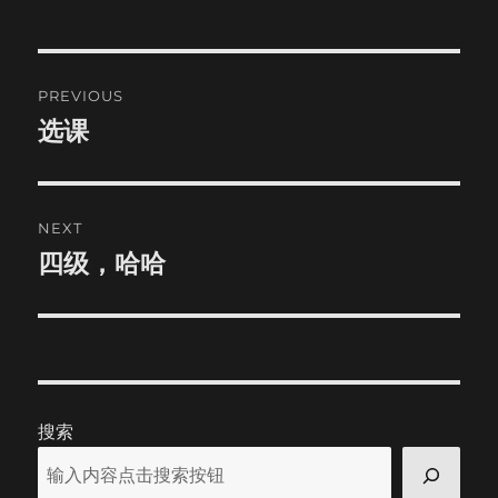
Post
PREVIOUS
navigation
选课
Previous
post:
NEXT
四级，哈哈
Next
post:
搜索