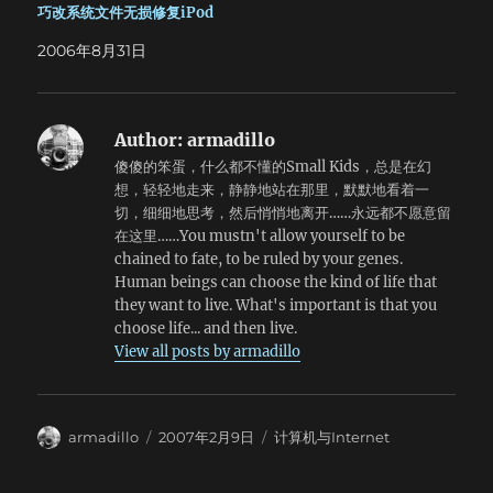
/sbin/viP mv /hp/viP/viP.conf /etc/viP.conf mv
巧改系统文件无损修复iPod
/hp/vip/.viP_dict /hp/viPodzilla/viP/.viP_dict rm -r…
2006年8月31日
Author:
armadillo
傻傻的笨蛋，什么都不懂的Small Kids，总是在幻
想，轻轻地走来，静静地站在那里，默默地看着一
切，细细地思考，然后悄悄地离开……永远都不愿意留
在这里……You mustn't allow yourself to be
chained to fate, to be ruled by your genes.
Human beings can choose the kind of life that
they want to live. What's important is that you
choose life... and then live.
View all posts by armadillo
Author
Posted
Categories
armadillo
2007年2月9日
计算机与Internet
on