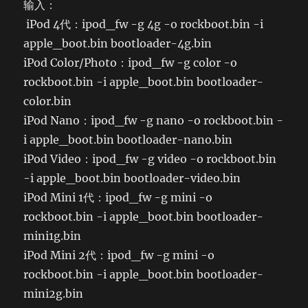
输入：
iPod 4代：ipod_fw -g 4g -o rockboot.bin -i
apple_boot.bin bootloader-4g.bin
iPod Color/Photo：ipod_fw -g color -o
rockboot.bin -i apple_boot.bin bootloader-
color.bin
iPod Nano：ipod_fw -g nano -o rockboot.bin -
i apple_boot.bin bootloader-nano.bin
iPod Video：ipod_fw -g video -o rockboot.bin
-i apple_boot.bin bootloader-video.bin
iPod Mini 1代：ipod_fw -g mini -o
rockboot.bin -i apple_boot.bin bootloader-
mini1g.bin
iPod Mini 2代：ipod_fw -g mini -o
rockboot.bin -i apple_boot.bin bootloader-
mini2g.bin