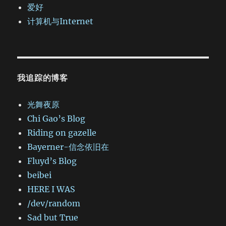
爱好
计算机与Internet
我追踪的博客
光舞夜原
Chi Gao’s Blog
Riding on gazelle
Bayerner-信念依旧在
Fluyd’s Blog
beibei
HERE I WAS
/dev/random
Sad but True