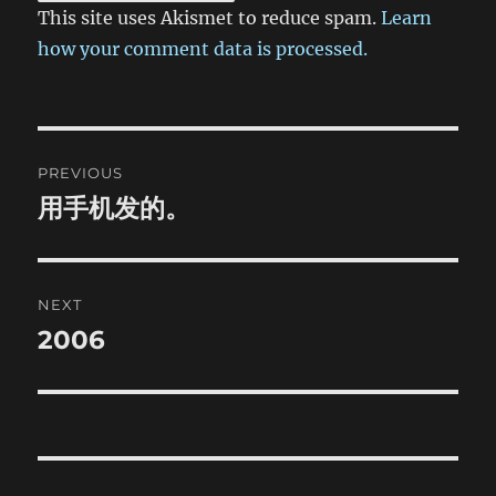
This site uses Akismet to reduce spam.
Learn
how your comment data is processed.
Post
PREVIOUS
navigation
用手机发的。
Previous
post:
NEXT
2006
Next
post: