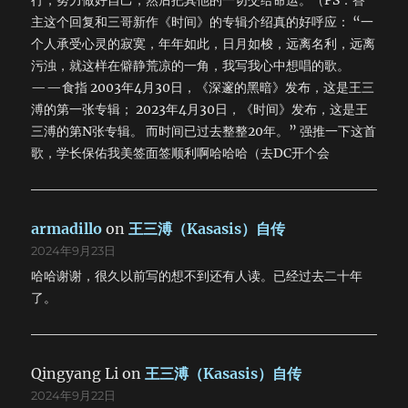
行，努力做好自己，然后把其他的一切交给命运。（PS：答
主这个回复和三哥新作《时间》的专辑介绍真的好呼应： “一
个人承受心灵的寂寞，年年如此，日月如梭，远离名利，远离
污浊，就这样在僻静荒凉的一角，我写我心中想唱的歌。
——食指 2003年4月30日，《深邃的黑暗》发布，这是王三
溥的第一张专辑； 2023年4月30日，《时间》发布，这是王
三溥的第N张专辑。 而时间已过去整整20年。” 强推一下这首
歌，学长保佑我美签面签顺利啊哈哈哈（去DC开个会
armadillo
on
王三溥（Kasasis）自传
2024年9月23日
哈哈谢谢，很久以前写的想不到还有人读。已经过去二十年
了。
Qingyang Li
on
王三溥（Kasasis）自传
2024年9月22日