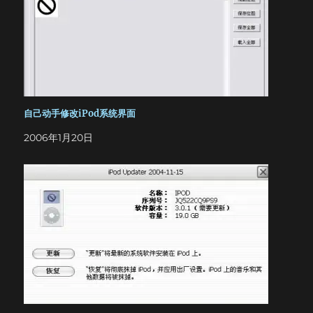
新，请选择最新日期，下载扩展名为.gz的文件，需要用
WinRAR解压缩）： http://ipodlinux.org/builds/ 3.硬盘分
区工具aefdisk32（55KB）
http://www.download.com/Aefdisk32/3000-2248_4-
10424220.html?tag=pdp_prod 4.视频转换工具
VirtualDub（922KB）：
http://prdownloads.sourceforge.net/virtualdub/Virtual
Dub-1.6.11.zip?download 第一部分 iPod Linux安装教程
自己动手修改iPod系统界面
安装之前首先备份nano中的数据，然后按下Ctrl+Alt+Del，
2006年1月20日
在“任务管理器”中结束“iPodService.exe”这个进程，并且在
升级过程中不要打开iTunes软件。接下来把下在得到的所有压
缩文件解压缩到一个目录中，如：c:iPod。然后把“200x-xx-
xx-podzilla.bin”和“20xx-xx-xx-kernel.bin”分别重命名
为“podzilla”和“linux.bin”（200x-xx-xx是发布日期，不
包括引号）。将linux.bin拷贝到解压缩后的iPod Linux安装包
中的iPod Linux Installer Modded文件夹中，覆盖原来老版
本的同名文件。 下一步是最重要的，我们要对支持iPod四代的
系统进行修改，使它能够在nano上运行。找到start这个文
件，用记事本打开它，内容如下： mv /hp/podzilla
/sbin/podzilla mv /hp/connect4/ / mv /hp/nxsnake/ /
mv /hp/metallo.dwi /metallo.dwi mv /hp/viP/viP