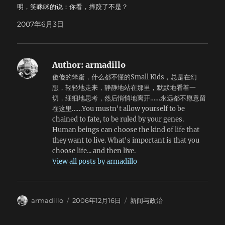
拦住了，非常的热情。当我拿出身份证的时候，一堆人傻
明，笑眯眯的说：你看，摔跤了不是？
了。“你不是来修电脑的吗？”晕，我怎么成了修电脑的
了。“我看你背着包，还以为你修电脑的。”晕…… 出来以后
2007年6月3日
又走了一大截路，遇到一个老人。我问他YTO在哪里。老人很
气愤地指着旁边的门说：“就在这！他们就是不挂牌子！”
我彻底晕死…… 刚才上网在淘宝上给那边支付了钱，呵呵，
明天之前要是不给他公安局就要来捉我了。
Author:
armadillo
傻傻的笨蛋，什么都不懂的Small Kids，总是在幻
想，轻轻地走来，静静地站在那里，默默地看着一
切，细细地思考，然后悄悄地离开……永远都不愿意留
在这里……You mustn't allow yourself to be
chained to fate, to be ruled by your genes.
Human beings can choose the kind of life that
they want to live. What's important is that you
choose life... and then live.
View all posts by armadillo
Author
Posted
Categories
armadillo
2006年12月16日
新闻与政治
on