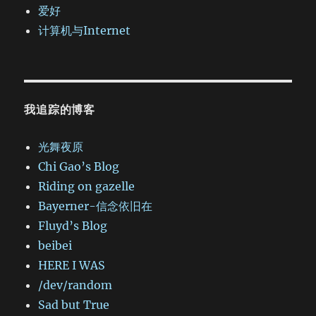
爱好
计算机与Internet
我追踪的博客
光舞夜原
Chi Gao’s Blog
Riding on gazelle
Bayerner-信念依旧在
Fluyd’s Blog
beibei
HERE I WAS
/dev/random
Sad but True