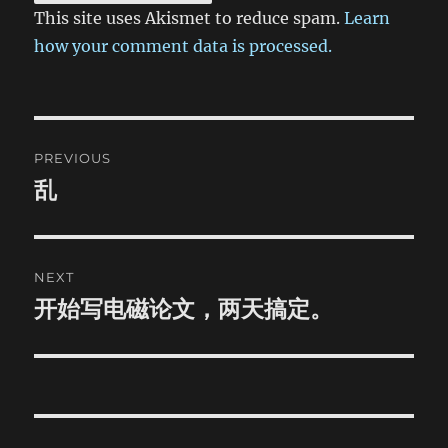
This site uses Akismet to reduce spam.
Learn
how your comment data is processed.
Post
PREVIOUS
navigation
乱
Previous
post:
NEXT
开始写电磁论文，两天搞定。
Next
post: