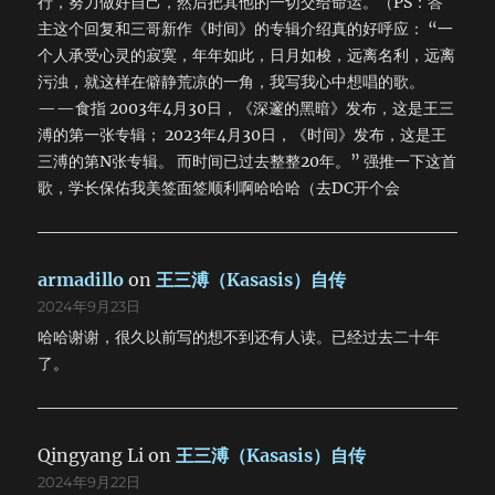
行，努力做好自己，然后把其他的一切交给命运。（PS：答
主这个回复和三哥新作《时间》的专辑介绍真的好呼应： “一
个人承受心灵的寂寞，年年如此，日月如梭，远离名利，远离
污浊，就这样在僻静荒凉的一角，我写我心中想唱的歌。
——食指 2003年4月30日，《深邃的黑暗》发布，这是王三
溥的第一张专辑； 2023年4月30日，《时间》发布，这是王
三溥的第N张专辑。 而时间已过去整整20年。” 强推一下这首
歌，学长保佑我美签面签顺利啊哈哈哈（去DC开个会
armadillo
on
王三溥（Kasasis）自传
2024年9月23日
哈哈谢谢，很久以前写的想不到还有人读。已经过去二十年
了。
Qingyang Li
on
王三溥（Kasasis）自传
2024年9月22日