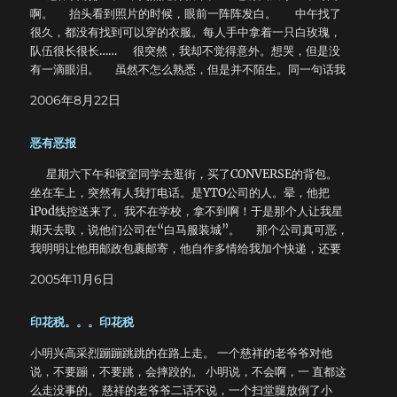
啊。 抬头看到照片的时候，眼前一阵阵发白。 中午找了
很久，都没有找到可以穿的衣服。每人手中拿着一只白玫瑰，
队伍很长很长…… 很突然，我却不觉得意外。想哭，但是没
有一滴眼泪。 虽然不怎么熟悉，但是并不陌生。同一句话我
对着自己说了十遍，却怎么都不相信。 放下玫瑰和纸鹤的一
2006年8月22日
霎那，我想起了很多很多。 记得狻曾经把一本三流小说中的
一句话很不工整地抄在一本书的扉页上送给我。 然而现在我
恶有恶报
已经想不起来了。 就在想哭的时候，还是忍住了。 胸口
有点痛了。
星期六下午和寝室同学去逛街，买了CONVERSE的背包。
坐在车上，突然有人我打电话。是YTO公司的人。晕，他把
iPod线控送来了。我不在学校，拿不到啊！于是那个人让我星
期天去取，说他们公司在“白马服装城”。 那个公司真可恶，
我明明让他用邮政包裹邮寄，他自作多情给我加个快递，还要
劳我去取……真是…… 晚上拿地图找“白马服装城”，愣是没
2005年11月6日
有找到。只好又打电话回去问，说在火车站。晕，你说火车站
不就得了吗，非要说白马服装城。于是星期天我就去了，到了
印花税。。。印花税
白马服装城。然后又打电话，对方说：“你看到邮政宾馆了吗？
沿着旁边的小路向里走，找不到再打电话。”我继续向里。走到
小明兴高采烈蹦蹦跳跳的在路上走。 一个慈祥的老爷爷对他
合肥邮政中心区以后，我又打电话，对方说：“看到食为天饭店
说，不要蹦，不要跳，会摔跤的。 小明说，不会啊，一 直都这
了吗？我们就在旁边。有人来接。”我就继续走，果然有人把我
么走没事的。 慈祥的老爷爷二话不说，一个扫堂腿放倒了小