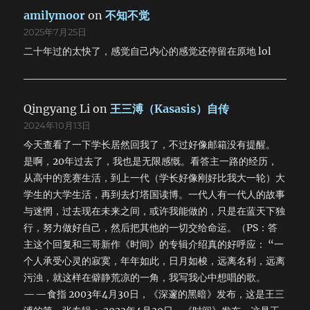
amilymoor
on
不知不觉
2025年7月25日
二十年过的太快了，感觉自己内心的感觉还停留在原地 lol
Qingyang Li
on
王三溥（Kasasis）自传
2024年10月13日
今天查看了一下学长居然回我了，不过好像邮箱没有提醒。
是啊，20年过去了，我也是无限感慨。看答主一路的经历，
从高中的竞赛生活，到上一代（学长好像刚好比我大一轮）大
学生的大学生活，再到去灯塔国读博。一代人有一代人的故事
与迷惘，过去现在未来之间，或许我能做的，只是在蓝天下独
行，努力做好自己，然后把其他的一切交给命运。（PS：答
主这个回复和三哥新作《时间》的专辑介绍真的好呼应： “一
个人承受心灵的寂寞，年年如此，日月如梭，远离名利，远离
污浊，就这样在僻静荒凉的一角，我写我心中想唱的歌。
——食指 2003年4月30日，《深邃的黑暗》发布，这是王三