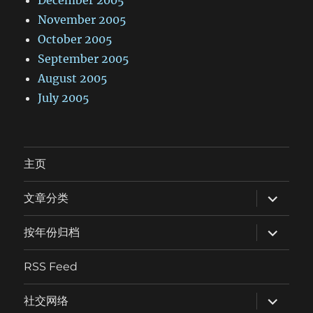
November 2005
October 2005
September 2005
August 2005
July 2005
主页
expand
文章分类
child
menu
expand
按年份归档
child
menu
RSS Feed
expand
社交网络
child