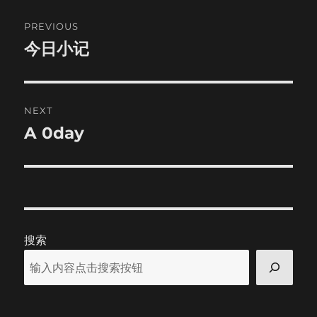
Post
PREVIOUS
navigation
今日小记
Previous
post:
NEXT
A 0day
Next
post:
搜索