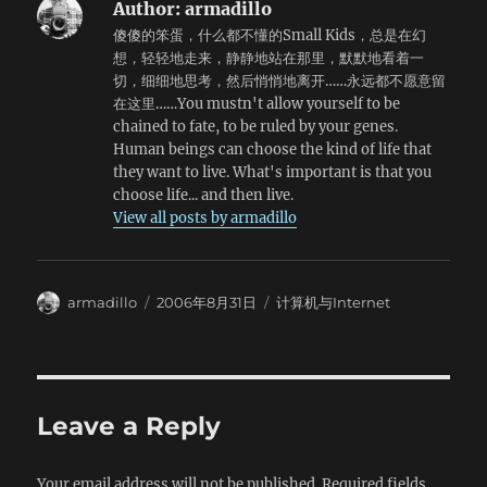
Author:
armadillo
傻傻的笨蛋，什么都不懂的Small Kids，总是在幻
想，轻轻地走来，静静地站在那里，默默地看着一
切，细细地思考，然后悄悄地离开……永远都不愿意留
在这里……You mustn't allow yourself to be
chained to fate, to be ruled by your genes.
Human beings can choose the kind of life that
they want to live. What's important is that you
choose life... and then live.
View all posts by armadillo
Author
Posted
Categories
armadillo
2006年8月31日
计算机与Internet
on
Leave a Reply
Your email address will not be published.
Required fields