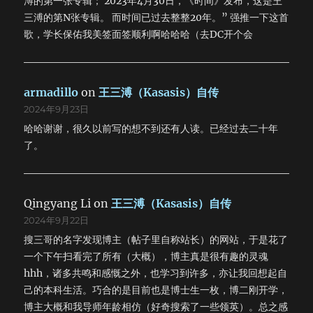
溥的第一张专辑； 2023年4月30日，《时间》发布，这是王
三溥的第N张专辑。 而时间已过去整整20年。” 强推一下这首
歌，学长保佑我美签面签顺利啊哈哈哈（去DC开个会
armadillo
on
王三溥（Kasasis）自传
2024年9月23日
哈哈谢谢，很久以前写的想不到还有人读。已经过去二十年
了。
Qingyang Li
on
王三溥（Kasasis）自传
2024年9月22日
搜三哥的名字发现博主（帖子里自称站长）的网站，于是花了
一个下午扫看完了所有（大概），博主真是很有趣的灵魂
hhh，诸多共鸣和感慨之外，也学习到许多，亦让我回想起自
己的本科生活。巧合的是目前也是博士生一枚，博二刚开学，
博主大概和我导师年龄相仿（好奇搜索了一些领英）。总之感