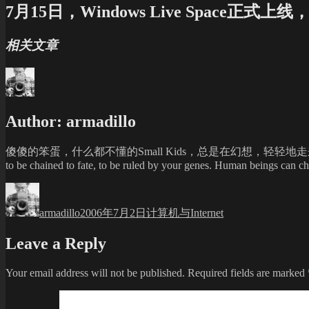
7月15日，Windows Live Space正式上
相关文章
Author:
armadillo
傻傻的笨蛋，什么都不懂的Small Kids，总是在幻想，轻轻地走来
to be chained to fate, to be ruled by your genes. Human beings can choo
Author
Posted
Categories
on
armadillo
2006年7月2日
计算机与Internet
Leave a Reply
Your email address will not be published.
Required fields are marked