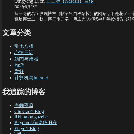
Qingyang Li
on
王三溥（Kasasis）自传
2024年9月22日
搜三哥的名字发现博主（帖子里自称站长）的网站，于是花了一个
也是博士生一枚，博二刚开学，博主大概和我导师年龄相仿（好
文章分类
乱七八糟
心情日记
新闻与政治
旅游
爱好
计算机与Internet
我追踪的博客
光舞夜原
Chi Gao’s Blog
Riding on gazelle
Bayerner-信念依旧在
Fluyd’s Blog
beibei