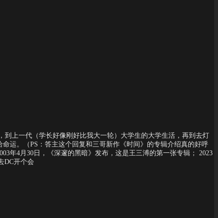
活，到上一代（学长好像刚好比我大一轮）大学生的大学生活，再到去灯
命运。（PS：答主这个回复和三哥新作《时间》的专辑介绍真的好呼
3年4月30日，《深邃的黑暗》发布，这是王三溥的第一张专辑； 2023
去DC开个会