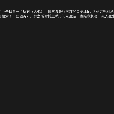
下午扫看完了所有（大概），博主真是很有趣的灵魂hhh，诸多共鸣和
奇搜索了一些领英）。总之感谢博主悉心记录生活，也给我机会一窥人生