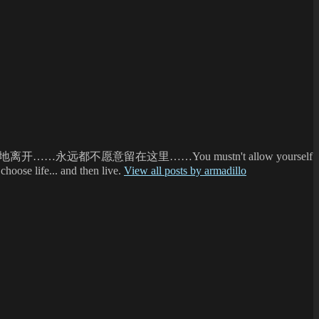
不愿意留在这里……You mustn't allow yourself
choose life... and then live.
View all posts by armadillo