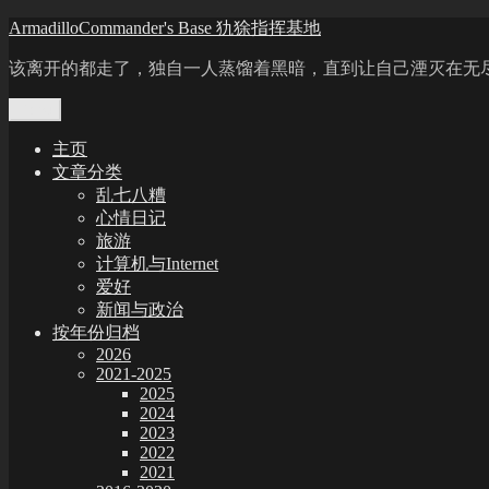
Skip
ArmadilloCommander's Base 犰狳指挥基地
to
content
该离开的都走了，独自一人蒸馏着黑暗，直到让自己湮灭在无
Menu
主页
文章分类
乱七八糟
心情日记
旅游
计算机与Internet
爱好
新闻与政治
按年份归档
2026
2021-2025
2025
2024
2023
2022
2021