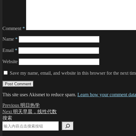
Comment
*
Name
*
Email
*
Website
Save my name, email, and website in this browser for the next ti
This site uses Akismet to reduce spam.
Learn how your comment data 
Post
Previous
Previous
明日热学
post:
Next
Next
明天早晨，线性代数
navigation
post:
搜索