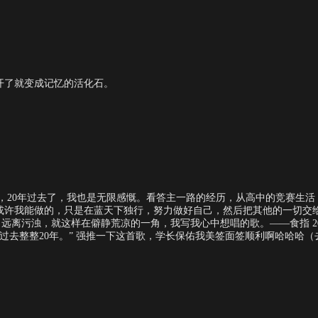
开了就变成记忆的活化石。
，20年过去了，我也是无限感慨。看答主一路的经历，从高中的竞赛生
或许我能做的，只是在蓝天下独行，努力做好自己，然后把其他的一切交给
离污浊，就这样在僻静荒凉的一角，我写我心中想唱的歌。——食指 200
已过去整整20年。” 强推一下这首歌，学长保佑我美签面签顺利啊哈哈哈（