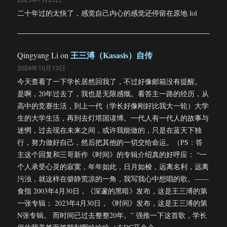
二十年过的太快了，感觉自己内心的感觉还停留在原地 lol
王三溥（Kasasis）自传
Qingyang Li
on
2024年10月13日
今天查看了一下学长居然回我了，不过好像邮箱没有提醒。
是啊，20年过去了，我也是无限感慨。看答主一路的经历，从
高中的竞赛生活，到上一代（学长好像刚好比我大一轮）大学
生的大学生活，再到去灯塔国读博。一代人有一代人的故事与
迷惘，过去现在未来之间，或许我能做的，只是在蓝天下独
行，努力做好自己，然后把其他的一切交给命运。（PS：答
主这个回复和三哥新作《时间》的专辑介绍真的好呼应： “一
个人承受心灵的寂寞，年年如此，日月如梭，远离名利，远离
污浊，就这样在僻静荒凉的一角，我写我心中想唱的歌。——
食指 2003年4月30日，《深邃的黑暗》发布，这是王三溥的第
一张专辑； 2023年4月30日，《时间》发布，这是王三溥的第
N张专辑。 而时间已过去整整20年。” 强推一下这首歌，学长