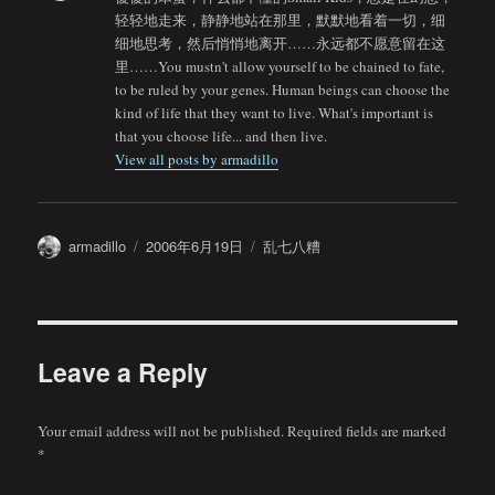
轻轻地走来，静静地站在那里，默默地看着一切，细
细地思考，然后悄悄地离开……永远都不愿意留在这
里……You mustn't allow yourself to be chained to fate,
to be ruled by your genes. Human beings can choose the
kind of life that they want to live. What's important is
that you choose life... and then live.
View all posts by armadillo
Author
Posted
Categories
armadillo
2006年6月19日
乱七八糟
on
Leave a Reply
Your email address will not be published.
Required fields are marked
*