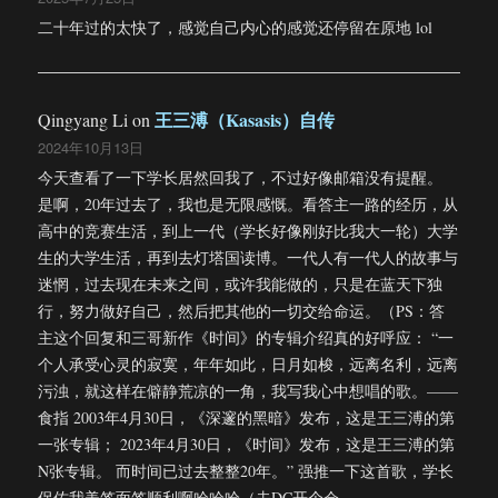
二十年过的太快了，感觉自己内心的感觉还停留在原地 lol
王三溥（Kasasis）自传
Qingyang Li
on
2024年10月13日
今天查看了一下学长居然回我了，不过好像邮箱没有提醒。
是啊，20年过去了，我也是无限感慨。看答主一路的经历，从
高中的竞赛生活，到上一代（学长好像刚好比我大一轮）大学
生的大学生活，再到去灯塔国读博。一代人有一代人的故事与
迷惘，过去现在未来之间，或许我能做的，只是在蓝天下独
行，努力做好自己，然后把其他的一切交给命运。（PS：答
主这个回复和三哥新作《时间》的专辑介绍真的好呼应： “一
个人承受心灵的寂寞，年年如此，日月如梭，远离名利，远离
污浊，就这样在僻静荒凉的一角，我写我心中想唱的歌。——
食指 2003年4月30日，《深邃的黑暗》发布，这是王三溥的第
一张专辑； 2023年4月30日，《时间》发布，这是王三溥的第
N张专辑。 而时间已过去整整20年。” 强推一下这首歌，学长
保佑我美签面签顺利啊哈哈哈（去DC开个会