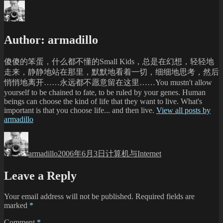
Author:
armadillo
傻傻的笨蛋，什么都不懂的Small Kids，总是在幻想，轻轻地
走来，静静地站在那里，默默地看着一切，细细地思考，然后
悄悄地离开……永远都不愿意留在这里……You mustn't allow
yourself to be chained to fate, to be ruled by your genes. Human
beings can choose the kind of life that they want to live. What's
important is that you choose life... and then live.
View all posts by
armadillo
Author
Posted
Categories
on
armadillo
2006年6月3日
计算机与Internet
Leave a Reply
Your email address will not be published.
Required fields are
marked
*
Comment
*