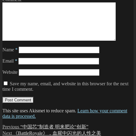
Name
*
Email
*
Website
Save my name, email, and website in this browser for the next
time I comment.
This site uses Akismet to reduce spam.
Learn how your comment
data is processed.
Post
Previous
Previous
“中国芯”制造者 明来肥论“创新”
post:
Next
Next
《BattleRoyale》，血腥中闪光的人性之美
navigation