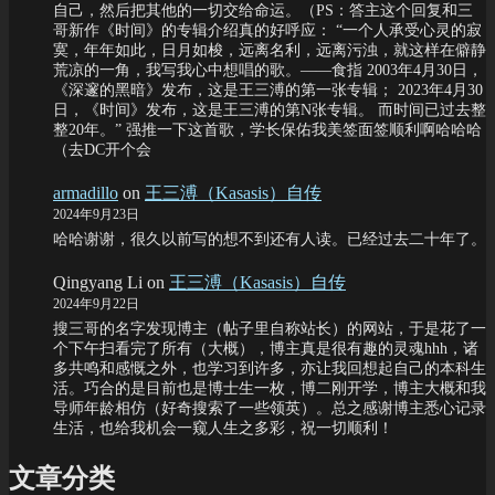
自己，然后把其他的一切交给命运。（PS：答主这个回复和三
哥新作《时间》的专辑介绍真的好呼应： “一个人承受心灵的寂
寞，年年如此，日月如梭，远离名利，远离污浊，就这样在僻静
荒凉的一角，我写我心中想唱的歌。——食指 2003年4月30日，
《深邃的黑暗》发布，这是王三溥的第一张专辑； 2023年4月30
日，《时间》发布，这是王三溥的第N张专辑。 而时间已过去整
整20年。” 强推一下这首歌，学长保佑我美签面签顺利啊哈哈哈
（去DC开个会
armadillo
on
王三溥（Kasasis）自传
2024年9月23日
哈哈谢谢，很久以前写的想不到还有人读。已经过去二十年了。
Qingyang Li
on
王三溥（Kasasis）自传
2024年9月22日
搜三哥的名字发现博主（帖子里自称站长）的网站，于是花了一
个下午扫看完了所有（大概），博主真是很有趣的灵魂hhh，诸
多共鸣和感慨之外，也学习到许多，亦让我回想起自己的本科生
活。巧合的是目前也是博士生一枚，博二刚开学，博主大概和我
导师年龄相仿（好奇搜索了一些领英）。总之感谢博主悉心记录
生活，也给我机会一窥人生之多彩，祝一切顺利！
文章分类