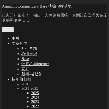
Skip
ArmadilloCommander's Base 犰狳指挥基地
to
content
该离开的都走了，独自一人蒸馏着黑暗，直到让自己湮灭在无
尽的黑暗中……
Menu
主页
文章分类
乱七八糟
心情日记
旅游
计算机与Internet
爱好
新闻与政治
按年份归档
2026
2021-2025
2025
2024
2023
2022