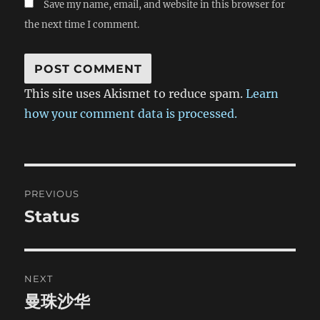
Save my name, email, and website in this browser for
the next time I comment.
This site uses Akismet to reduce spam.
Learn
how your comment data is processed.
Post
PREVIOUS
navigation
Status
Previous
post:
NEXT
曼珠沙华
Next