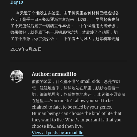
Day 10
等到哨声响起才意识到自己已经迟到了。于是恍然大悟，翻身
时间去研究一下课本，在分数上会有更大的收获，但是，这真
起床穿好衣服就向 训练场狂奔去。 快到训练场，就看到同学
的有意义吗？要知道，我高考前一共只复习了三天。很多同学
今天透了个懒没去实验室。由于厨房里各种材料已经逐渐备
们已经站好了连横队，我迟到是无疑的了，一共迟到迟到了2分
朋友平时真的很优秀，但是在高考中……命运的作用远比知识重
齐，于是乎一日三餐就逐渐丰富起来，比如： 早晨起来先煎
钟。 迟到是可耻的。迟到的行为可能会是多种客观的因素导
要。我可以放弃保送去参加高考，但是我不敢用未来去做赌
了个鸡蛋然后煮了一碗豌豆作早饭； 中午试着用火煮米饭，
致的，但迟到更是一种思想的落伍。是一种消极的人生态度，
注。事实证明，这是我在这十八年中所做的最正确的一件事
效果很好，就是底下有一层锅底很难洗；然后炒了个鸡蛋，切
不思进取的战斗思想，这种思想产生与中国落后的古代封建社
情。感谢上帝。 很多事情是不能强求的。 也许看到我太矛
了半个洋葱，做了蛋炒饭； 下午看天阴风大，赶紧骑车去超
会，是极其颓废和堕落的封建落后生产方式的残余毒瘤，它直
盾了，所以，老天给了我一个坚决的回答。 有人说，伟大的
市把面粉，猪肉等买了回来。回来以后看看还早，决定开始揉
接使中国在十九世纪中叶在西方列强的强攻之下沦为半殖民地
2009年6月28日
理想造就伟大的人，那么伟大的幻想足以毁灭所有活着的人。
面包饺子。翻了翻冰箱，发现只有黄瓜了，于是包了黄瓜猪肉
半封建社会，使人民在水深火热之中苦苦挣扎。 我们是新时
失败早已在开始之前注定，所做的一切努力都是为了逃脱更加
馅的。包了三十多个，吃了十多个，剩下的冻起来下顿吃。
代的军人，是祖国的守护神。我们肩负着国家富强，民族昌盛
惨痛的失败。就像比赛开始前的那个晚上，老师说，我们为一
嗯，大家一定要把做饭学会，不然就会很凄惨。
的历史重任。我们是新的一只有着极强战斗力的革命队伍，我
种精神而战。深深地记在心里，真的就释然了。 我们为一种
们有组织有纪律有技术和高新尖的武器。无往不胜。 在这样
Author:
armadillo
精神而战。 完全有理由选择去上海，我的祖父母五十五年前
的队伍中，我们一定要发扬精神，克服迟到的行为。 另一方
傻傻的笨蛋，什么都不懂的Small Kids，总是在幻
就住在那里。但是那是我的梦想吗？那真的是我的目标吗？我
面，迟到是纪律性淡薄的表现。 首长们常说纪律才有战斗
想，轻轻地走来，静静地站在那里，默默地看着一
轻声地问自己。当然不是，我响亮地回答自己。这样的回答也
力，没有纪律的队伍就如一盆散沙，毫无战斗力。回想当年 革
切，细细地思考，然后悄悄地离开……永远都不愿意留
许辜负了很多老师，很多同学，很多亲友，但是，这是我自己
命战争年代，我党我军何以能在数次有着绝对兵力和武装优势
在这里……You mustn't allow yourself to be
的决定。我希望用疯狂的忙碌和激动的理想来惩罚自己，也
的国民党军队的围剿下屡战屡胜，越战越勇？就是因为我们的
chained to fate, to be ruled by your genes.
许，这样可以减轻自己身上的罪孽。 去年在北大的时候，走
军队有铁的纪律。 也正是有铁的纪律，人民解放军才打败了
Human beings can choose the kind of life that
在未名湖边，发誓一定不去北大。但是到了拾壹月，突然就改
日本帝国主义侵略者、在朝鲜战场上打退了美帝国主义的进
they want to live. What's important is that you
变了。那个时候听着古曲十面埋伏写个人简历，写得杀气蓬
攻，为祖国赢得了胜利的荣誉。 迟到的后果是严重的。试
choose life... and then live.
勃。但是后来我知道，这一切都是徒劳，有些事情不是你决定
想，战场上，一份电报的延误，将会使一支军队灭亡，一场战
View all posts by armadillo
的，你的努力无法换来任何结果，甚至，事实都不重要。等到