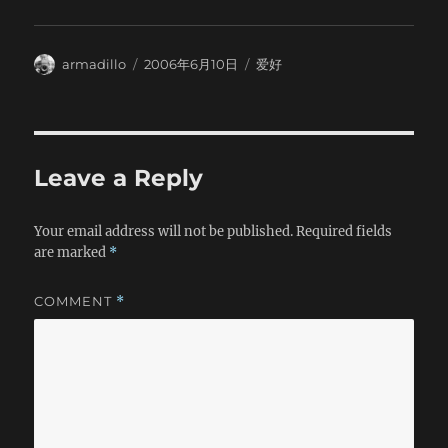
争的失败。 平时生活中则可能失去一次约会，一次活动等。
伍月北大公布了今年高考的招生专业，没有任何自己喜欢的，
我在那天的迟到造成了许多不良后果。1、我迟到了2分钟，使
才知道去年北大老师的承诺只不过是一句废话。别人不会重视
全连一百多人等待我，浪费了大家宝贵的时间。2、贻误了训练
你的。我平静地接受了这个事实，平静地让我自己都有些吃
Author
Posted
Categories
时间，早晨是训练的最佳时间，早上人们头脑清醒，体力充
armadillo
2006年6月10日
爱好
惊。老子说，祸莫大于不知足咎莫大于欲得。我把这句话铭记
on
沛，因而学习新的动作要领最迅速。一日之计在于晨，要时刻
在心，放弃了。 高考结束了，我得分数高出北大分数线很
牢记。3、迟到会产生一种扩散作用，久而久之这种不良风气会
多。有些人觉得我似乎有些吃亏，实际上一点也不。机会让给
蔓延到整个部队，这时，整个活动就办不起来了。4、迟到这种
别人吧，谁爱去就去呗。所以，上了大学一定要努力学习。目
个人作风对自己来说也是非常有害的，这会改变别人对自己的
标：MIT。
看法，留下不好的印象，以后想改变也不行了。 因此，必须
Leave a Reply
对迟到行为严加改正。 纵观国际风云。美军在去年提出先发
制人的作战思想，这充分体现了时间在战斗中的决定作用。
Your email address will not be published.
Required fields
两军对垒，先开火者胜，迟到者亡。 从广义上讲，迟到就是
are marked
*
慢人一步，而慢人一步就会处于被动挨打的境地，战略空间被
人挤压。 为了在斗争中时刻处于主动地位，时刻牵着敌人的
鼻子走，而不是被动应付，我们就要时刻争先，充当第一，而
COMMENT
*
绝不能作迟到者。 展望未来，军训是短暂的，人生是漫长
的，而共产主义的伟大胜利，全人类的解放更是一个很长时间
的历史过程，在这些过程中，我们为了胜利，就要杜绝迟到。