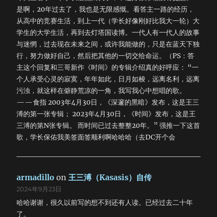
是啊，20年过去了，我也是无限感慨。看答主一路的经历，
从高中的竞赛生活，到上一代（学长好像刚好比我大一轮）大
学生的大学生活，再到去灯塔国读博。一代人有一代人的故事
与迷惘，过去现在未来之间，或许我能做的，只是在蓝天下独
行，努力做好自己，然后把其他的一切交给命运。（PS：答
主这个回复和三哥新作《时间》的专辑介绍真的好呼应： “一
个人承受心灵的寂寞，年年如此，日月如梭，远离名利，远离
污浊，就这样在僻静荒凉的一角，我写我心中想唱的歌。
——食指 2003年4月30日，《深邃的黑暗》发布，这是王三
溥的第一张专辑； 2023年4月30日，《时间》发布，这是王
三溥的第N张专辑。 而时间已过去整整20年。” 强推一下这首
歌，学长保佑我美签面签顺利啊哈哈哈（去DC开个会
armadillo
on
王三溥（Kasasis）自传
2024年9月23日
哈哈谢谢，很久以前写的想不到还有人读。已经过去二十年
了。