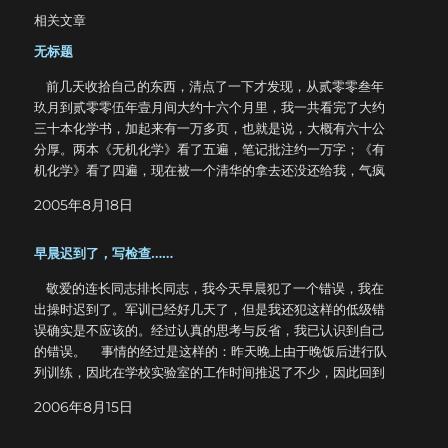
相关文章
无标题
前几天收拾自己的东西，清点了一下才发现，从贰零零叁年
玖月到贰零零伍年壹月间大约十六个月里，我一共看完了大约
三十本化学书，加起来有一万多页，也就是说，大概有六十公
分厚。两本《无机化学》看了五遍，笔记批注约一万字；《有
机化学》看了四遍，现在被一个清华的拿去还没还给我，气疯
了；此外大约还有两百份以上的卷纸。本来想把这些书放在一
2005年8月18日
起拍张照片，但是不行，太多了拍不下。家里人让我把这些书
中的一部分卖掉，包括很多从未动过一笔的数学书。但是我没
早晨迟到了，写检查……
有。这曾经是我的梦想，舍不得。 我是一个很笨的人，所以
只能用最笨的办法去实现自己的梦想。我得幻想是别人的梦
敬爱的连长同志排长同志，我今天早晨犯了一个错误，我在
想，我的梦想是别人的理想，而我的理想已经被别人实现了很
出操时迟到了。军训已经好几天了，但是我还犯这样的低级错
多次。那段时间还要在学校上课，只能用业余时间去读这些
误确实是不应该的。经过认真的思考与反省，我已认识到自己
书，反反覆覆读了很多遍，因为我比较笨，所以看过之后必须
的错误。 事情的经过是这样的：昨天晚上由于晚饭后进行队
一次次地复习才不会忘记。一年多中除此之外什么事情都没有
列训练，因此在学校实验室的工作时间推迟了不少，因此回到
做，甚至没有一个双休日离开书桌。看完一本就去买一本新的
宿舍的时候已经很晚了。今天早上宿舍的同学相继先于我起
接着看，一直坚持到最后。 尽管投入了大量的财力和精力，
2006年8月15日
床，我在迷迷糊糊中似乎有点知觉，感到他们正在从事什么活
但是未必会得到更好的结果。当然收获是巨大的，它影响了我
动，但是因为我实在太困了，于是就错过了起床的最佳时机。
的一生，如果就事论事，那么还算不上成功。也许我花上一点