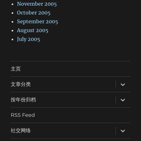
November 2005
October 2005
September 2005
August 2005
July 2005
主页
expand
文章分类
child
menu
expand
按年份归档
child
menu
RSS Feed
expand
社交网络
child
menu