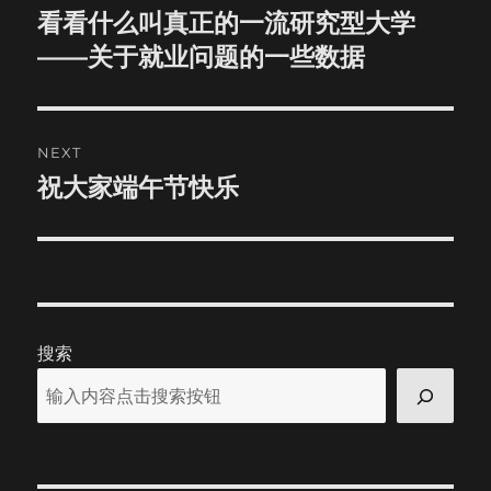
navigation
小包，没吃没喝没睡觉，悠哉悠哉就上到了山顶，还下到了冰
看看什么叫真正的一流研究型大学
Previous
川边上。呵呵，看来还没老呢。 到了旅馆，导游告诉我们，
post:
——关于就业问题的一些数据
先收拾一下，晚上九点钟出去吃饭。看看外边天色还早，心想
可以先睡个好觉了。但事实很快就让我认识到自己的愚蠢，手
机上千真万确地显示着现在的时间：晚上八点四十分，只是天
还很亮。 吃完饭之后去广场上散步，人很多。已经是夜里十
二点了。算一算，嗯，整整四十个小时没有睡觉了。 六月十八
NEXT
日 早上起得很早，尽管昨天晚上睡觉的时候已经快一点了。
祝大家端午节快乐
Next
吃完早饭之后，大家去嘉峪关城楼参观。漫漫雄关，如今却正
post:
在眼前。无语……唯有震撼。金戈铁马皆作土，无人知是征庶
归。这里只不过是离别的另一种形式罢了，身未动，心已远，
无法挽留，无力挽回……就这样吧，就像这悠悠千古，就像这浩
浩黄沙，就让他们随风去吧。 过了中午，大家乘车去敦煌。
敦者，大也；煌者，盛也。在这里不是看死了几千年的历史，
而是看活了几千年的生命。敦煌很远，我们必须坐很长时间的
搜索
车，从中午，到下午，一刻不停。这里正在修路，河西走廊的
风沙不小，所以路程变得很颠簸，甚至有些艰难。一路向西，
对着太阳，看着远方。路上断断续续的睡了一会，实际上我非
常难受，不但在胃里，还在心里。但是看着大家的笑脸，我只
好闭上眼睛，任凭脑袋一次次地收到玻璃的猛烈撞击。居然睡
着了，很不容易。车里很闷，打开窗户让戈壁的风吹在身上，