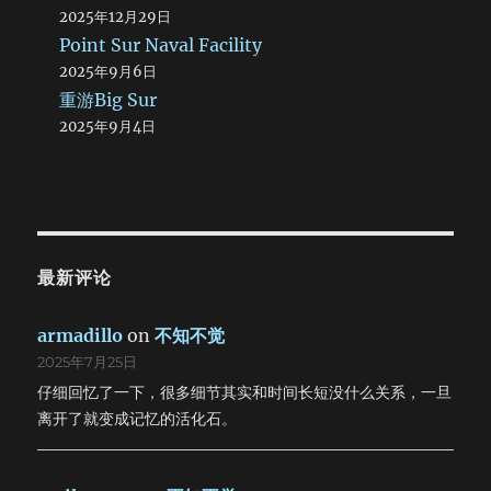
2025年12月29日
倒在地上。我想要喊人，但是一点力气都没有。在地上坐了十
分钟才慢慢站起来。吃了点药赶快躺下了。又是夜里一点。 六
Point Sur Naval Facility
月十九日 今天似乎注定是一个悲剧。 一夜都没有合眼。头
2025年9月6日
剧痛，快要裂开了。五点钟起床之后立刻用冷水冲了一下快要
重游Big Sur
爆炸的脑袋，为了不打扰别人，只好出去跑步。脸很热，好像
2025年9月4日
在发烧，脚底下软软的，一点力气都没有。就着样糊里糊涂晕
晕乎乎跌跌撞撞跑了很长一段路，看看表，六点了，开始往回
跑，等到跑回去，再一看表，晕，七点半了。怀疑是不是有人
删除了我一个小时的记忆。 吃玩早饭，一个人悄悄跑回房间
又吐了，但没告诉别人。照照镜子，脸色灰暗。今天也许会发
生什么事情。 乘车去鸣沙山，在门口遇到一些问题，花了一
个半小时才进门。太阳已经升上中天，沙子开始发烫。大家涉
最新评论
沙海，登沙山，最后坐在一座沙丘顶端休息。天气很热，下面
有人滑沙，让人烦躁不安，就想钻进沙子里躲起来。不过下面
armadillo
on
不知不觉
倒是看得很清楚，骆驼们排成方阵在迎接我们。远处就是著名
2025年7月25日
的月牙泉，让人揪心，不看也罢。滑沙倒是很有意思，不过我
的损失可就大了：浑身沙子不说，照相机里也进沙子了。痛心
仔细回忆了一下，很多细节其实和时间长短没什么关系，一旦
ing…… 好啦好啦。 回到宾馆，发生了一件意想不到的事
离开了就变成记忆的活化石。
情：一只灰雀撞在玻璃墙上受伤了。我把它放在桌子上，用餐
巾纸拭去它嘴角流出的绿色液体。但是没有用，很快血就从它
的嘴里喷涌而出。我吓坏了，差点就哭了，太可怕了，我从来