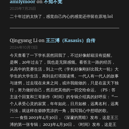
amilymoor
on
不知不觉
都没有见过这种景象。它真的很像一个人，它正在看我，它正
2025年7月25日
在流血……鲜血从它的喉咙里不断地涌出，泛着血红的泡沫……
我死死地咬住自己的嘴唇，仿佛血是从我的口中流出。感谢上
二十年过的太快了，感觉自己内心的感觉还停留在原地 lol
天，血终于止住了。过了一会，我必须走了，它也可以在地上
慢慢跳着走了。我把它放在旁边一个安全的地方，然后和它告
别。 吃饭的时候，脑海里不断地浮现出鲜血喷涌的画面。
下午去大名鼎鼎的莫高窟。我不信仰任何宗教，但我敬畏一切
Qingyang Li
on
王三溥（Kasasis）自传
神灵。不多说了，一切语言无以表达。 再回到宾馆时，那只
2024年10月13日
灰雀已经不见了。救鸟一命，胜造十级浮图；捡起屠刀，立地
今天查看了一下学长居然回我了，不过好像邮箱没有提醒。
成魔！走~~~！ 回来之后，乘车去阿克塞。路曾不远，两个
是啊，20年过去了，我也是无限感慨。看答主一路的经历，
钟头就到了。在阿克塞我们住在同学家里，受到热情款待，让
从高中的竞赛生活，到上一代（学长好像刚好比我大一轮）大
我受宠若惊。晚饭之后就去哈萨克族的帐篷里唱歌，一直玩到
午夜。这里白天在街道上都难得见到有人，此刻空旷宽敞的街
学生的大学生活，再到去灯塔国读博。一代人有一代人的故事
道更显得阴森恐怖。突然觉得很害怕，想大声地喊，却又喊不
与迷惘，过去现在未来之间，或许我能做的，只是在蓝天下独
出声音，泪水无情地流了下来。我只好快步走开了，一直走到
行，努力做好自己，然后把其他的一切交给命运。（PS：答
无光的阴影里。 今夜的寒风将我心撕碎 仓皇的脚步我不醉不
主这个回复和三哥新作《时间》的专辑介绍真的好呼应： “一
归 朦胧的细雨有朦胧的美 酒再来一杯 爱上你从来就不曾後
个人承受心灵的寂寞，年年如此，日月如梭，远离名利，远离
悔 离开你是否是宿命的罪 刺鼻的酒味我浑身欲裂 嘶哑著我的
污浊，就这样在僻静荒凉的一角，我写我心中想唱的歌。
眼泪 我怎麽哭得如此狼狈 是否我对你还有些依恋 已到了尽
——食指 2003年4月30日，《深邃的黑暗》发布，这是王三
头 无法再回头 我不是全都想过 我怎麽哭得如此狼狈 是否我还
期待你的出现 无法再相信 相信我自己 肤浅而荒唐的我 痛哭的
溥的第一张专辑； 2023年4月30日，《时间》发布，这是王