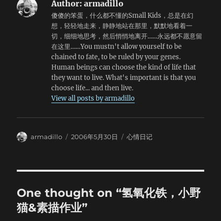
心里又骂了一遍。 晚上还是比较爽的。kb留在下面给大家
Author:
armadillo
淡淡的白光在车窗上映出一圈圈模糊的光晕。我把鼻尖贴在玻
烧饭，好歹没有糊（当然还是要对他所说“每周回家给全家做
傻傻的笨蛋，什么都不懂的Small Kids，总是在幻
璃上，眼前只剩下黑黑的一片，凉凉的，有一点腥味。这么晚
饭”的说法表示强烈质疑）。 之后就是十点半之后的fb。先
想，轻轻地走来，静静地站在那里，默默地看着一
了，大家都已经睡着了吧，为什么我总是睡不着呢？不知道。
煮小半袋通心粉，结果酱有点咸，最后强忍着吃了。剩下半袋
切，细细地思考，然后悄悄地离开……永远都不愿意留
偶尔在外边可以看到一抹亮光，还没来得急看清楚，就被火车
和dogxuan一起做了一道香肠酱炒空心粉，吃得大家如痴如
在这里……You mustn't allow yourself to be
甩到后边去了。想起去年七月份去北京的时候，那天晚上胃很
醉。然后就是一盆茶干鸡蛋牛肉汤，极鲜。最后还有烤羊肉
chained to fate, to be ruled by your genes.
痛，于是披了一件衣服坐在车窗边听火车隆隆地以每小时六十
串，牛奶咖啡……
Human beings can choose the kind of life that
分钟的速度驶向未来。车到哪里了？我不知道。就这样下去
they want to live. What's important is that you
吧，永远都不要醒来。 终于熬到了天亮。很可惜，这次依然
choose life... and then live.
没有能够看到日出。窗外是茫茫的戈壁，倒是有一些骆驼刺依
View all posts by armadillo
然顽强地生长着。九点多钟，大家都醒了，快到嘉峪关市了。
昨天晚上没有睡觉，今天还有一天的行程，这下可惨了。就这
样想着，突然火车停了。抬头一看，站台上赫然写着“嘉峪关
站”！这么快就到了？胡乱收拾好东西慌不择路地跳下了火
Author
Posted
Categories
armadillo
2006年5月30日
心情日记
车。 原以为火车晚点，所以接我们的车还没有来。在车站前
on
的广场上等了大概一刻钟的样子，地主们就翩然而至了。出城
之后，汽车向着戈壁深处疾驰，远远地还可以看到有火车宛如
长龙般委蛇而行。天边是连绵起伏的祁连雪山，矮矮地横在那
里。那就是雪山么？以前似乎有很多次我都曾有机会接近她，
One thought on “氢氧化铁，小野
但是……最终还是放弃了。这次我真的能够来到雪山脚下么？我
猫&素描作业”
不知道。也许得不到的东西更美。 路开始变得笔直，两边的
山崖开始变得陡峭，我们正驶向祁连深处。车停在一处草坡