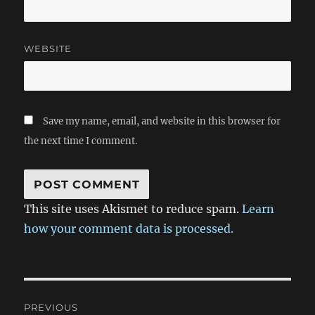
山，居然只有小小的一个人，还是会有一丝陌生的感觉涌上心
头，我们原来这样渺小啊。走走停停虽然不觉得很累，但是寒
风却让我觉得身上凉冰冰的，千万不要感冒了。风吹下来的已
WEBSITE
经不是雪片了，而是一个个米粒大小的冰渣，打在皮肤上居然
会觉得痛。不过，我看到了——雪，就在身旁。看来已经来到
雪线以上了。捏个雪球扔下去庆祝一下，尽管它还没落地就被
风吹散了。 上边似乎有人在喊，隔着风听不清楚。就这样又
爬了一个小时，来到了山顶。不过我们还要下到冰川旁边去，
Save my name, email, and website in this browser for
这一段没有路，只是一些塌方的巨石堆成的陡坡。我拉着她慢
the next time I comment.
慢地向下移动，有时候一脚踩空，差一点摔了下去。三十米长
的坡路爬了将近半个小时。这里的冰川最厚处达一百二十米，
形成于一亿七千万年前（咦，我发现了一个相当严重的问题，
我好像还没告诉大家这是什么地方，晕。怎么犯这样的低级错
误。这里是嘉峪关七一冰川，在一九五八年七月一日被发现并
This site uses Akismet to reduce spam.
Learn
因此而得名。）用手触到冰层的一瞬间，我才发现这里竟是如
how your comment data is processed.
此寒冷，以至于巨型冰川得以万古长存。拍了一些照片，顺便
拣了一些垃圾带下山去。 下山时大家的心情显然好了很多，
不过疲劳让我们不得不放慢了脚步。终于有机会慢慢地看一路
上的风景了，不再疲于奔命。 回到车上时饿得快要吐了，赶
Post
快吃东西。不过回想起来我还是挺强的。路上遇到三个登山
者，一个个都是武装到牙齿，我穿着一条工装裤，挎着别人的
PREVIOUS