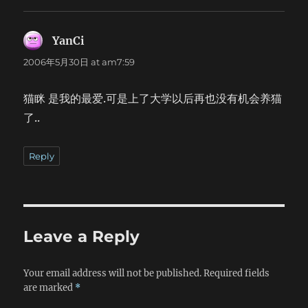
前，大家下去疯跑一阵，远处的雪山顶破了层层乌云，金色的
阳光洒在皑皑白雪上，与后边墨色的天空形成了强烈的对比。
那真的是女神么？恍惚中几乎忘了用相机把这一切记录下来。
YanCi
says:
有人已经跑得远远的了，只在山坡上露出一个小小的脑袋。山
2006年5月30日 at am7:59
的那一边，真的是一个我们无从知晓的世界么？ 这些问题也
许只有我自己可以回答。 沿着山路向上盘旋，气温骤降，凉
风猎猎，几乎要飞起来。这已经是另一个世界了。如此前行两
猫眯 是我的最爱.可是上了大学以后再也没有机会养猫
个钟头，来到了冰川入口，路标显示：海拔4000米。大家把能
了..
穿的衣服都穿在身上，准备攀登。路旁是一条小溪，溪水是冰
川融雪，冲刷着从山上滚下的巨石，形成了一道弯弯曲曲的溪
流。这里被远远近近的雪山包围了，远处的那些在日光的照耀
Reply
下发出刺眼的白光。开始大约是三百级石阶，已经有人走不动
了。也难怪，这里海拔接近4300，这么陡峭的山路……我不知
道前边还有多远，但这样一座山绝对不在话下，但是为了鼓励
后进同学，我也就在最后跟着大家慢慢爬。 阶梯消失了。由
于阳光的关系，草地上的积雪融化了，滑腻腻的，很容易摔
Leave a Reply
倒，这里的草似乎与山下很不相同，虽说很长，但却拧成一
团，似乎想要把人绊倒。不禁想起前年去武都时的情形，呵
呵，那次险些连命都没了。爬了一阵，刺眼的阳光从乌云的缝
Your email address will not be published.
Required fields
隙中透过来，晃得人睁不开眼。旁边的山谷里云朵正借着阳光
are marked
*
把影子投下来，对比强烈的图案随着风在山壁上游移，不断变