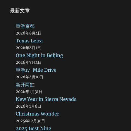
思绪似乎不那么混乱了。看着窗外一朵朵白云从身边缓缓飘
过，心情竟一点一点好了起来。 路过安西县。天有点阴，风
最新文章
也大了，黑色的砂砾飘浮在空气中，快速地移动着。安西号称
中国第一风口，建有亚洲最大的风力发电站，有幸被我们看到
了。巨大的风车在旷野上站立，一行行，一列列，看不到边
重游京都
际。点点白帆在风中飘舞，细长细长的影子就在黑色的戈壁滩
2026年8月4日
上旋转……我有一种眩晕的感觉。 醉了。 真的有点不喜惯。
Texas Leica
晚上九点半，汽车在公路上飞驰，我们坐在车里看日落。记得
2026年8月1日
在学校的时候，那时候在二楼，冬天天黑得很早，每天下午到
One Night in Beijing
了第三节课，我就一个人趴在窗台上，看着那个太阳如同染血
的大饼，慢慢地落进黄河里，最后“滋啦”一声就消失在地平线
2026年7月4日
之后，收敛了最后一丝光芒。今天又是这个样子，不过已经不
重游17-Mile Drive
是下午了，也不是冬天，而是……夜晚。真受不了。不过还好，
2026年4月10日
在十点半的时候抵达敦煌。 敦煌并不是很大，从东边走到西
新开两缸
边也用不了一个钟头。不过这里很热闹。住进宾馆之后大家去
2026年1月31日
吃晚餐（也许是宵夜）。司机很不幸地将一张老头票当作大团
New Year in Sierra Nevada
结给了停车场的老奶奶（不过现在10元钱也是老头票，只不过
一张是红的，一张是蓝的），在哀悼钞票英年早逝的同时还是
2026年1月6日
领我们去了敦煌最大的夜市。今天没有胃口，所以当我身旁的
Christmas Wonder
甲亢病人把头插进碗里没命地喝稀饭的时候我甚至有些嫉妒
2025年12月30日
他。吃完之后他们去玩，我陪着几个同学先回宾馆去了。一进
2025 Best Nine
门，我就把刚才吃得东西全吐了出来，眼前一阵金星乱冒，摔