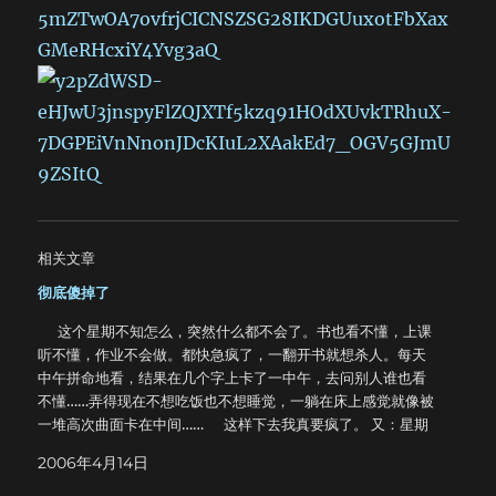
相关文章
彻底傻掉了
这个星期不知怎么，突然什么都不会了。书也看不懂，上课
听不懂，作业不会做。都快急疯了，一翻开书就想杀人。每天
中午拼命地看，结果在几个字上卡了一中午，去问别人谁也看
不懂……弄得现在不想吃饭也不想睡觉，一躺在床上感觉就像被
一堆高次曲面卡在中间…… 这样下去我真要疯了。 又：星期
一结构素描课上，被老师恶夸了一番，呵呵，从小画画就很厉
2006年4月14日
害，只是很多年很多年都没有动过笔了。 听说Viper的生物
竞赛初赛考了第八，祝贺祝贺^_^！最近到五月底出赛的时