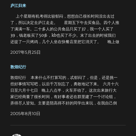
庐江归来
候，可以稍微多花一点时间在生物上面了。呵呵，加油。 写
物理实验报告是一件很烦人的事情，于是就要想办法。我是一
上个星期有机考得比较郁闷，想想自己很长时间没出去过
个聪明的笨蛋，所以很快，我就发现学校的物理实验教学平台
了，所以决定去庐江走走。 星期五下午去买食品。四个人推
存在一个致命的漏洞。通过简单的分析研究，我已经下载了几
了满满一车。二十多人的公共食品只买了37，我一个人买了
百份别人写好的实验报告^_^，至于具体的方法，我想这里就
39，钱老板买了50多，kb也买了不少。末了出去的时候我们
不介绍了，谁也不要来问我，我不会说的。 这几天什么书都
还提了一只烤鸡，几个人坐在快餐店里把它消灭了。 晚上做
看不进去，我很着急，一着急就拿头往桌子上撞，哐哐哐敲几
完实验一路飞奔到西区，收拾好东西，大家浩浩荡荡去吃烤
下感觉好一点，然后就哐哐哐再敲几下，看得别人很着急。我
2007年5月25日
肉……比较腐败的是，一共要了六十多块的肉，每人一个鸡翅，
没什么办法，一拿起书就想杀人。最奇怪的是这么难的书别人
末了我有消灭了两碗馄饨……呃，我是不是吃得太多了？ 回
尽管看不懂却还会做题，而我却把书都翻烂了都有题目不会
敦煌纪行
去以后还是饿了一晚上…… 第二天一早出发，好在不用转
做。这个学期的微积分作业已经得了5次B+，也就是说，这会
车。一直坐到汤池。ganyu同志不幸迟到，早晨五点多给他打
很大地影响考试成绩。本来上个学期考得就很差，这个学期课
敦煌纪行 本来什么不打算写的，忒郁闷了，但是，还是挑一
电话愣是没叫醒……后来还是打电话让临宿舍的人把他叫醒的。
又难了很多，作业平时成绩又不高，所以很可能会挂，那样我
些好事情写写吧，以后千万别忘了，勇敢地记下来。 六月十六
到汤池以后下车分发物品。我们的ganyu才到庐江县城。我
在这个学校如何都呆不下去了。
日至六月十七日 晚上八点半，火车开动了。这次出来旅行大
们先行出发，由我来遥控指路。走到水库的时候，他终于赶上
家已经商量了很长时间，有好事者还在群里建了一个讨论组，
来了。 接下来就是三个小时猛走。 到了果树村，终于可
弄得尽人皆知。主要是陪高得不好的同学出来玩，在我自己倒
以休息下了。井水真甜，呵呵。 吃罢饭（很久没吃压缩饼干
是无所谓，只是不能去重庆了:(，惨兮兮。上车以后好不容易
了，嗯），然后就去收拾营地。搭帐篷。 下午去爬牛王寨，
2005年8月10日
找到座位，安顿下来大家就开始打扑克。到了午夜，渐渐有些
山不高，可是我犯了一个严重错误。不该穿一条短裤来，虽然
支持不住了，除我之外的其他几个人都睡倒了，留下我看行
的确很凉快。 看到前面一片铁杉林，我心里暗暗骂了一句脏
李。好漫长的黑夜，趴在桌子上，转过头去看着车窗外漆黑的
话，咽下一口吐沫。 回去的时候，腿上被划了无数条口子。
夜，漫无边际。车窗上映出我的脸，还有身后车厢顶上的灯，