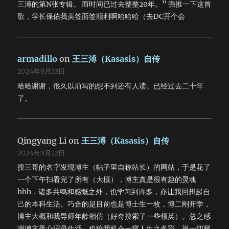
人 今夜的寒风将我心撕碎 仓皇的脚步我不醉不归 朦胧的细雨
三溥的第N张专辑。 而时间已过去整整20年。” 强推一下这首
有朦胧的美 酒再来一杯 爱上你从来就不曾後悔 离开你是否是
歌，学长保佑我美签面签顺利啊哈哈哈（去DC开个会
宿命的罪 刺鼻的酒味我浑身欲裂 嘶哑著我的眼泪 我怎麽哭得
如此狼狈 是否我对你还有些依恋 已到了尽头 无法再回头 我不
是全都想过 我怎麽哭得如此狼狈 是否我还期待你的出现 无法
再相信 相信我自己 肤浅而荒唐的我 痛哭的人 痛哭的人 痛哭的
armadillo
on
王三溥（Kasasis）自传
人 痛哭的痛哭的痛哭的 爱或者不爱 我已经无法分辨 要如何才
2024年9月23日
能够忘记 我曾许下的诺言 今夜的寒风将我心撕碎 仓皇的脚步
哈哈谢谢，很久以前写的想不到还有人读。已经过去二十年
我不醉不归 朦胧的细雨有朦胧的美 酒再来一杯 痛哭的人 赶
了。
快睡觉吧，已经五十个小时没有合过眼了。太痛苦了。…
Qingyang Li
on
王三溥（Kasasis）自传
2024年9月22日
搜三哥的名字发现博主（帖子里自称站长）的网站，于是花了
一个下午扫看完了所有（大概），博主真是很有趣的灵魂
hhh，诸多共鸣和感慨之外，也学习到许多，亦让我回想起自
己的本科生活。巧合的是目前也是博士生一枚，博二刚开学，
博主大概和我导师年龄相仿（好奇搜索了一些领英）。总之感
谢博主悉心记录生活，也给我机会一窥人生之多彩，祝一切顺