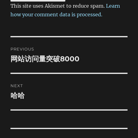
This site uses Akismet to reduce spam.
Learn
how your comment data is processed.
Post
PREVIOUS
navigation
网站访问量突破8000
Previous
post:
NEXT
哈哈
Next
post: