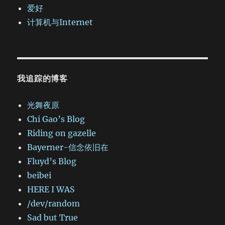
爱好
计算机与Internet
我追踪的博客
光舞夜原
Chi Gao’s Blog
Riding on gazelle
Bayerner-信念依旧在
Fluyd’s Blog
beibei
HERE I WAS
/dev/random
Sad but True