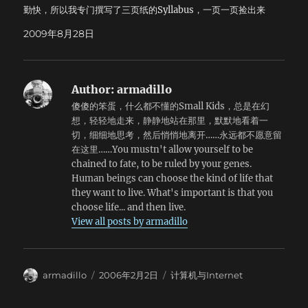
晰。只是只能在WIFI下使用让人不爽。最后，我发现横屏打字
勤快，所以我专门撰写了三页纸的Syllabus，一页一页捡出来
非常快。
订好，生怕他们漏了一个字。 屁本不但懒，而且耐性都很
2009年8月28日
差，你讲着讲着他们就不耐烦了，哀怨地看着你。刚开始我还
以为是他们没听懂，于是我放慢了速度；但是我发现，他们的
哀怨更加凝重了。这种哀怨的神情，每次即使用眼角瞟一下，
也会让人觉得格外想死。 不过其实这些问题也好解决。帮他
Author:
armadillo
们领下仪器，取个溶液，开个柜子，屁本们马上就感恩戴德笑
傻傻的笨蛋，什么都不懂的Small Kids，总是在幻
逐颜开了。所以两天下来，感觉尚好。最多也只是犯了一些程
想，轻轻地走来，静静地站在那里，默默地看着一
序错误，比如，我扯着嗓门告诉他们在实验室一定要戴目镜否
切，细细地思考，然后悄悄地离开……永远都不愿意留
则我会一脚把他们踢出去的时候，其实我自己就忘记戴了。
在这里……You mustn't allow yourself to be
但愿屁本们下个星期全去把课退了，那样这个学期我就可以吃
chained to fate, to be ruled by your genes.
空饷了。周三和周四下午还可以告诉老板去上课，然后戴个小
Human beings can choose the kind of life that
帽拎个小凳扛个小杆提个小桶去湖边钓鱼。
they want to live. What's important is that you
───────────────────────────── 第二件事情是
choose life... and then live.
这样的。浴室兼厕所的开关同时控制换气扇和灯。每天泡在浴
View all posts by armadillo
缸里的时候，我喜欢放音乐。但是电脑的声音很小，几乎被换
气扇的噪音完全淹没了；手机的外放又是单声道的，很不爽。
于是我想了两个方案：一是洗澡的时候把灯和换气扇全关了；
二是把换气扇的电路从电灯独立出来。左思右想之后，我决定
Author
Posted
Categories
armadillo
2006年2月2日
计算机与Internet
还是去买个小音箱。 看到有人二十五块卖一套罗技5.1的音
on
箱，但是想想，让我在屁大的公寓里找6处地方放置这些音