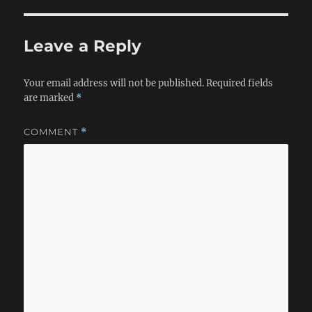
箱，再用乱七八糟的线连起来，还不如直接把它们全扔了。在
亚马逊上挑了很久，最后找到这个： 二十块钱（不包括iPod
nano，谢谢合作）。优点：灵巧（巴掌大的东西），音质很纯
Leave a Reply
正（在我心理和生理能接受的范围之内）；缺点：要用电池
（这个我最不能忍），没有Dock，只能用3.5mm音频接口连
接，这样意味着我不能给iPhone和iPod充电。 好，说完音
Your email address will not be published.
Required fields
箱，就此打住，总之我非常喜欢，等有钱了换个带俩Dock的，
are marked
*
左边插一iPhone，右边插一iPod，请一DJ在旁边Mix。接下
来说说买音箱的事情。 第一，亚马逊发货实在是太太太慢
COMMENT
*
了。上星期和耳机一起下的单，音箱都收到了，耳机刚刚发
货……还有一本书在路上。 第二，发货慢不要紧，UPS来送
东西时，居然连个电话都不打，悄悄在我门上贴了条就走……结
果今天早晨我就只好留在家里等送货的人，唉。 第三，明天
下午Fedex又要来送东西，我又铁定不在……这个太纠结了。