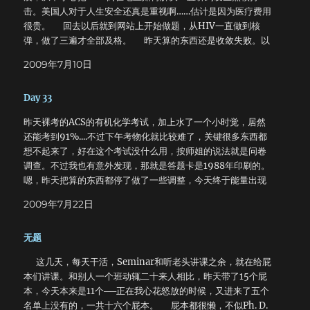
击。美国人对于人生安全还真是重视啊……估计是因为医疗费用
很贵。 回去以后就到网站上开始做题，从HIV一直做到核
弹，做了三遍才全部及格。 昨天算的东西还是收敛失败。以
前用Gaussian的时候，对于这个问题我一般拿着初始构象一阵
2009年7月10日
乱扭再拿去优化就没问题了，但是对于蛋白质的结构来说，初
始结构肯定是从PDB中获得的。而且对于B3LYP这个方法，总
Day 33
体来说我对它爱恨交加，好处是Beck和L，Y，P三人运气好，
消灭了DFT的一些通病，坏处是，DFT的其他臭毛病还在，比
昨天裸考的ACS的有机化学考试，加上水了一个小时觉，居然
如经常不收敛等等。 Gamess和Gaussian相比，有一个好
还能考到91%....不过下午考物化就比较难了，关键很多东西都
处就是输出很详细，比如使用DFT或者MP2计算时，HF部分
想不起来了，好在这个考试没什么用，按师姐的说法就是问卷
的能量和密度泛函或者微扰的能量是分别计算的，看得很清
调查。不过我也有意外发现，那就是答题卡是1988年印刷的。
楚。当然我以后也不可能用Gaussian了，因为进了这个组就算
嗯，昨天把算的东西都停了做了一些调整，今天终于能量出现
Banned by Gaussian了。 下午一直在算东西看文献，无甚
了令人心喜的下降趋势，按这个速度本周应该能完成几何优化
新意。
2009年7月22日
任务了。还有一件事，那就是今天收到了口语成绩。考试那天
老师没有让我们试麦克风，结果我的就是坏的，只要我一开口
无题
就发出巨大的噪音，所以估计根本听不清楚。结果英语系的老
师还是给了我一个过关成绩。下周就要开始ITA培训了，据说
这几天，每天干活，Seminar和听老头讲课之余，就在给屁
很有意思。晚上回家看日蚀直播，看了两个小时，结果太阳的
本们讲课。和别人一个班动辄二十来人相比，昨天带了15个屁
画面只有几分钟，其他时间都是一堆记者主持人在那里疯言傻
本，今天本来是11个──正在我心花怒放的时候，又进来了五个
语。顺便说下，iPhone上TVU Player不错，看CCTV很快很清
名单上没有的，一共十六个屁本。 屁本都很懒，不似Ph. D.