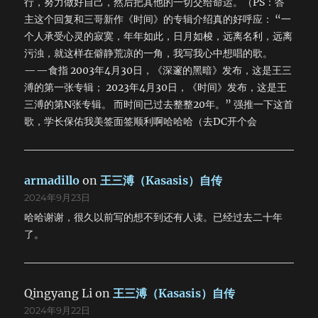
行，努力做好自己，然后把其他的一切交给命运。（PS：答
主这个回复和三哥新作《时间》的专辑介绍真的好呼应： “一
个人承受心灵的寂寞，年年如此，日月如梭，远离名利，远离
污浊，就这样在僻静荒凉的一角，我写我心中想唱的歌。
——食指 2003年4月30日，《深邃的黑暗》发布，这是王三
溥的第一张专辑； 2023年4月30日，《时间》发布，这是王
三溥的第N张专辑。 而时间已过去整整20年。” 强推一下这首
歌，学长保佑我美签面签顺利啊哈哈哈（去DC开个会
armadillo
on
王三溥（Kasasis）自传
2024年9月23日
哈哈谢谢，很久以前写的想不到还有人读。已经过去二十年
了。
Qingyang Li
on
王三溥（Kasasis）自传
2024年9月22日