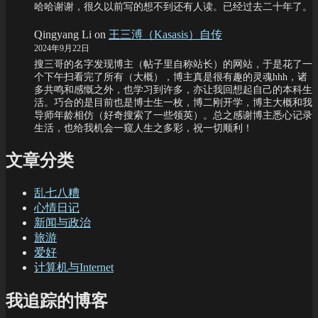
哈哈谢谢，很久以前写的想不到还有人读。已经过去二十年了。
Qingyang Li
on
王三溥（Kasasis）自传
2024年9月22日
搜三哥的名字发现博主（帖子里自称站长）的网站，于是花了一
个下午扫看完了所有（大概），博主真是很有趣的灵魂hhh，诸
多共鸣和感慨之外，也学习到许多，亦让我回想起自己的本科生
活。巧合的是目前也是博士生一枚，博二刚开学，博主大概和我
导师年龄相仿（好奇搜索了一些领英）。总之感谢博主悉心记录
生活，也给我机会一窥人生之多彩，祝一切顺利！
文章分类
乱七八糟
心情日记
新闻与政治
旅游
爱好
计算机与Internet
我追踪的博客