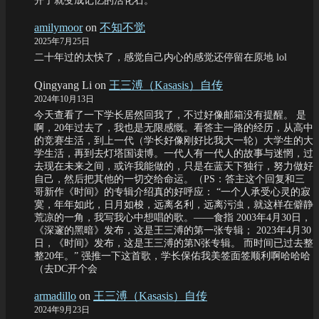
开了就变成记忆的活化石。
amilymoor
on
不知不觉
2025年7月25日
二十年过的太快了，感觉自己内心的感觉还停留在原地 lol
Qingyang Li
on
王三溥（Kasasis）自传
2024年10月13日
今天查看了一下学长居然回我了，不过好像邮箱没有提醒。 是
啊，20年过去了，我也是无限感慨。看答主一路的经历，从高中
的竞赛生活，到上一代（学长好像刚好比我大一轮）大学生的大
学生活，再到去灯塔国读博。一代人有一代人的故事与迷惘，过
去现在未来之间，或许我能做的，只是在蓝天下独行，努力做好
自己，然后把其他的一切交给命运。（PS：答主这个回复和三
哥新作《时间》的专辑介绍真的好呼应： “一个人承受心灵的寂
寞，年年如此，日月如梭，远离名利，远离污浊，就这样在僻静
荒凉的一角，我写我心中想唱的歌。——食指 2003年4月30日，
《深邃的黑暗》发布，这是王三溥的第一张专辑； 2023年4月30
日，《时间》发布，这是王三溥的第N张专辑。 而时间已过去整
整20年。” 强推一下这首歌，学长保佑我美签面签顺利啊哈哈哈
（去DC开个会
armadillo
on
王三溥（Kasasis）自传
2024年9月23日