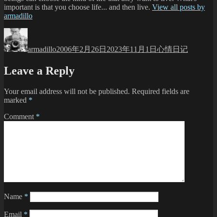
important is that you choose life... and then live.
View all posts by
armadillo
Author
Posted
Categories
on
armadillo
2006年2月26日
2023年11月1日
心情日记
Leave a Reply
Your email address will not be published.
Required fields are
marked
*
Comment
*
Name
*
Email
*