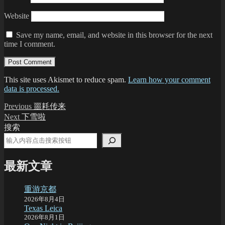
Website
Save my name, email, and website in this browser for the next
time I comment.
This site uses Akismet to reduce spam.
Learn how your comment
data is processed.
Post
Previous
Previous
噩耗传来
post:
Next
Next
下雪啦
navigation
post:
搜索
最新文章
重游京都
2026年8月4日
Texas Leica
2026年8月1日