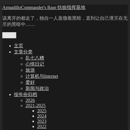
Skip
ArmadilloCommander's Base 犰狳指挥基地
to
content
该离开的都走了，独自一人蒸馏着黑暗，直到让自己湮灭在无
尽的黑暗中……
Menu
主页
文章分类
乱七八糟
心情日记
旅游
计算机与Internet
爱好
新闻与政治
按年份归档
2026
2021-2025
2025
2024
2023
2022