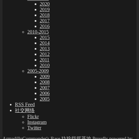
2020
2019
2018
2017
2016
2010-2015
2015
2014
2013
2012
2011
2010
2005-2009
2009
2008
2007
2006
2005
RSS Feed
社交网络
Flickr
Instagram
Twitter
ArmadilloCommander's Base 犰狳指挥基地
Proudly powered by