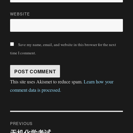
WEBSITE
Save my name, email, and website in this browser for the next
time I comment.
This site uses Akismet to reduce spam.
Learn how your
comment data is processed.
Post
PREVIOUS
navigation
无机化学考试
Previous