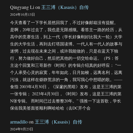
Qingyang Li
on
王三溥（Kasasis）自传
2024年10月13日
今天查看了一下学长居然回我了，不过好像邮箱没有提醒。
是啊，20年过去了，我也是无限感慨。看答主一路的经历，从
高中的竞赛生活，到上一代（学长好像刚好比我大一轮）大学
生的大学生活，再到去灯塔国读博。一代人有一代人的故事与
迷惘，过去现在未来之间，或许我能做的，只是在蓝天下独
行，努力做好自己，然后把其他的一切交给命运。（PS：答
主这个回复和三哥新作《时间》的专辑介绍真的好呼应： “一
个人承受心灵的寂寞，年年如此，日月如梭，远离名利，远离
污浊，就这样在僻静荒凉的一角，我写我心中想唱的歌。——
食指 2003年4月30日，《深邃的黑暗》发布，这是王三溥的第
一张专辑； 2023年4月30日，《时间》发布，这是王三溥的第
N张专辑。 而时间已过去整整20年。” 强推一下这首歌，学长
保佑我美签面签顺利啊哈哈哈（去DC开个会
armadillo
on
王三溥（Kasasis）自传
2024年9月23日