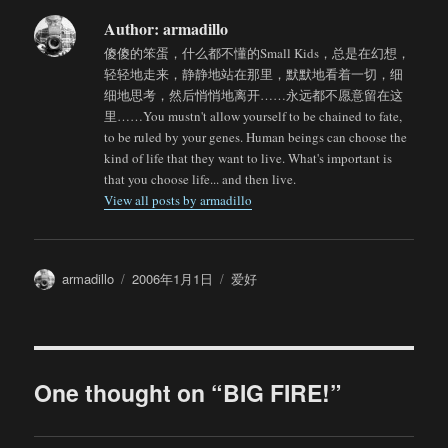
Author:
armadillo
傻傻的笨蛋，什么都不懂的Small Kids，总是在幻想，
轻轻地走来，静静地站在那里，默默地看着一切，细
细地思考，然后悄悄地离开……永远都不愿意留在这
里……You mustn't allow yourself to be chained to fate,
to be ruled by your genes. Human beings can choose the
kind of life that they want to live. What's important is
that you choose life... and then live.
View all posts by armadillo
Author
Posted
Categories
armadillo
2006年1月1日
爱好
on
One thought on “BIG FIRE!”