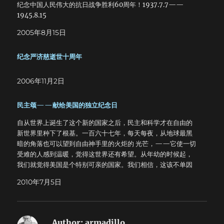
纪念中国人民伟大的抗日战争胜利60周年！1937.7.7——
1945.8.15
2005年8月15日
纪念严济慈逝世十周年
2006年11月2日
民主颂——献给美国的独立纪念日
自从世界上诞生了这个新的国家之后，民主和科学才在自由的
新世界里种下了根基。一百六十七年，每天每夜，从地球最黑
暗的角落也可以望到自由神手里的火炬的 光芒，——它使一切
受难的人感到温暖，觉得这世界还有希望。从年幼的时候起，
我们就觉得美国是个特别可亲的国家。我们相信，这该不单因
为她没有强占过中国 的土地，她也没对中国发动过侵略性的战
2010年7月5日
争；更基本地说，中国人对美国的好感，是发源于从美国国民
性中发散出来的民主的风度，博大的心怀。在中国，每个小学
生都知道华盛顿的诚实，每个中学生都知道林肯的公正与怛
恻，杰弗逊的博大与真诚。这些光辉的名字，在我们国土上已
Author:
armadillo