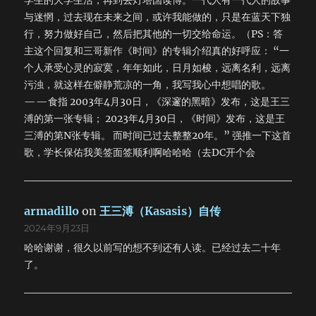
学生的大学生活，再到去灯塔国读博。一代人有一代人的故事
与迷惘，过去现在未来之间，或许我能做的，只是在蓝天下独
行，努力做好自己，然后把其他的一切交给命运。（PS：答
主这个回复和三哥新作《时间》的专辑介绍真的好呼应： “一
个人承受心灵的寂寞，年年如此，日月如梭，远离名利，远离
污浊，就这样在僻静荒凉的一角，我写我心中想唱的歌。
——食指 2003年4月30日，《深邃的黑暗》发布，这是王三
溥的第一张专辑； 2023年4月30日，《时间》发布，这是王
三溥的第N张专辑。 而时间已过去整整20年。” 强推一下这首
歌，学长保佑我美签面签顺利啊哈哈哈（去DC开个会
armadillo
on
王三溥（Kasasis）自传
2024年9月23日
哈哈谢谢，很久以前写的想不到还有人读。已经过去二十年
了。