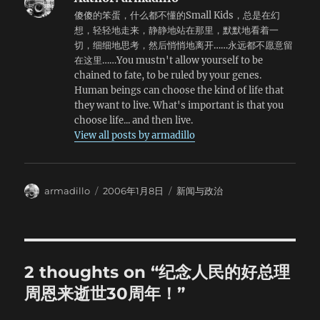
经是一切美德的象征。他们所代表的，也早 已经不止是一个国
傻傻的笨蛋，什么都不懂的Small Kids，总是在幻
家、一个民族的荣誉了。玛克吐温、惠特曼、爱玛生教育了我
想，轻轻地走来，静静地站在那里，默默地看着一
们这一代。是他们使年青的东方人知道了人的尊严，自由的宝
切，细细地思考，然后悄悄地离开……永远都不愿意留
贵；也是他们，在我们 没有民主传统的精神领域里，筑起了在
在这里……You mustn't allow yourself to be
今天使我们可以有效地抗拒了法西斯思想的长城。这一切以心
chained to fate, to be ruled by your genes.
传心的精神道德上的寄与，是不能用数字和价值来计算的。中
Human beings can choose the kind of life that
国 人感谢着"美麦"，感谢着"庚款"，感谢抗战以来的一切一
they want to live. What's important is that you
切的寄赠与援助；但是，在这一切之前，之上，美国在民主政
choose life... and then live.
治上对落后的中国做了一个示范的先驱， 教育了中国人学习华
View all posts by armadillo
盛顿、学习林肯，学习杰弗逊，使我们懂得了建立一个民主自
由的中国需要大胆、公正、诚实。......我们相信，这才是使中美
两大民族 不论在战时，在战后，一定能够永远地亲密合作的最
基本的成因。 我们离得很远。百十年来，我们之间接触着的也
Author
Posted
Categories
armadillo
2006年1月8日
新闻与政治
还不过是我们两大民族 间的极少数极特殊的一部。但，我们坚
on
信，太平洋是不会阻隔我们人民与人民间的交 谊的。在患难
中，我们的心向往着西方。而在不远的将来，当我们同心协
力，消灭了法西斯蒂的暴力之后，为着要在战争上建立了一个
现代化的中国，在科学的领域 里更有待于盟邦的援助。在过
2 thoughts on “纪念人民的好总理
去，民主润泽了我们的心；在今后，科学将会增长我们的力。
周恩来逝世30周年！”
让民主与科学成为结合中美两大民族的纽带，光荣将永远属于
公正、诚实 的民族与人民。 自太平洋战争爆发后，中美两国人