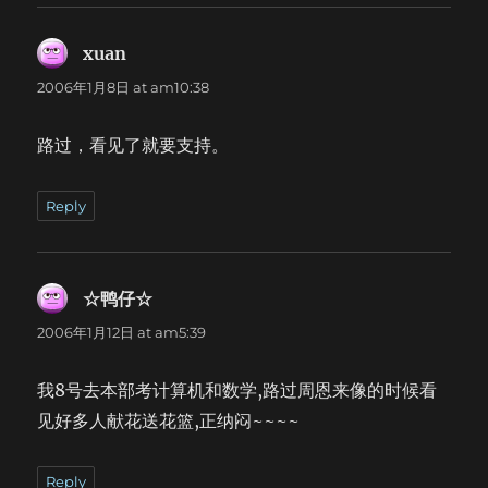
民的友谊，在反对法西斯黑暗势力的共同斗争中，是更加增进
了，巩固了。中美两国人 民的友谊已经在战争中用血来凝固
了。从前的飞虎队，现在的第十四航空队，他们在中国的上空
xuan
says:
作战，勋功卓著，已博得两国人民同声的赞美。他们的血流在
2006年1月8日 at am10:38
中国的大地上，已与我国人民的血胶固在 一起。在中印缅战
区，我国远征军，从美国那里得到精良的武器，又受到美国军
事专家的训练，已经变成了一支新的劲旅。现在，中美军队在
路过，看见了就要支持。
印缅边境并肩作战，在 野人山的丛林里，在胡康河边，获到了
不断的胜利，他们的血流在了一起。中国人民特别不会忘记美
国人民这几年来在精神上和物质上的援助。我们从美国那里不
Reply
断 得到军火，也不止一次得到信用贷款。美国还派了许多技术
专家来帮助我们，也派了许多学者来华讲学。最近中美又合组
东南训练团，由美国军事专家来训练我国军 官，帮助我们编练
☆鸭仔☆
says:
新军。我们的苦难和不幸，在美国引起了共鸣。我们在军事上
政治上经济上的作战努力，在美国引起了兴趣和讨论。所有这
2006年1月12日 at am5:39
些，无疑的，都是贯注 着美国人民的那种民主思想和进步行动
的崇高的信念。事实证明着：中美两国友谊合作的增进，是关
我8号去本部考计算机和数学,路过周恩来像的时候看
系着两国人民的生存攸关的利益，是关系着他们的力量的增
长、 他们的生活的幸福与繁荣的获得的。这就是为什么，我们
见好多人献花送花篮,正纳闷~~~~
有理由要求美国援助我国一切抗日部队；我们欢迎尼米兹将军
的战略，也赞成史迪威将军的声明；我们重视 美国朋友对我们
的善意的批评和建议。我们这样做，是从加强中美两国人民在
Reply