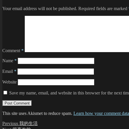
Your email address will not be published.
Required fields are marked
Comment
*
Name
*
Email
*
Website
Save my name, email, and website in this browser for the next ti
This site uses Akismet to reduce spam.
Learn how your comment data 
Post
Previous
Previous
我的生活
post:
Next