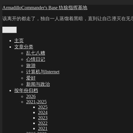
Skip
ArmadilloCommander's Base 犰狳指挥基地
to
content
该离开的都走了，独自一人蒸馏着黑暗，直到让自己湮灭在无
Menu
主页
文章分类
乱七八糟
心情日记
旅游
计算机与Internet
爱好
新闻与政治
按年份归档
2026
2021-2025
2025
2024
2023
2022
2021