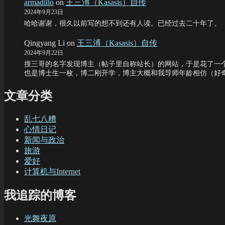
armadillo
on
王三溥（Kasasis）自传
2024年9月23日
哈哈谢谢，很久以前写的想不到还有人读。已经过去二十年了。
Qingyang Li
on
王三溥（Kasasis）自传
2024年9月22日
搜三哥的名字发现博主（帖子里自称站长）的网站，于是花了一个
也是博士生一枚，博二刚开学，博主大概和我导师年龄相仿（好
文章分类
乱七八糟
心情日记
新闻与政治
旅游
爱好
计算机与Internet
我追踪的博客
光舞夜原