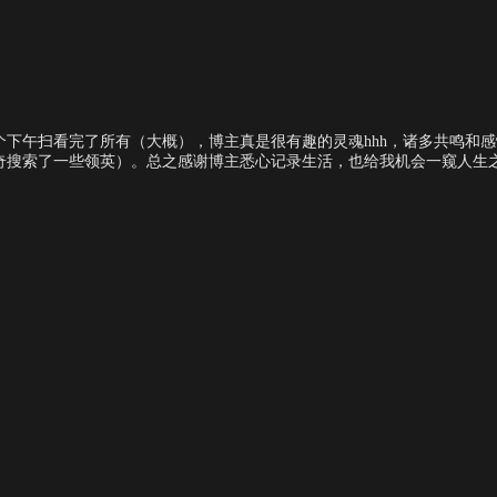
下午扫看完了所有（大概），博主真是很有趣的灵魂hhh，诸多共鸣和
奇搜索了一些领英）。总之感谢博主悉心记录生活，也给我机会一窥人生