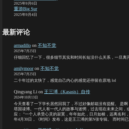
2025年9月6日
重游Big Sur
2025年9月4日
最新评论
armadillo
on
不知不觉
2025年7月25日
仔细回忆了一下，很多细节其实和时间长短没什么关系，一旦离
amilymoor
on
不知不觉
2025年7月25日
二十年过的太快了，感觉自己内心的感觉还停留在原地 lol
Qingyang Li
on
王三溥（Kasasis）自传
2024年10月13日
今天查看了一下学长居然回我了，不过好像邮箱没有提醒。 是啊
塔国读博。一代人有一代人的故事与迷惘，过去现在未来之间，
应： “一个人承受心灵的寂寞，年年如此，日月如梭，远离名利，远
年4月30日，《时间》发布，这是王三溥的第N张专辑。 而时间