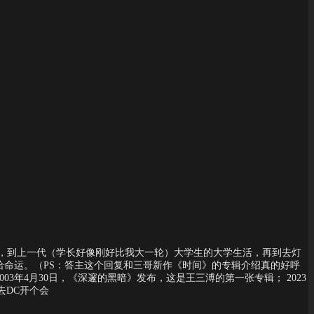
活，到上一代（学长好像刚好比我大一轮）大学生的大学生活，再到去灯
命运。（PS：答主这个回复和三哥新作《时间》的专辑介绍真的好呼
3年4月30日，《深邃的黑暗》发布，这是王三溥的第一张专辑； 2023
去DC开个会