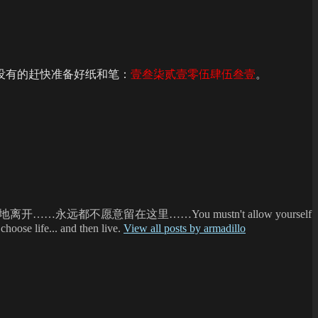
没有的赶快准备好纸和笔：
壹叁柒贰壹零伍肆伍叁壹
。
不愿意留在这里……You mustn't allow yourself
choose life... and then live.
View all posts by armadillo