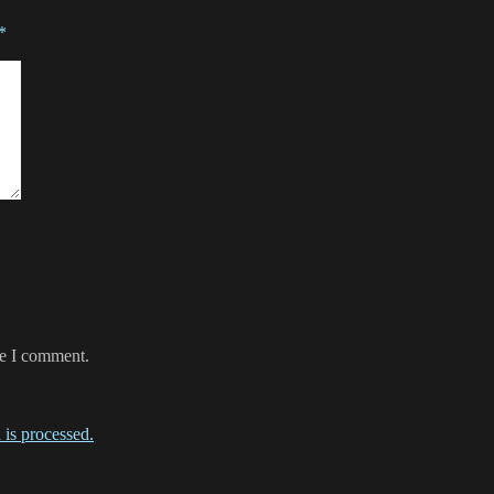
*
me I comment.
is processed.