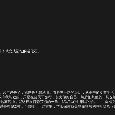
开了就变成记忆的活化石。
，20年过去了，我也是无限感慨。看答主一路的经历，从高中的竞赛生
或许我能做的，只是在蓝天下独行，努力做好自己，然后把其他的一切交给
离污浊，就这样在僻静荒凉的一角，我写我心中想唱的歌。——食指 200
已过去整整20年。” 强推一下这首歌，学长保佑我美签面签顺利啊哈哈哈（