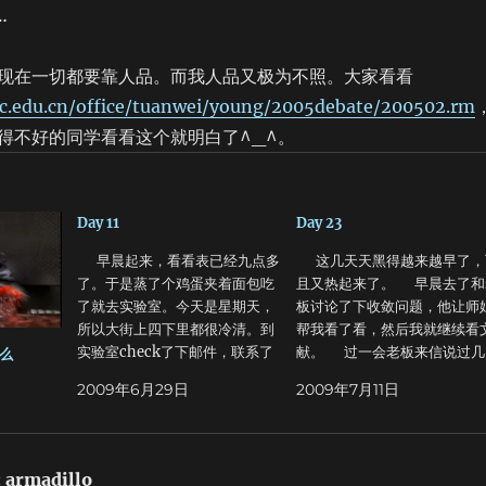
…
在一切都要靠人品。而我人品又极为不照。大家看看
tc.edu.cn/office/tuanwei/young/2005debate/200502.rm
得不好的同学看看这个就明白了^_^。
Day 11
Day 23
早晨起来，看看表已经九点多
这几天天黑得越来越早了，
了。于是蒸了个鸡蛋夹着面包吃
且又热起来了。 早晨去了和
了就去实验室。今天是星期天，
板讨论了下收敛问题，他让师
所以大街上四下里都很冷清。到
帮我看了看，然后我就继续看
实验室check了下邮件，联系了
献。 过一会老板来信说过几
么
下 一个卖King-size床的家伙，
带你们去Iowa State U看看，
2009年6月29日
2009年7月11日
就回去了。结果联系了下师姐她
晨8点走，晚上9点回来。 
说下午可能没时间，于是就又重
正在高兴，看到下面有一行小
新约到星期四去看。主要那个地
字：你要是TA培训的话可以不
方实在太远了。 可是下午干啥
去…… 。。。。。。 中午
:
armadillo