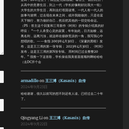
从高中的竞赛生活，到上一代（学长好像刚好比我大一轮）
大学生的大学生活，再到去灯塔国读博。一代人有一代人的
故事与迷惘，过去现在未来之间，或许我能做的，只是在蓝
天下独行，努力做好自己，然后把其他的一切交给命运。
（PS：答主这个回复和三哥新作《时间》的专辑介绍真的好
呼应： “一个人承受心灵的寂寞，年年如此，日月如梭，远
离名利，远离污浊，就这样在僻静荒凉的一角，我写我心中
想唱的歌。——食指 2003年4月30日，《深邃的黑暗》发
布，这是王三溥的第一张专辑； 2023年4月30日，《时间》
发布，这是王三溥的第N张专辑。 而时间已过去整整20
年。” 强推一下这首歌，学长保佑我美签面签顺利啊哈哈哈
（去DC开个会
armadillo
on
王三溥（Kasasis）自传
2024年9月23日
哈哈谢谢，很久以前写的想不到还有人读。已经过去二十年
了。
Qingyang Li
on
王三溥（Kasasis）自传
2024年9月22日