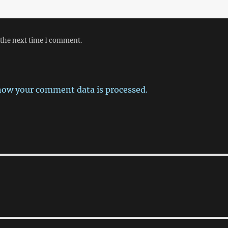
变色，加入酱油翻 炒。由于各种
酱油上色能力不同，大家要适量
放置。接下来放进去辣椒，翻炒
一下放盐。盖上锅盖稍微焖一
 the next time I comment.
下，最后加一点蚝油就可以出锅
了，如图所示： 接下来第二
道菜是蒜蓉油麦菜炒蘑菇。油麦
菜和蘑菇都是超市买来的。首先
how your comment data is processed.
洗净切好，蘑菇切成片，切好葱
丝，蒜瓣磨成酱。把锅烧热以后
倒油，热了以后加入葱丝 煎出香
味，将蘑菇和油麦菜全部加入。
由于油麦菜叶失水后会萎缩，所
以大家要多切一些。不断翻炒，
加盐，盖上锅盖。等要出锅时，
放入蒜蓉，顿时香气四溢。如
图： 吃完晚饭以后，用昨天
买的午餐盒装一盒米饭，然后把
剩菜的汤倒掉，把菜装进去，放
进冰箱冷藏，哈哈。