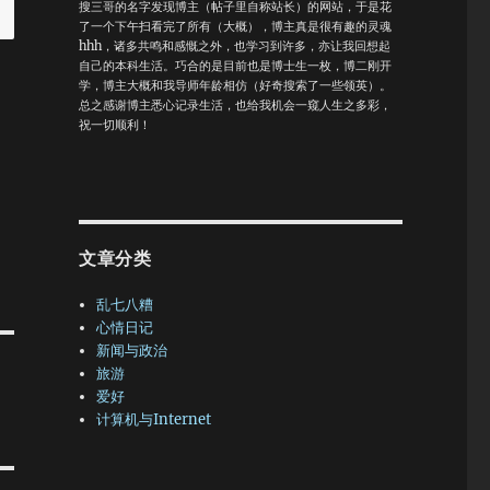
搜三哥的名字发现博主（帖子里自称站长）的网站，于是花
了一个下午扫看完了所有（大概），博主真是很有趣的灵魂
hhh，诸多共鸣和感慨之外，也学习到许多，亦让我回想起
自己的本科生活。巧合的是目前也是博士生一枚，博二刚开
学，博主大概和我导师年龄相仿（好奇搜索了一些领英）。
总之感谢博主悉心记录生活，也给我机会一窥人生之多彩，
祝一切顺利！
文章分类
乱七八糟
心情日记
新闻与政治
旅游
爱好
计算机与Internet