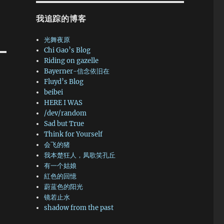
我追踪的博客
光舞夜原
Chi Gao’s Blog
Riding on gazelle
Bayerner-信念依旧在
Fluyd’s Blog
beibei
HERE I WAS
/dev/random
Sad but True
Think for Yourself
会飞的猪
我本楚狂人，凤歌笑孔丘
有一个姑娘
紅色的回憶
蔚蓝色的阳光
镜若止水
shadow from the past