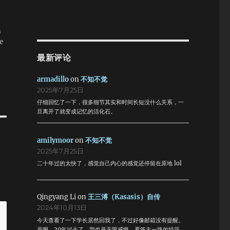
午
现
着
n
里
e
师
厚
最新评论
6
armadillo
on
不知不觉
我
2025年7月25日
姐
仔细回忆了一下，很多细节其实和时间长短没什么关系，一
。
旦离开了就变成记忆的活化石。
兴
amilymoor
on
不知不觉
。
2025年7月25日
姜
蒸
二十年过的太快了，感觉自己内心的感觉还停留在原地 lol
食
Qingyang Li
on
王三溥（Kasasis）自传
2024年10月13日
今天查看了一下学长居然回我了，不过好像邮箱没有提醒。
是啊，20年过去了，我也是无限感慨。看答主一路的经历，