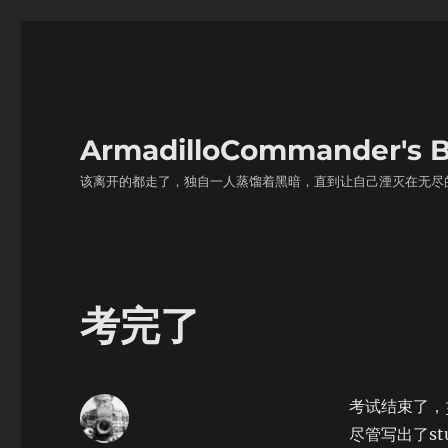
ArmadilloCommander'
该离开的都走了，独自一人蒸馏着黑暗，直到让自己湮灭在无尽
考完了
考试结束了，3
尽管写出了stud[k