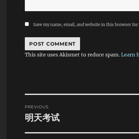
Save my name, email, and website in this browser for
This site uses Akismet to reduce spam.
Learn 
Post
PREVIOUS
navigation
明天考试
Previous
post: