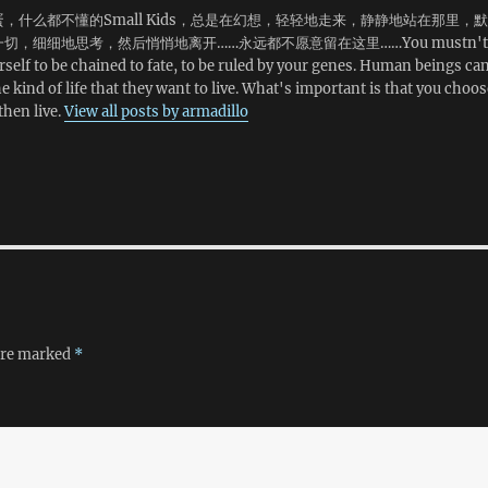
呢？看看地图，发现在遥远的西
旧去六楼热了两盒炒饭。 下
，什么都不懂的Small Kids，总是在幻想，轻轻地走来，静静地站在那里，默
北方有个湖，貌似不算小，看了
去Union买了几支圆珠笔，发
切，细细地思考，然后悄悄地离开……永远都不愿意留在这里……You mustn't
看路差不多骑车一个半小时能
和国内价格差不多。 饿了拿
rself to be chained to fate, to be ruled by your genes. Human beings ca
到，于是带上头盔背上地图和水
一块钱跑到楼下自动售货机那
e kind of life that they want to live. What's important is that you choos
出发。 沿途风景还不错，特别
买了一包迷你奥里奥。 下午
 then live.
View all posts by armadillo
是Lincoln火车站，很荒凉很古
姐来找我，让我帮她还一本巨
朴。骑了四十多分钟才到湖边。
无比的Webster国际辞典。
但是在万恶的资本主义社会，这
在墙上的照片里数了数，发现
个湖边已经被私有化了，被一圈
个科大的，几个南大的。加上
圈的豪 宅紧紧围绕着。说是豪宅
7个了。 然后和实验室的师
并不是因为面积大，也不是因为
感慨了一下甘肃人无处不在
楼盖得高，更不是因为门口有冻
回家做白斩鸡，这是地道的绍
死饿死的白骨，而是因为每家朝
菜。可惜我没有鸡，只有鸡
湖的方向都有码头和游艇……这
翅。 把鸡翅抹上盐腌着
一点倒和那 天我从空中观察密歇
腌一会，洗去表面的盐。 葱
根湖得到的结论一致，虽然这个
切末，撒在表面。 上锅大火
 are marked
*
湖一眼就能望到对岸，不像密歇
半小时。 出锅放凉，蘸酱油
根湖那样飞机飞了机十分钟都看
用。
不到边。 绕湖一圈以后，看看
表已经过去快两个小时了。路上
有一家比较大的超市，于是顺便
去看看。好消息是，这里我发现