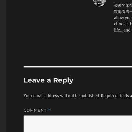
傻傻的笨蛋
默地看着一
allow you
choose th
life... and
Leave a Reply
Your email address will not be published.
Required fields
COMMENT
*