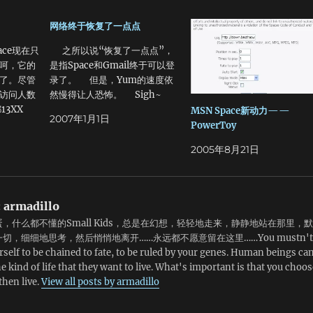
网络终于恢复了一点点
ace现在只
之所以说“恢复了一点点”，
呵，它的
是指Space和Gmail终于可以登
了。尽管
录了。 但是，Yum的速度依
访问人数
然慢得让人恐怖。 Sigh~
13XX
MSN Space新动力——
2007年1月1日
天人民币
PowerToy
去USA可
2005年8月21日
:
armadillo
，什么都不懂的Small Kids，总是在幻想，轻轻地走来，静静地站在那里，默
切，细细地思考，然后悄悄地离开……永远都不愿意留在这里……You mustn't
rself to be chained to fate, to be ruled by your genes. Human beings ca
e kind of life that they want to live. What's important is that you choos
 then live.
View all posts by armadillo