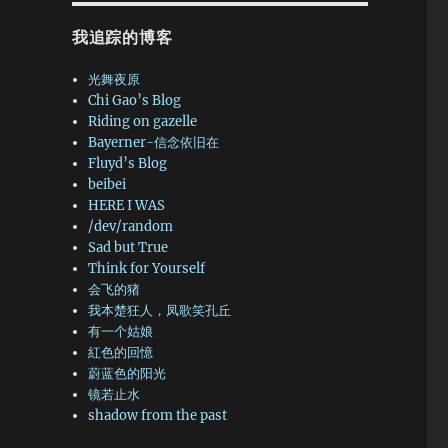
我追踪的博客
光舞夜原
Chi Gao’s Blog
Riding on gazelle
Bayerner-信念依旧在
Fluyd’s Blog
beibei
HERE I WAS
/dev/random
Sad but True
Think for Yourself
会飞的猪
我本楚狂人，凤歌笑孔丘
有一个姑娘
紅色的回憶
蔚蓝色的阳光
镜若止水
shadow from the past