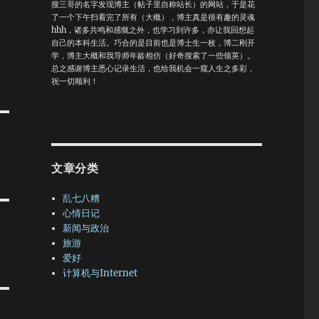
搜三哥的名字发现博主（帖子里自称站长）的网站，于是花
了一个下午扫看完了所有（大概），博主真是很有趣的灵魂
hhh，诸多共鸣和感慨之外，也学习到许多，亦让我回想起
自己的本科生活。巧合的是目前也是博士生一枚，博二刚开
学，博主大概和我导师年龄相仿（好奇搜索了一些领英）。
总之感谢博主悉心记录生活，也给我机会一窥人生之多彩，
祝一切顺利！
文章分类
乱七八糟
心情日记
新闻与政治
旅游
爱好
计算机与Internet