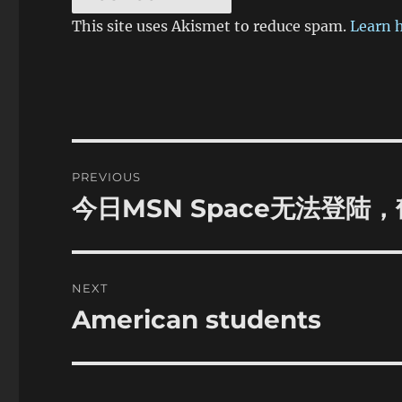
This site uses Akismet to reduce spam.
Learn 
Post
PREVIOUS
navigation
今日MSN Space无法登陆，
Previous
post:
NEXT
American students
Next
post: