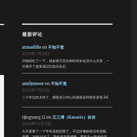
最新评论
armadillo
on
不知不觉
2025年7月25日
仔细回忆了一下，很多细节其实和时间长短没什么关系，一
旦离开了就变成记忆的活化石。
amilymoor
on
不知不觉
2025年7月25日
二十年过的太快了，感觉自己内心的感觉还停留在原地 lol
Qingyang Li
on
王三溥（Kasasis）自传
2024年10月13日
今天查看了一下学长居然回我了，不过好像邮箱没有提醒。
是啊，20年过去了，我也是无限感慨。看答主一路的经历，