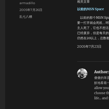
相关文章
Author
armadillo
以前的MSN Space
Posted
2005年7月26日
on
Categories
乱七八糟
以前的那个MSN Sp
要一打开就会死机，呵
主人死了，它也不想活
已经废弃，但是每天的
仍然在20以上，总数都
了，想不通…… 前几
2005年7月23日
终于升值了，也许以后
以少花点钱了。
Author
傻傻的笨蛋
默地看着一
allow you
choose th
life... and