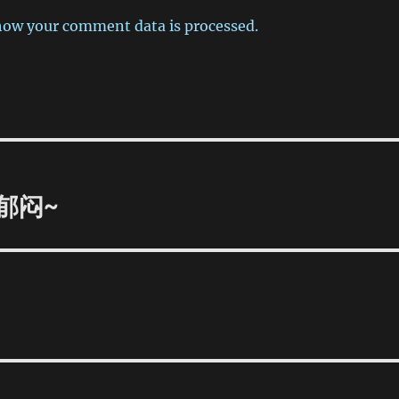
how your comment data is processed.
郁闷~