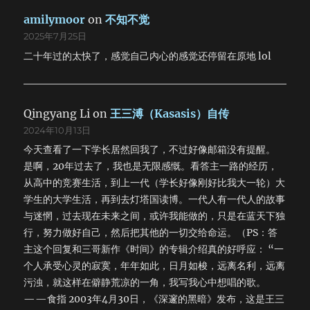
amilymoor
on
不知不觉
2025年7月25日
二十年过的太快了，感觉自己内心的感觉还停留在原地 lol
Qingyang Li
on
王三溥（Kasasis）自传
2024年10月13日
今天查看了一下学长居然回我了，不过好像邮箱没有提醒。
是啊，20年过去了，我也是无限感慨。看答主一路的经历，
从高中的竞赛生活，到上一代（学长好像刚好比我大一轮）大
学生的大学生活，再到去灯塔国读博。一代人有一代人的故事
与迷惘，过去现在未来之间，或许我能做的，只是在蓝天下独
行，努力做好自己，然后把其他的一切交给命运。（PS：答
主这个回复和三哥新作《时间》的专辑介绍真的好呼应： “一
个人承受心灵的寂寞，年年如此，日月如梭，远离名利，远离
污浊，就这样在僻静荒凉的一角，我写我心中想唱的歌。
——食指 2003年4月30日，《深邃的黑暗》发布，这是王三