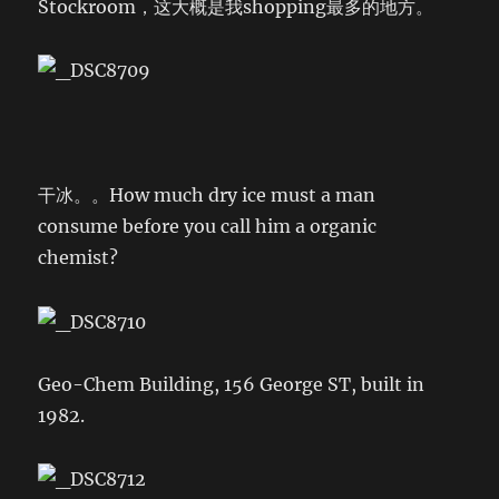
Stockroom，这大概是我shopping最多的地方。
干冰。。How much dry ice must a man
consume before you call him a organic
chemist?
Geo-Chem Building, 156 George ST, built in
1982.