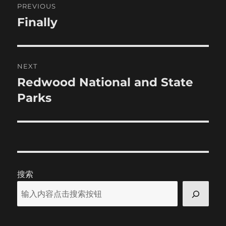
PREVIOUS
navigation
Finally
Previous
post:
NEXT
Redwood National and State
Next
post:
Parks
搜索