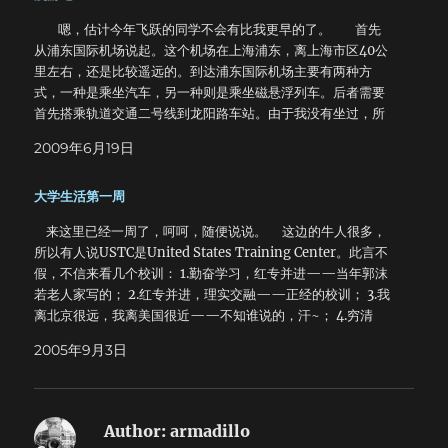
嗯，估计今年飞跃的同学不会有比我更早的了。 首先
从浦东国际机场说起。这个机场在上海浦东，离上海市区40公
里左右，还是比较遥远的。到达浦东国际机场主要有两种方
式，一种是乘坐汽车，另一种则是乘坐磁悬浮列车。后者需要
首先搭乘轨道交通二号线到龙阳路车站。由于我没有坐过，所
以只说说乘坐汽车。 从市区到机场的路比较拥挤，货运车
2009年6月19日
辆也很多，所以最好能留出足够的时间。在没有发生严重堵车
的情况下，从美国驻上海领事馆到机场需要大约两个小时左
大学生活第一周
右。浦东国际机场以前只有一个航站楼（也就是所谓的
Terminal），现在又新建了一个，相隔不远。大家乘车进入机
来这里已经一周了，呵呵，随便说说。 这边的牛人很多，
场区域以后，仔细注意各个航空公司在哪个航站楼，比如
所以有人说USTC是United States Training Center。此言不
United Airlines的柜台就在二号航站楼。 下车之后，先去
假，不信来看几个校训： 1.勤奋学习，红专并进——当年郭沫
里面推免费的行李小车，行李多的话需要两辆。浦东国际机场
若老人家写的； 2.红专并进，理实交融——正经的校训； 3.我
的行李车带有刹车，所以推的时候需要将把手向下压才能推
离北京很远，我离美国很近——不知谁说的，汗~； 4.穷清
动。进入航站楼之后会发现大厅里按照A到M字母顺序编了号
华，富北大，不要命的上科大——最经典的，前两句早就成了
码，大家看看各个航空公司的柜台在哪个区域，比如United
2005年9月3日
P话，最后一句印在我们的学生手册上，足见其经典。 先来
Airlines的柜台在E区域。然后就去对应的区域看一看问一问什
说说我们班主任。傅妖，自称熊猫，科大牛人。拿光了所有的
么时候可以领登机牌。 领登机牌的时候需要托运行李，具
奖，十年发表SCI论文21篇……我们这里的牛人是很多很多的，
体要求没什么好说的。完成之后航空公司代表就会给你打印好
比如今天去听微软的报告，从上到下项目负责人院长都来了，
的登机牌。大家需要注意一下几点：登机时间，登机门（所谓
Author:
armadillo
最牛的是一个普林斯顿的教授，专门给MS做心理辅导的，让我