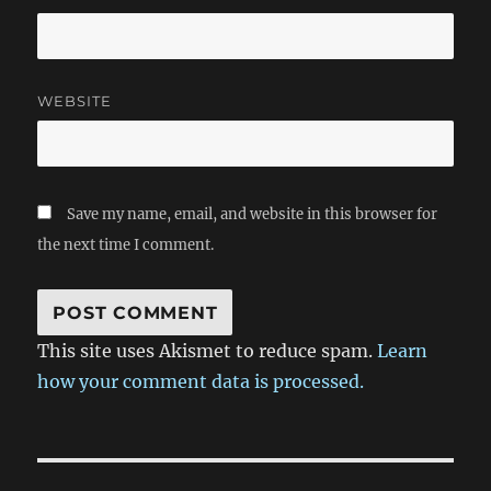
亮。降落之前大家注意电视屏幕，会告诉你托运的行李在哪个
转盘取。 降落之后，首先需要做的就是入境。从登机口到
入境检查有很长一段路要走。到了大厅之后，需要注意不同的
队伍的区别，F1签证持有者要在Visitor的队伍里面，千万别和
United States Citizen站到一队了。 等到工作人员召唤你
WEBSITE
的时候（所谓的Summon），上去就可以了。把你的报关单，
I-94表格，护照，I-20表格递给他。他会问一些简单的问题，
之后就会咣咣地猛盖章，然后留右手指纹，拍大头贴。最后，
他会把I-94表格上的一小块用订书机订在护照上，千万别弄丢
Save my name, email, and website in this browser for
了。如果有不懂英文的大叔大婶需要翻译，只要你英文不算太
差，尽量还是多帮帮忙，都是来探亲的，大家都不容易。
the next time I comment.
完成之后人就算来到美国了。接下来要去拿行李。大家需要注
意的是，如果旅行终点就是芝加哥的话，靠左走；需要转机靠
又走。进门的时候把报关单交给海关工作人员即可。找到对应
的转盘取好行李，到右手边的United Airlines柜台办理转签
This site uses Akismet to reduce spam.
Learn
（所谓的Rebook）和托运手续。同样，行李多的时候自己推
辆小车。有人说办理入境和托运要大约两小时，可能是人比较
how your comment data is processed.
少的原因，我只用了不到半个小时。 拿到第二个登机牌之
后，就要去转机了。O'Hare机场有四个航站楼，分别是
Terminal 1，Terminal 2，Terminal…
Post