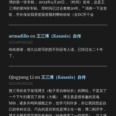
溥的第一张专辑； 2023年4月30日，《时间》发布，这是王
三溥的第N张专辑。 而时间已过去整整20年。” 强推一下这首
歌，学长保佑我美签面签顺利啊哈哈哈（去DC开个会
armadillo
on
王三溥（Kasasis）自传
2024年9月23日
哈哈谢谢，很久以前写的想不到还有人读。已经过去二十年
了。
Qingyang Li
on
王三溥（Kasasis）自传
2024年9月22日
搜三哥的名字发现博主（帖子里自称站长）的网站，于是花了
一个下午扫看完了所有（大概），博主真是很有趣的灵魂
hhh，诸多共鸣和感慨之外，也学习到许多，亦让我回想起自
己的本科生活。巧合的是目前也是博士生一枚，博二刚开学，
博主大概和我导师年龄相仿（好奇搜索了一些领英）。总之感