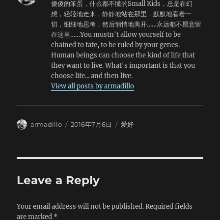
的Gate，比如D77之类的），以及航班号和座位号。领好登机
傻傻的笨蛋，什么都不懂的Small Kids，总是在幻
们解释及个名词：PMP,MPMP,PMPMP。答案是：拍马屁，
牌之后，如果还有时间，大家可以去四楼（大厅是三楼）吃午
想，轻轻地走来，静静地站在那里，默默地看着一
猛拍马屁，拼命拍马屁！压力很大啊，每天两点一线，除了睡
饭，或者去大厅A区喝杯咖啡，给国内的亲友打电话发短信，
切，细细地思考，然后悄悄地离开……永远都不愿意留
觉剩下时间往返于餐厅和教室之间，每天上课占座位写作业……
检查一下登机箱公文包里有没有菜刀之类的物品（很不幸，我
在这里……You mustn't allow yourself to be
很累但是很快乐。 我加入了学生会，给学校做网站。呵呵，
喝咖啡的时候在登机箱里发现了一把菜刀……）。 接下来就
chained to fate, to be ruled by your genes.
这样就可以免费上网了。别人只能在国内，我这里可以出国访
要办理出境手续了。去三楼大厅的中国海关（就是所谓的
Human beings can choose the kind of life that
问，爽！申请了一个学校的邮箱，
Custom），首先排队办理出境手续，工作人员会检查护照和
they want to live. What's important is that you
chenym@mail.ustc.edu.cn。大家可以给我寄信吖！这里给
签证，问一些简单的问题，完成之后，就会在你的登机牌和护
choose life... and then live.
一个我的联系方式：手机：13721054531，宿舍电话：
照上盖章。接下来就是随身行李检查。需要注意的是，电脑需
View all posts by armadillo
05513640223，地址：安徽省合肥市中国科学技术大学东区
要拿出来单独过X-ray，所以大家放在比较好取好放的地
221-125，右边230026，大家也可以给我写信吖！ 再说些
方。 过了这一关以后，就该准备登机了。找到航班对应的
什么呢，这里一切都好。默默，鸭仔，Kamiyou，大家天各一
Gate，坐在旁边等就可以了。这个登机口有Wifi信号，无聊的
方，知君安否？大家不要挂念我，想起我的时候给我打个电话
Author
Posted
Categories
话可以拿出电脑上网。 这个时候悲剧发生了。我旁边坐着
armadillo
2016年7月6日
爱好
就可以了，谢谢大家^_^。
on
的是机组人员。快要登机的时候，有机场地勤过来，然后我就
听到他们谈话中high fever，quarantine等词语，等到地勤说
有70人被隔离的时候，我看见那些机组人员的眼睛都快掉出来
了。接下来就是漫长的消毒过程……本来15点55分起飞的航
班，等到18点30多才开始登机。首先登机的是United金卡会
Leave a Reply
员，StarAlliance等等，接下来是一等舱乘客，经济舱则是按
照座位区域顺序登机。 登机过程比较简单，大家根据地勤
Your email address will not be published.
Required fields
和乘务员的指示做就可以了。United Airlines的航班为美味旅
are marked
*
客都准备了一张很薄的毯子以及一个劣质的枕头，还有3.5mm