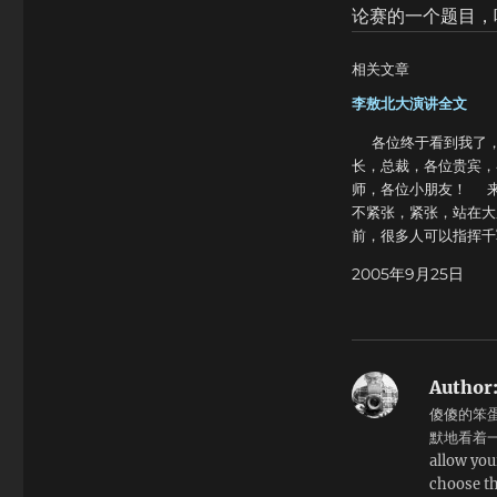
论赛的一个题目，
相关文章
李敖北大演讲全文
各位终于看到我了，
长，总裁，各位贵宾，
师，各位小朋友！ 
不紧张，紧张，站在大
前，很多人可以指挥千
军队，可是你让他讲几
2005年9月25日
就宋了不敢讲话，什么
小，美国人打赢南北战
歌兰特，指挥千军万马
林垦总统请他上台给他
他几句话，他讲不出口
Author
么？怕这玩意，一讲演
傻傻的笨蛋
前天晚上我编了一
默地看着一
北京大学一个女孩子进
allow you
房间，突然看到一个男
choose th
小房间里嘴巴里面念念