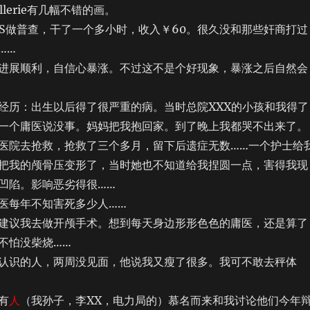
lerie有几幅不错的画。
做普查，干了一个多小时，收入￥60。很久没和那些奸商打过
……
展顺利，自信心暴涨。不过这不是个好现象，暴涨之后自然会
历：出生以后得了很严重的病。当时总院XXX的小孩和我得了
一个庸医说没事。妈妈把我抱回家。到了晚上我都哭不出来了。
医院去抢救，抢救了三个多月，留下后遗症无数……一个护士给
把我的颅骨压变形了，当时她也不知道给我捏圆一点，害得我现
凹陷。影响恶劣得很……
每年不知害死多少人……
议我去做开颅手术。想到每天身边形形色色的庸医，还是算了
不怕没柴烧……
识的人，两周没见面，他说我又瘦了很多。我可不敢去秤体
有
人
（我孙子，李XX，电力局的）慕名而来和我讨论他们今年