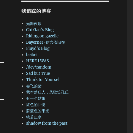
房
只
我追踪的博客
极
光舞夜原
替
Chi Gao’s Blog
Riding on gazelle
要
Bayerner-信念依旧在
国
Fluyd’s Blog
了
beibei
想
HERE I WAS
都
/dev/random
和
Sad but True
我
Think for Yourself
会飞的猪
人
我本楚狂人，凤歌笑孔丘
包
有一个姑娘
门
紅色的回憶
，
蔚蓝色的阳光
还
镜若止水
停
shadow from the past
会
上