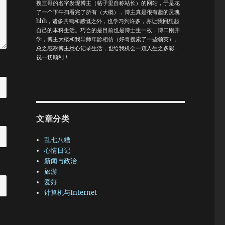
搜三哥的名字发现博主（帖子里自称站长）的网站，于是花
白
了一个下午扫看完了所有（大概），博主真是很有趣的灵魂
在
hhh，诸多共鸣和感慨之外，也学习到许多，亦让我回想起
个
自己的本科生活。巧合的是目前也是博士生一枚，博二刚开
阿
学，博主大概和我导师年龄相仿（好奇搜索了一些领英）。
总之感谢博主悉心记录生活，也给我机会一窥人生之多彩，
未
祝一切顺利！
不
。
经
经
文章分类
真
会
乱七八糟
牙
心情日记
看
新闻与政治
有
旅游
停
爱好
和
计算机与Internet
几
房
的