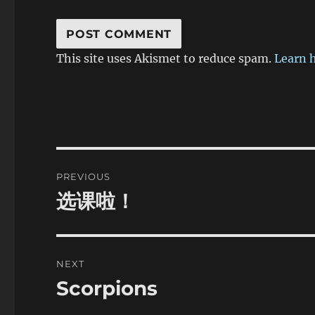
是我带了一些证据是有
会显示证据。 我必
说，接下来这个演讲的
长乐老板告诉我，最后
This site uses Akismet to reduce spam.
Learn 
句话，把他问得冷住了
没有铺红地毯，我进门
他说你没有克林顿有，
你没有，我说为什么我
说， 北大尊敬你，把
演讲，所以不铺红地毯
不是这个意思），我说
Post
术演讲，讲得好就是学
PREVIOUS
讲不好，讲一半，铺红
navigation
得及。 为什么我要
选课啦！
Previous
不然人家说北京大学视
post:
么不给李敖铺红地毯，
官的，或者说是政治人
毯，我在这儿有很多人
NEXT
我，说李敖骂过国民党
Scorpions
党，骂过老美国，骂过
Next
今天你在北京，你敢敢
post:
很多人不怀好意，你看