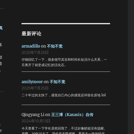
真
最新评论
落
armadillo
on
不知不觉
。
2025年7月25日
都
仔细回忆了一下，很多细节其实和时间长短没什么关系，一
错
旦离开了就变成记忆的活化石。
，
学
amilymoor
on
不知不觉
2025年7月25日
强
失
二十年过的太快了，感觉自己内心的感觉还停留在原地 lol
载
我
！
Qingyang Li
on
王三溥（Kasasis）自传
农
2024年10月13日
n
工
今天查看了一下学长居然回我了，不过好像邮箱没有提醒。
e
。
是啊，20年过去了，我也是无限感慨。看答主一路的经历，