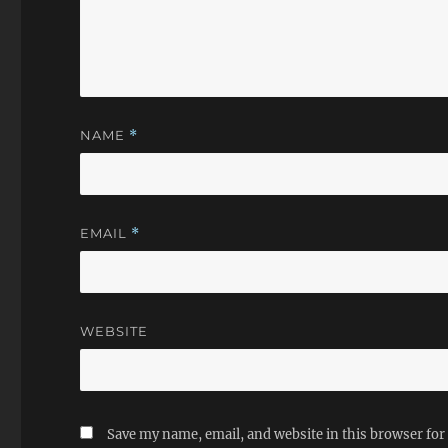
人，买怨我的老板，凤
的刘长乐先生，为什么
他，他把我故求到北京
起，我一看到你们就讲
音，故求到北京来，可
在中国大陆，在凤凰电
NAME
*
了有 400多场，你们
熟悉，用一个雄性的眼
我，我今天把这个讲演
这是高难度的， 你们
不了解，你们看到他吗
EMAIL
*
我熟悉，对我是个困难
难是刘长乐老板造成的
今天有所抱怨。 现
正题了，罗马教皇讲了
他说你演讲的时候不能
WEBSITE
为什么不能用稿子，用
你记不住，如果你自己
住，你怎么样让听众记
你这个演讲就失败了，
看，没有 稿子。也没
Save my name, email, and website in this browser for