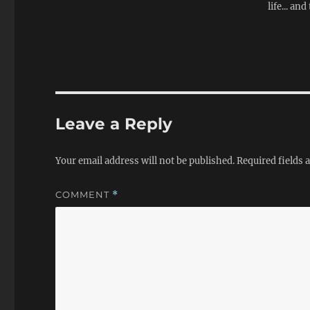
life... and
回走动，这个女孩子就
在干吗，他我在背讲演
你在哪儿讲演，他说我
大学讲演，女孩子说，
吗？他说我不紧张，女
如果你不紧张为什么你
来干什么。这个人就是
台湾有一位很有名
Leave a Reply
崔台新，崔是垂柳，台
人，青是青年，台湾要
吹牛，又是青年人混，
Your email address will not be published.
Required fields
这种人。他可以户龙别
不到我们可以糊弄你们
COMMENT
*
一阵子糊弄你们，今天
的标准就是你们觉得任
连战讲演好的人，我就
们，今天你们可能很失
么 呢？因为我无法花
把这个观念转过来，因
了连战的当以后我很难
念转过来。 我在这儿