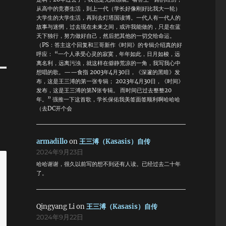
处
从高中的竞赛生活，到上一代（学长好像刚好比我大一轮）
大学生的大学生活，再到去灯塔国读博。一代人有一代人的
。
故事与迷惘，过去现在未来之间，或许我能做的，只是在蓝
化
天下独行，努力做好自己，然后把其他的一切交给命运。
了
（PS：答主这个回复和三哥新作《时间》的专辑介绍真的好
呼应： “一个人承受心灵的寂寞，年年如此，日月如梭，远
用
离名利，远离污浊，就这样在僻静荒凉的一角，我写我心中
想唱的歌。——食指 2003年4月30日，《深邃的黑暗》发
布，这是王三溥的第一张专辑； 2023年4月30日，《时间》
国
发布，这是王三溥的第N张专辑。 而时间已过去整整20
小
年。” 强推一下这首歌，学长保佑我美签面签顺利啊哈哈哈
，
（去DC开个会
钢
业
armadillo
on
王三溥（Kasasis）自传
的
2024年9月23日
大
哈哈谢谢，很久以前写的想不到还有人读。已经过去二十年
了。
小
—
全
Qingyang Li
on
王三溥（Kasasis）自传
速
2024年9月22日
收