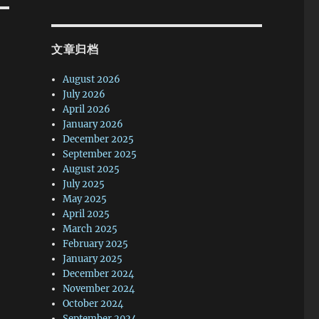
能
开
多
文章归档
静
热
August 2026
，
July 2026
一
April 2026
只
January 2026
才
December 2025
事
September 2025
，
August 2025
July 2025
道
May 2025
整
April 2025
布
March 2025
鹿
February 2025
，
January 2025
不
December 2024
动
November 2024
October 2024
架
September 2024