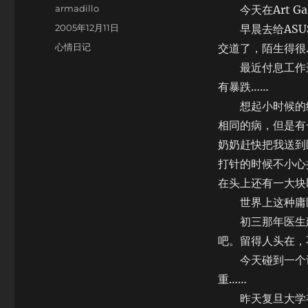
Author
armadillo
今天在Art Gal
Posted
2005年12月11日
早晨去给ASUS
on
Categories
心情日记
交道了，陌生得很
最近付息工作进
有暴跌……
想起小时候的经
相同的病，但是有
奶奶赶快把我送到
打针的时候不小心
在头上还有一大块
世界上这种庸医
初三那年医生建
吧。留得人头在，
今天碰到一个认
重……
昨天复旦大学