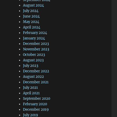
的
August 2024
的
July 2024
候
June 2024
，
May 2024
学
April 2024
死
February 2024
测
January 2024
December 2023
一学
November 2023
到
October 2023
责
August 2023
授
July 2023
国
December 2022
August 2022
，
December 2021
询
July 2021
不
April 2021
生
September 2020
药
February 2020
赚
December 2019
在
July 2019