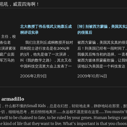
吼吼，威震四海啊！
北大教授丁伟岳项武义炮轰丘成
[转] 别被西方蒙骗，美国其实
桐讲话实录
的很落后
主任，校
各位老
我们注意到丘成桐教授开始对
被西方蒙骗，美国其实真的很
来演讲紧张
田刚院士进行攻击是在2004年
后！到美国已经有一段时间了
庭广众面
的3月，他先是做了一次演讲，
我极其后悔当初的选择。一直
军万马的
叫《我的数学之路》，其次又在
被西方媒体所蒙蔽欺骗，让我
句话，他
中国科技交流奖大会上发表了一
误地以为美国是一个科技发达
原因，胆
个演讲，这个演讲的题目叫《数
工业成熟的现代化国家。怀着
2006年2月9日
2009年10月14日
争的将军
学与科技》，都是在3月份出来
习美国先进科技报效祖国的豪
打赢仗，
的，然后他就开始在这两个演讲
情，我翻山越岭来到了这个“
勋章，让
和访谈中开始影射了他以前的一
大”的国度。可是结果让我大
，为什
个学生，而且是MIT的名教授等
所望！互联网的起源之地连下
:
armadillo
就紧张。
等，做了一些负面的批评，当
盗版的网站都没有！我才发现
，什么都不懂的Small Kids，总是在幻想，轻轻地走来，静静地站在那里，默
个故事，
时，一件事情就是说，他讲了这
居然一直被蒙在鼓里这么多年
切，细细地思考，然后悄悄地离开……永远都不愿意留在这里……You mustn't
了一个小
个东西还不算，还把它登到我们
美国真的是个还未经开发的大
rself to be chained to fate, to be ruled by your genes. Human beings ca
的在一个
中科院数学所出版的的《数学译
村！在中学时，老师们就教过
e kind of life that they want to live. What's important is that you choos
有词，来
林》，这本杂志大家可能都知
业越发展，环境就会遭到破坏